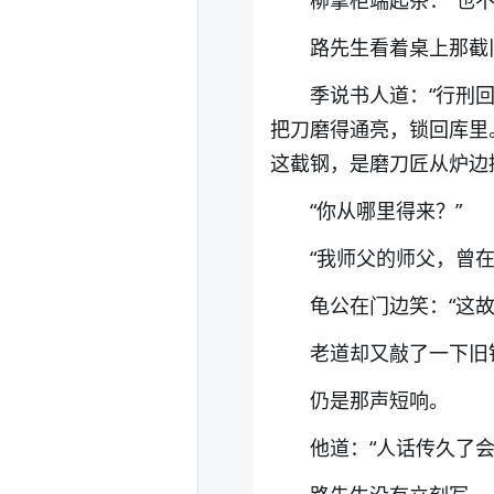
柳掌柜端起茶：“也不
路先生看着桌上那截
季说书人道：“行刑
把刀磨得通亮，锁回库里
这截钢，是磨刀匠从炉边
“你从哪里得来？”
“我师父的师父，曾
龟公在门边笑：“这
老道却又敲了一下旧
仍是那声短响。
他道：“人话传久了会