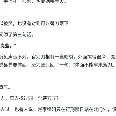
，手上扎一根刺，也要她哄半天。
。
以被笑，也没有对到可以替刀落下。
又添了第三句话。
亮些。”
听见声音不对。官刀刀根有一道暗裂，外面擦得很净，亮
说县尊要体面，磨刀匠只回了一句：“体面不能拿来落刀。
热气。
妇人，真去找过同一个磨刀匠？”
说去过。也有人说，赵家媳妇只在行刑那日站在北门外，