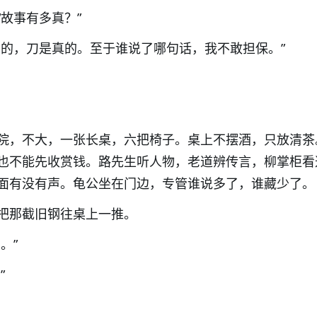
故事有多真？”
真的，刀是真的。至于谁说了哪句话，我不敢担保。”
院，不大，一张长桌，六把椅子。桌上不摆酒，只放清茶
也不能先收赏钱。路先生听人物，老道辨传言，柳掌柜看
面有没有声。龟公坐在门边，专管谁说多了，谁藏少了。
把那截旧钢往桌上一推。
。”
”