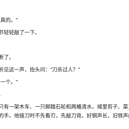
真的。”
节轻轻敲了一下。
断了。
听见这一声，抬头问：“刀杀过人？”
一个。”
。
只有一架木车、一只脚踏石轮和两桶清水。城里剪子、菜
的手。他接刀时不先看刃，先敲刀背。好钢声长，旧铁声