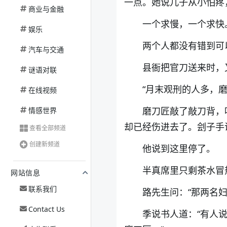
一点。她说儿子从小怕疼
商业与金融
一个求慢，一个求快
娱乐
两个人都没有错到可
汽车与交通
县衙把官刀送来时，
谜语对联
“月末观刑的人多，磨
在线视频
磨刀匠敲了敲刀背，
情感世界
却已经伤进去了。刽子手
查看全部频道
创建新频道
他说到这里停了。
半真席里只剩茶水冒
网站信息
联系我们
路先生问：“那两名
Contact Us
季说书人道：“有人