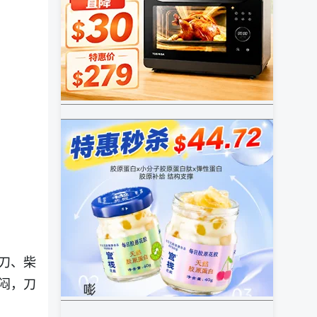
刀、柴
闷，刀