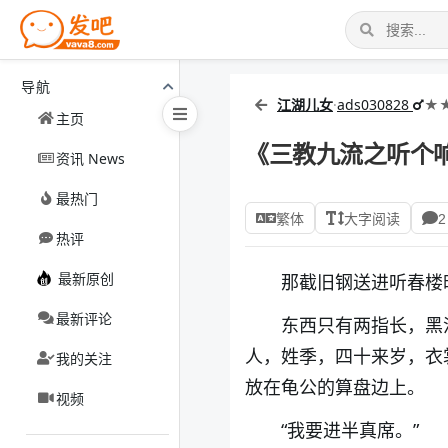
导航
江湖儿女
·
ads030828
★
主页
《三教九流之听个
资讯 News
最热门
繁体
大字阅读
2
热评
最新原创
那截旧钢送进听春楼
最新评论
东西只有两指长，黑
人，姓季，四十来岁，衣
我的关注
放在龟公的算盘边上。
视频
“我要进半真席。”