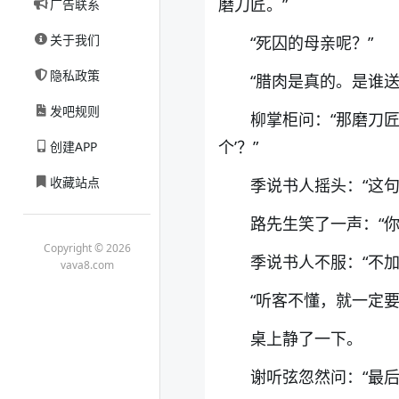
磨刀匠。”
广告联系
关于我们
“死囚的母亲呢？”
隐私政策
“腊肉是真的。是谁送
发吧规则
柳掌柜问：“那磨刀
个’？”
创建APP
收藏站点
季说书人摇头：“这句
路先生笑了一声：“
Copyright © 2026
季说书人不服：“不加
vava8.com
“听客不懂，就一定要
桌上静了一下。
谢听弦忽然问：“最后