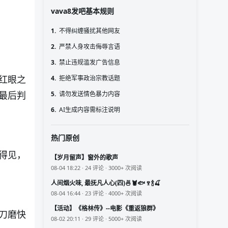
vava8发吧基本规则
1.
不得纠缠骚扰其他网友
2.
严禁人身攻击侮辱言语
3.
禁止违规滥发广告信息
红眼之
4.
拒绝军事政治宗教话题
最后判
5.
请勿发送情色暴力内容
6.
AI生成内容需标注说明
热门原创
得见，
【岁月留声】窗外的歌声
08-04 18:22 · 24 评论 · 3000+ 次阅读
人间烟火味, 最抚凡人心(四)🍜🦞🐟🍷🍾🍒
08-04 16:44 · 23 评论 · 4000+ 次阅读
【活动】《格林传》--电影《重返狼群》
刀磨快
08-02 20:11 · 29 评论 · 5000+ 次阅读