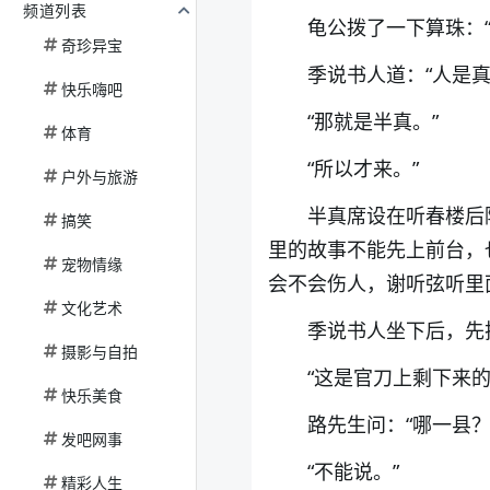
频道列表
龟公拨了一下算珠：“
奇珍异宝
季说书人道：“人是
快乐嗨吧
“那就是半真。”
体育
“所以才来。”
户外与旅游
半真席设在听春楼后
搞笑
里的故事不能先上前台，
宠物情缘
会不会伤人，谢听弦听里
文化艺术
季说书人坐下后，先
摄影与自拍
“这是官刀上剩下来的
快乐美食
路先生问：“哪一县？
发吧网事
“不能说。”
精彩人生