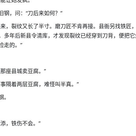
能让她发疯。”
旧钢，问：“刀后来如何？”
回来，裂纹又长了半寸。磨刀匠不肯再接。县衙另找铁匠
。多年后新县令清库，才发现裂纹已经穿到刀背，便把它
捡走的。”
在那座县城卖豆腐。”
故事隔着两层豆腐，难怪叫半真。”
钢。
添，铁伤不会。”