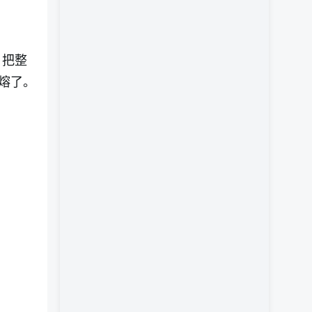
，把整
熔了。