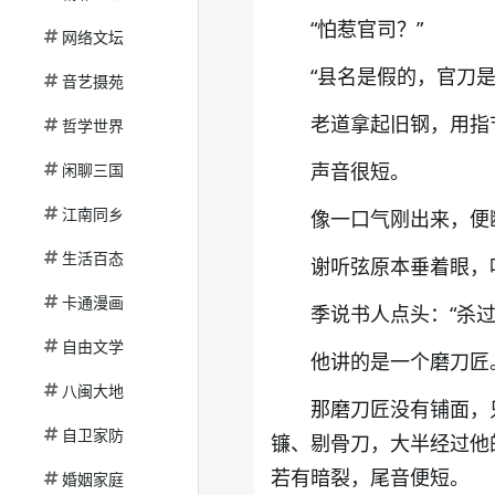
“怕惹官司？”
网络文坛
“县名是假的，官刀是
音艺摄苑
老道拿起旧钢，用指
哲学世界
声音很短。
闲聊三国
江南同乡
像一口气刚出来，便
生活百态
谢听弦原本垂着眼，
卡通漫画
季说书人点头：“杀过
自由文学
他讲的是一个磨刀匠
八闽大地
那磨刀匠没有铺面，
自卫家防
镰、剔骨刀，大半经过他
若有暗裂，尾音便短。
婚姻家庭