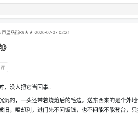
★声望品衔R9★★
·
2026-07-07 02:21
响》
 评
时，没人把它当回事。
沉沉的，一头还带着烧熔后的毛边。送东西来的是个外地
裳旧，嘴却利，进门先不问饭钱，也不问能不能登台，只