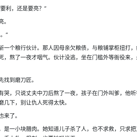
“要利，还是要亮？”
亮。
。”
斩一个粮行伙计。那人因母亲欠粮债，与粮铺掌柜扭打，
死，熬了一夜才咽气。伙计没逃，坐在门槛外等衙役来，
先找到磨刀匠。
有哭，只说丈夫中刀后熬了一夜，孩子在门外叫爹，他听
磨几下，别让仇人死得太快。
也来了。
，是一小块腊肉。她知道儿子杀了人，也不求救，只求把