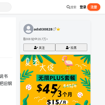
登录
注册
搜索
ads030828
308 帖
20.7万+
关注
拉黑
说书
把旧钢