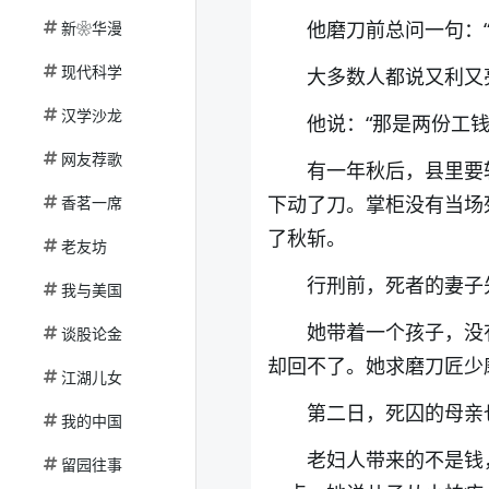
他磨刀前总问一句：
新❀华漫
现代科学
大多数人都说又利又
汉学沙龙
他说：“那是两份工钱
网友荐歌
有一年秋后，县里要
下动了刀。掌柜没有当场
香茗一席
了秋斩。
老友坊
行刑前，死者的妻子
我与美国
她带着一个孩子，没
谈股论金
却回不了。她求磨刀匠少
江湖儿女
第二日，死囚的母亲
我的中国
老妇人带来的不是钱
留园往事