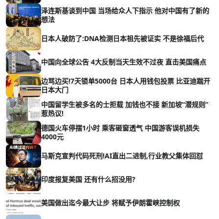
泽连斯基谈到中国 当场给众人下指示 他对中国有了新的
想法
日本人破防了:DNA检测日本祖先被证实 不是徐福后代
中国向全球公告 4大反制当天生效不过夜 直击美国痛点
边骂边买!7天锁单5000台 日本人用钱包投票 比亚迪踹开
日本大门
中国留学生被多名的士拒载 加钱也不接 新加坡“潜规则”
惹热议!
德国火车停摆1小时 乘客砸窗透气 中国游客误机损失
4000元
马斯克宣判代码死刑!AI直出二进制,行业教父集体回怼
印度报复美国 还有什么招没用?
美国做出迄今最大让步 将赋予伊朗霍峡控制权