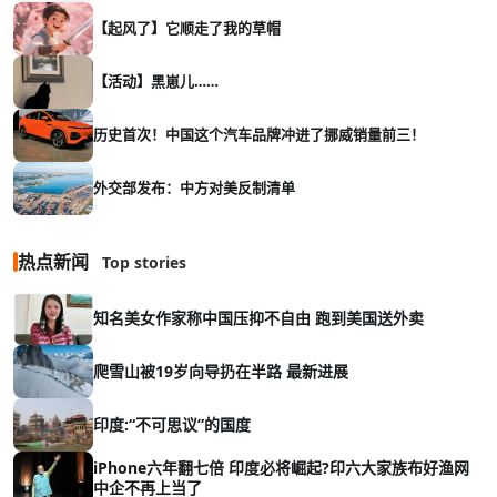
【起风了】它顺走了我的草帽
【活动】黑崽儿……
历史首次！中国这个汽车品牌冲进了挪威销量前三！
外交部发布：中方对美反制清单
热点新闻
Top stories
知名美女作家称中国压抑不自由 跑到美国送外卖
爬雪山被19岁向导扔在半路 最新进展
印度:“不可思议”的国度
iPhone六年翻七倍 印度必将崛起?印六大家族布好渔网
中企不再上当了