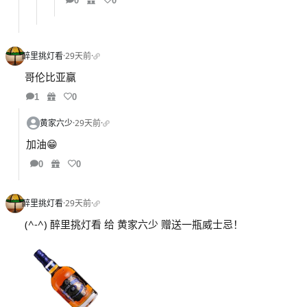
0
0
醉里挑灯看
·
29天前
·
哥伦比亚赢
1
0
黄家六少
·
29天前
·
加油😁
0
0
醉里挑灯看
·
29天前
·
(^-^) 醉里挑灯看 给 黄家六少 赠送一瓶威士忌！