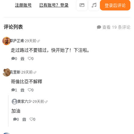
注册账号
已有账号？登录
登录后评论
评论列表
查看 19 条评论
草庐芷甫
·
29天前
·
走过路过不要错过，快开始了！下注啦。
0
0
克里斯
·
29天前
·
哥倫比亞不解釋
1
0
黄家六少
·
29天前
·
加油
0
0