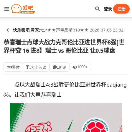
登录
注册
快乐嗨吧
·
黄家六少
★★声望品衔R10★★
·
2026-07-06 23:02
恭喜瑞士点球大战力克哥伦比亚进世界杯8强[世
界杯🏆 16 进8】瑞士 vs 哥伦比亚 让0.5球盘
1000+
繁体
大字阅读
19 评
点球大战瑞士4:3战胜哥伦比亚进世界杯baqiang
🤣。让我们大声恭喜瑞士