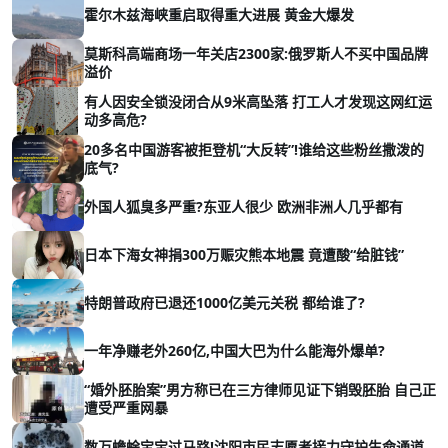
霍尔木兹海峡重启取得重大进展 黄金大爆发
莫斯科高端商场一年关店2300家:俄罗斯人不买中国品牌
溢价
有人因安全锁没闭合从9米高坠落 打工人才发现这网红运
动多高危?
20多名中国游客被拒登机“大反转”!谁给这些粉丝撒泼的
底气?
外国人狐臭多严重?东亚人很少 欧洲非洲人几乎都有
日本下海女神捐300万赈灾熊本地震 竟遭酸“给脏钱”
特朗普政府已退还1000亿美元关税 都给谁了?
一年净赚老外260亿,中国大巴为什么能海外爆单?
“婚外胚胎案”男方称已在三方律师见证下销毁胚胎 自己正
遭受严重网暴
数万蟾蜍宝宝过马路!沈阳市民志愿者接力守护生命通道