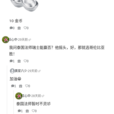
10 金币
0
0
狂心中
·
29天前
·
我问泰国法师瑞士能赢否？他摇头，好，那就选哥伦比亚
胜！
1
0
黄家六少
·
29天前
·
加油😁
1
0
狂心中
·
28天前
·
泰国法师暂时不灵🤣
1
0