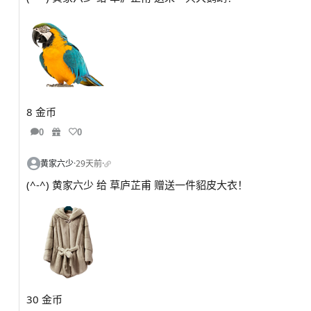
8 金币
0
0
黄家六少
·
29天前
·
(^-^) 黄家六少 给 草庐芷甫 赠送一件貂皮大衣！
30 金币