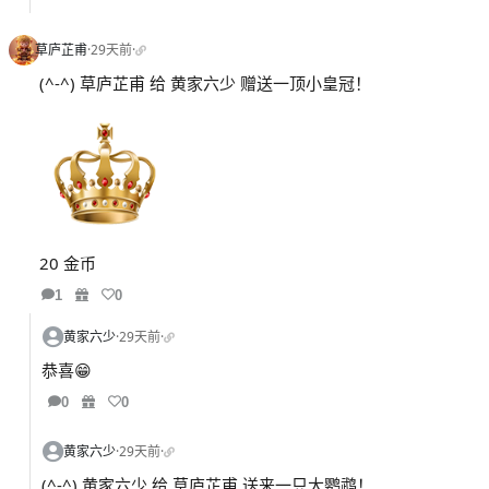
草庐芷甫
·
29天前
·
(^-^) 草庐芷甫 给 黄家六少 赠送一顶小皇冠！
20 金币
1
0
黄家六少
·
29天前
·
恭喜😁
0
0
黄家六少
·
29天前
·
(^-^) 黄家六少 给 草庐芷甫 送来一只大鹦鹉！