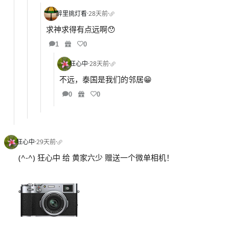
醉里挑灯看
·
28天前
·
求神求得有点远啊😯
1
0
狂心中
·
28天前
·
不远，泰国是我们的邻居😁
0
0
狂心中
·
29天前
·
(^-^) 狂心中 给 黄家六少 赠送一个微单相机！