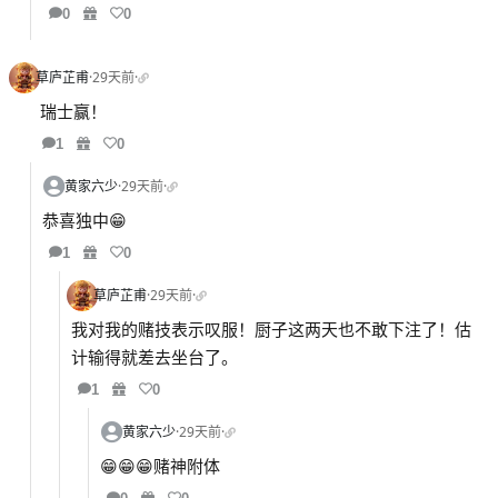
0
0
草庐芷甫
·
29天前
·
瑞士赢！
1
0
黄家六少
·
29天前
·
恭喜独中😁
1
0
草庐芷甫
·
29天前
·
我对我的赌技表示叹服！厨子这两天也不敢下注了！估
计输得就差去坐台了。
1
0
黄家六少
·
29天前
·
😁😁😁赌神附体