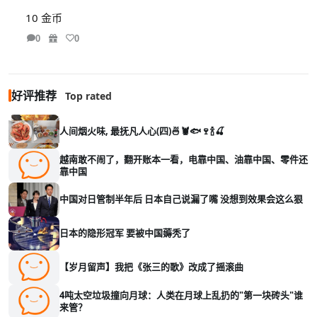
10 金币
0
0
好评推荐
Top rated
人间烟火味, 最抚凡人心(四)🍜🦞🐟🍷🍾🍒
越南敢不闹了，翻开账本一看，电靠中国、油靠中国、零件还
靠中国
中国对日管制半年后 日本自己说漏了嘴 没想到效果会这么狠
日本的隐形冠军 要被中国薅秃了
【岁月留声】我把《张三的歌》改成了摇滚曲
4吨太空垃圾撞向月球：人类在月球上乱扔的"第一块砖头"谁
来管？