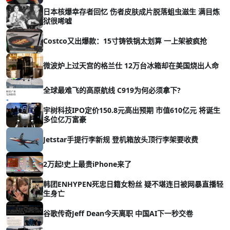
日本核爆幸存者回忆 伤者皮肤成片脱落蛆虫滋生 满目炼
狱很唏嘘
Costco又出爆款：15寸铸铁锅太划算 一上架被疯抢
微波炉上过天宫的格兰仕 12万台冰箱却在美国烧出人命
全球最难飞的高原航线 C919为何必须拿下?
宇树科技IPO定价150.8元高出预期 市值610亿元 将诞生
多位亿万富豪
Jetstar手提行李新规 登机箱放头顶行李架要收费
2万起!史上最贵iPhone来了
韩团ENHYPEN死忠日籍女粉丝 疑不堪连日被网暴直播轻
生身亡
谷歌传奇Jeff Dean今天离职 中国AI下一秒交卷