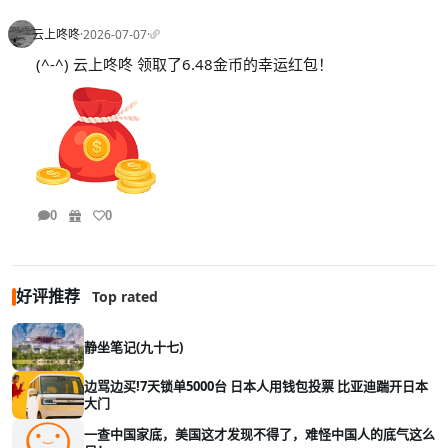
云上咚咚
·
2026-07-07
·
(^-^) 云上咚咚 领取了6.48金币的幸运红包！
0
0
好评推荐
Top rated
静坐笔记(九十七)
边骂边买!7天锁单5000台 日本人用钱包投票 比亚迪踹开日本
大门
一查中国家底，美国这才发现不得了，难怪中国人的底气这么