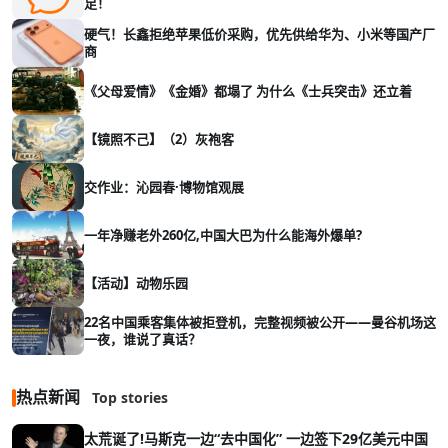
足！
硬气！长鑫拒绝苹果低价采购，优先供给华为、小米等国产厂
商
《父母爱情》《金婚》都塌了 为什么《士兵突击》还立着
【镜照不己】（2）灰袍客
交作业：沁园春·博物馆观展
一年净赚老外260亿,中国大巴为什么能海外爆单?
【活动】动物乐园
22名中国乘客集体被拒登机，完整视频被公开——曼谷机场这
一夜，谁说了真话？
热点新闻
Top stories
太荒诞了!马斯克一边“去中国化” 一边签下29亿美元中国