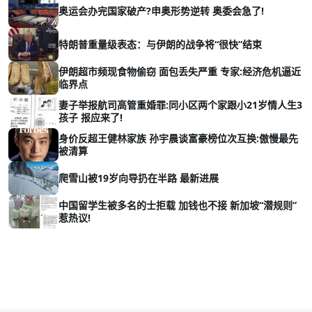
奥运会办完国家破产?申奥形势逆转 奥委会急了!
特朗普重量级表态：与伊朗的战争将“很快”结束
伊朗超市频现食物偷窃 面包丢失严重 专家:经济危机逼近
临界点
妻子举报航司高管重婚罪:同小区两个家跟小21岁情人生3
孩子 报应来了!
身价反超王健林家族 孙宇晨谈富豪榜位次互换:傲慢最先
被清算
爬雪山被19岁向导扔在半路 最新进展
中国留学生被多名的士拒载 加钱也不接 新加坡“潜规则”
惹热议!