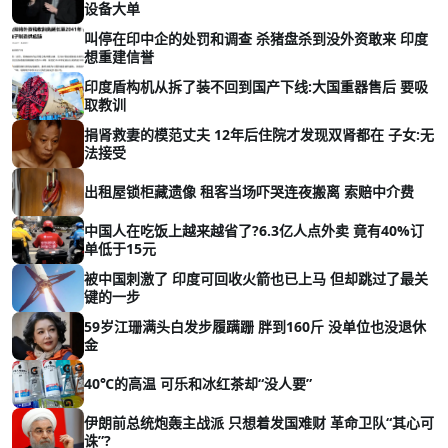
设备大单
叫停在印中企的处罚和调查 杀猪盘杀到没外资敢来 印度
想重建信誉
印度盾构机从拆了装不回到国产下线:大国重器售后 要吸
取教训
捐肾救妻的模范丈夫 12年后住院才发现双肾都在 子女:无
法接受
出租屋锁柜藏遗像 租客当场吓哭连夜搬离 索赔中介费
中国人在吃饭上越来越省了?6.3亿人点外卖 竟有40%订
单低于15元
被中国刺激了 印度可回收火箭也已上马 但却跳过了最关
键的一步
59岁江珊满头白发步履蹒跚 胖到160斤 没单位也没退休
金
40℃的高温 可乐和冰红茶却“没人要”
伊朗前总统炮轰主战派 只想着发国难财 革命卫队“其心可
诛”?