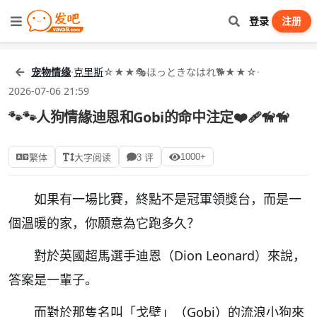
登录
注册
宠物情缘
·
克里斯
☆★★🎭ほっときなはれ🐕★★☆
·
2026-07-06 21:59
🐾🐾人狗情緣迪恩和Gobi的命中注定❤️‍🩹🦮🦮
1000+
繁体
大字阅读
3 评
如果有一場比賽，終點不是冠軍領獎台，而是一
個溫暖的家，你願意為它跑多久？
對於英國超馬選手迪恩（Dion Leonard）來說，
答案是一輩子。
而對於那隻名叫「戈壁」（Gobi）的流浪小狗來