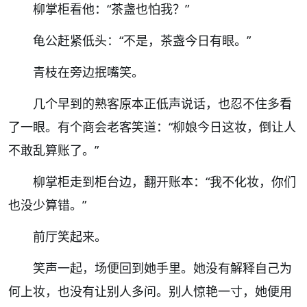
柳掌柜看他：“茶盏也怕我？”
龟公赶紧低头：“不是，茶盏今日有眼。”
青枝在旁边抿嘴笑。
几个早到的熟客原本正低声说话，也忍不住多看
了一眼。有个商会老客笑道：“柳娘今日这妆，倒让人
不敢乱算账了。”
柳掌柜走到柜台边，翻开账本：“我不化妆，你们
也没少算错。”
前厅笑起来。
笑声一起，场便回到她手里。她没有解释自己为
何上妆，也没有让别人多问。别人惊艳一寸，她便用