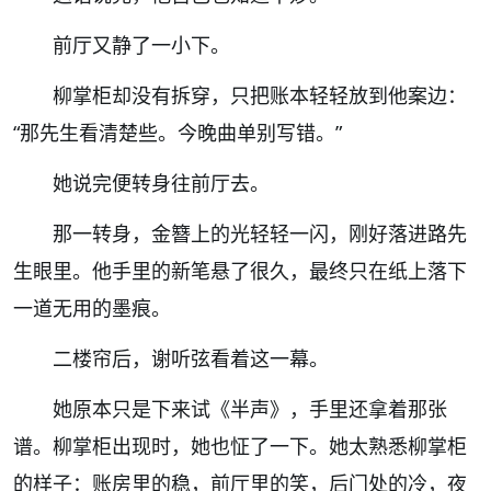
前厅又静了一小下。
柳掌柜却没有拆穿，只把账本轻轻放到他案边：
“那先生看清楚些。今晚曲单别写错。”
她说完便转身往前厅去。
那一转身，金簪上的光轻轻一闪，刚好落进路先
生眼里。他手里的新笔悬了很久，最终只在纸上落下
一道无用的墨痕。
二楼帘后，谢听弦看着这一幕。
她原本只是下来试《半声》，手里还拿着那张
谱。柳掌柜出现时，她也怔了一下。她太熟悉柳掌柜
的样子：账房里的稳，前厅里的笑，后门处的冷，夜