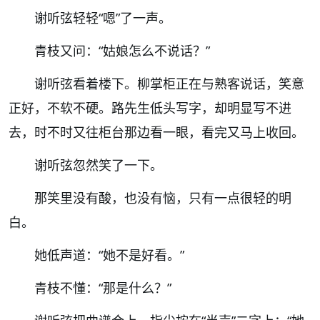
谢听弦轻轻“嗯”了一声。
青枝又问：“姑娘怎么不说话？”
谢听弦看着楼下。柳掌柜正在与熟客说话，笑意
正好，不软不硬。路先生低头写字，却明显写不进
去，时不时又往柜台那边看一眼，看完又马上收回。
谢听弦忽然笑了一下。
那笑里没有酸，也没有恼，只有一点很轻的明
白。
她低声道：“她不是好看。”
青枝不懂：“那是什么？”