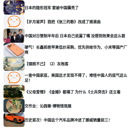
日本的隐形冠军 要被中国薅秃了
【岁月留声】我把《张三的歌》改成了摇滚曲
中国对日管制半年后 日本自己说漏了嘴 没想到效果会这么狠
硬气！长鑫拒绝苹果低价采购，优先供给华为、小米等国产厂
商
【镜照不己】（2）灰袍客
一查中国家底，美国这才发现不得了，难怪中国人的底气这么
足！
《父母爱情》《金婚》都塌了 为什么《士兵突击》还立着
交作业：沁园春·博物馆观展
历史首次！中国这个汽车品牌冲进了挪威销量前三！