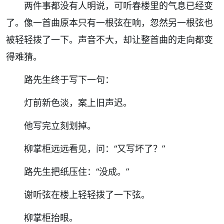
两件事都没有人明说，可听春楼里的气息已经变
了。像一首曲原本只有一根弦在响，忽然另一根弦也
被轻轻拨了一下。声音不大，却让整首曲的走向都变
得难猜。
路先生终于写下一句：
灯前新色淡，案上旧声迟。
他写完立刻划掉。
柳掌柜远远看见，问：“又写坏了？”
路先生把纸压住：“没成。”
谢听弦在楼上轻轻拨了一下弦。
柳掌柜抬眼。