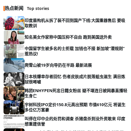
热点新闻
Top stories
印度盾构机从拆了装不回到国产下线:大国重器售后 要吸
取教训
知名美女作家称中国压抑不自由 跑到美国送外卖
中国留学生被多名的士拒载 加钱也不接 新加坡“潜规则”
惹热议!
爬雪山被19岁向导扔在半路 最新进展
日本核爆幸存者回忆 伤者皮肤成片脱落蛆虫滋生 满目炼
狱很唏嘘
韩团ENHYPEN死忠日籍女粉丝 疑不堪连日被网暴直播轻
生身亡
宇树科技IPO定价150.8元高出预期 市值610亿元 将诞生
多位亿万富豪
叫停在印中企的处罚和调查 杀猪盘杀到没外资敢来 印度
想重建信誉