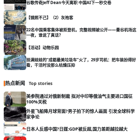
谷歌传奇Jeff Dean今天离职 中国AI下一秒交卷
【镜照不己】（2）灰袍客
22名中国乘客集体被拒登机，完整视频被公开——曼谷机场这
一夜，谁说了真话？
【活动】动物乐园
挂满娃娃的“成都最美垃圾车”火了，29岁司机：把车装扮得好
看，干活时没那么枯燥压抑
热点新闻
Top stories
美参院通过对俄新制裁 拟对中印等俄油气主要进口国征
100%关税
外星飞船降月球背面?男子拍下的惊人画面 引发全球科学
家争论
日本人反感中国?日媒:GDP被反超,国力差距越拉越大