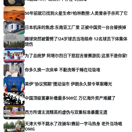
50年前就已找到火星生命?柏林教授:人类曾亲手杀死了它
日本机床的焦虑:东南亚工厂里 正被中国货一台台替换掉
踢球突然被雷劈了!24岁球员当场殒命 12名球员下体集体
烧伤
为了总统梦 阿塔尔烈日下怒怼吉普赛游民:这里不是你家!
你多久换一次床单 不勤洗等于睡在垃圾堆
美伊“协议预期”搅动油市 伊朗永久禁令草案曝光
中国顶级富豪补缴最多500亿 万亿海外资产难藏了
西方所谓主流精英的虚伪与双重标准暴露无遗
天津大爷不跳水了改骑车!赛前一字马热身 老外当场唱
OMG