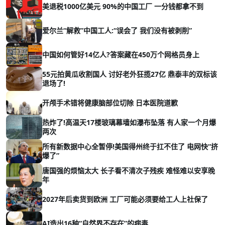
美退税1000亿美元 90%的中国工厂 一分钱都拿不到
爱尔兰“解救”中国工人:“误会了 我们没有被剥削”
中国如何管好14亿人?答案藏在450万个网格员身上
55元拍黄瓜收割国人 讨好老外狂揽27亿 鼎泰丰的双标该
退场了!
开颅手术错将健康脑部位切除 日本医院道歉
热炸了!高温天17楼玻璃幕墙如瀑布坠落 有人家一个月爆
两次
所有新数据中心全暂停!美国得州终于扛不住了 电网快“挤
爆了”
唐国强的烦恼太大 长子看不清次子残疾 难怪难以安享晚
年
2027年后卖货到欧洲 工厂可能必须要给工人上社保了
AI造出16种“自然界不存在”的病毒