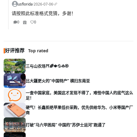
usflorida
·
2026-07-06
·
请按照此标准格式竞猜，多谢！
0
0
好评推荐
Top rated
三与山农场⛩️🌈🍁💦⛵🏵️
比大疆更火的“中国特产” 横扫东南亚
一查中国家底，美国这才发现不得了，难怪中国人的底气这么
足！
硬气！长鑫拒绝苹果低价采购，优先供给华为、小米等国产厂
商
打破“马六甲困局” 中国的“苏伊士运河”跑通了