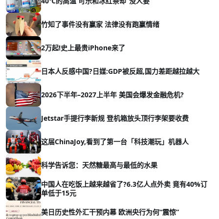
40℃的高温 可乐和冰红茶却“没人要”
竹知了事件没有赢家 法律没有跑赢情绪
2万起!史上最贵iPhone来了
日本人反感中国?日媒:GDP被反超,国力差距越拉越大
2026下半年–2027上半年 美国会爆发金融危机?
Jetstar手提行李新规 登机箱放头顶行李架要收费
这届ChinaJoy,看到了第一台「科技潮玩」机器人
科学告诉您：天然糖最高与最低的水果
中国人在吃饭上越来越省了?6.3亿人点外卖 竟有40%订
单低于15元
美日历史性外汇干预内幕 欧洲央行为何“震惊”