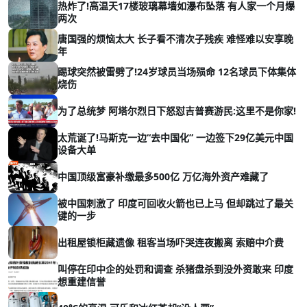
热炸了!高温天17楼玻璃幕墙如瀑布坠落 有人家一个月爆
两次
唐国强的烦恼太大 长子看不清次子残疾 难怪难以安享晚
年
踢球突然被雷劈了!24岁球员当场殒命 12名球员下体集体
烧伤
为了总统梦 阿塔尔烈日下怒怼吉普赛游民:这里不是你家!
太荒诞了!马斯克一边“去中国化” 一边签下29亿美元中国
设备大单
中国顶级富豪补缴最多500亿 万亿海外资产难藏了
被中国刺激了 印度可回收火箭也已上马 但却跳过了最关
键的一步
出租屋锁柜藏遗像 租客当场吓哭连夜搬离 索赔中介费
叫停在印中企的处罚和调查 杀猪盘杀到没外资敢来 印度
想重建信誉