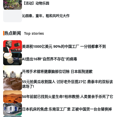
【活动】动物乐园
沁园春，童年，粗和风吟兄大作
热点新闻
Top stories
美退税1000亿美元 90%的中国工厂 一分钱都拿不到
AI造出16种“自然界不存在”的病毒
开颅手术错将健康脑部位切除 日本医院道歉
55元拍黄瓜收割国人 讨好老外狂揽27亿 鼎泰丰的双标该
退场了!
50年前就已找到火星生命?柏林教授:人类曾亲手杀死了它
日本机床的焦虑:东南亚工厂里 正被中国货一台台替换掉