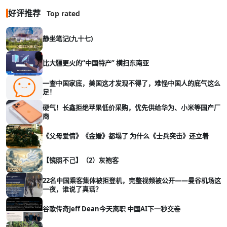
好评推荐
Top rated
静坐笔记(九十七)
比大疆更火的“中国特产” 横扫东南亚
一查中国家底，美国这才发现不得了，难怪中国人的底气这么
足！
硬气！长鑫拒绝苹果低价采购，优先供给华为、小米等国产厂
商
《父母爱情》《金婚》都塌了 为什么《士兵突击》还立着
【镜照不己】（2）灰袍客
22名中国乘客集体被拒登机，完整视频被公开——曼谷机场这
一夜，谁说了真话？
谷歌传奇Jeff Dean今天离职 中国AI下一秒交卷