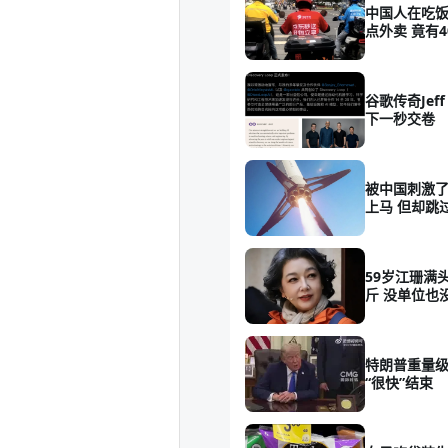
中国人在吃饭
点外卖 竟有4
谷歌传奇Jeff
下一秒交卷
被中国刺激了
上马 但却跳
59岁江珊满
斤 没单位也
特朗普重量
“很快”结束