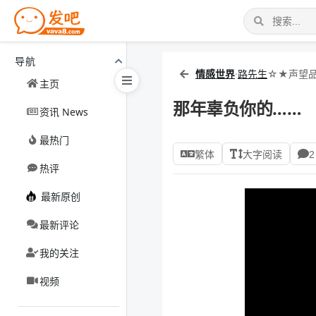
导航
情感世界
·
路先生
☆★声望品
主页
那年辜负你的……
资讯 News
最热门
繁体
大字阅读
2
热评
最新原创
最新评论
我的关注
视频