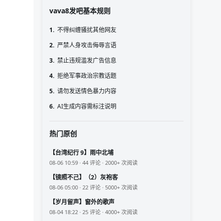
vava8发吧基本规则
1.
不得纠缠骚扰其他网友
2.
严禁人身攻击侮辱言语
3.
禁止违规滥发广告信息
4.
拒绝军事政治宗教话题
5.
请勿发送情色暴力内容
6.
AI生成内容需标注说明
热门原创
【台湾纪行 9】雨中北埔
08-06 10:59 · 44 评论 · 2000+ 次阅读
【镜照不己】（2）灰袍客
08-06 05:00 · 22 评论 · 5000+ 次阅读
【岁月留声】窗外的歌声
08-04 18:22 · 25 评论 · 4000+ 次阅读