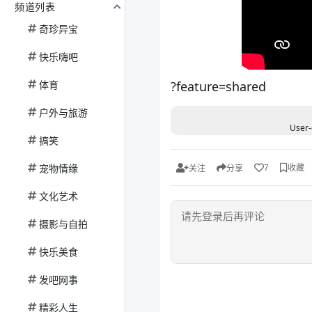
频道列表
奇珍异宝
快乐嗨吧
体育
?feature=shared
户外与旅游
User-
搞笑
宠物情缘
收藏
7
关注
分享
文化艺术
摄影与自拍
快乐美食
发吧网事
精彩人生