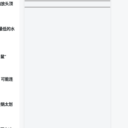
机箱放头顶
最低的水
鼠”
 可能连
铁锅太划