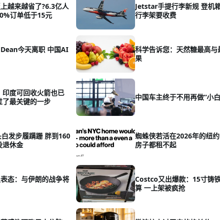
上越来越省了?6.3亿人
Jetstar手提行李新规 登
0%订单低于15元
行李架要收费
 Dean今天离职 中国AI
科学告诉您：天然糖最高与
果
 印度可回收火箭也已
中国车主终于不用再做“小白
过了最关键的一步
头白发步履蹒跚 胖到160
蜘蛛侠若活在2026年的纽约
没退休金
房子都租不起
级表态：与伊朗的战争将
Costco又出爆款：15寸铸
算 一上架被疯抢