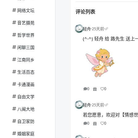
网络文坛
评论列表
音艺摄苑
轻舟
·
25天前
·
哲学世界
(^-^) 轻舟 给 路先生 
闲聊三国
江南同乡
生活百态
卡通漫画
0
0
自由文学
轻舟
·
25天前
·
八闽大地
若您愿意，欢迎对【情感
自卫家防
0
0
婚姻家庭