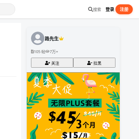
登录
注册
搜索
路先生
105 帖
7万+
关注
拉黑