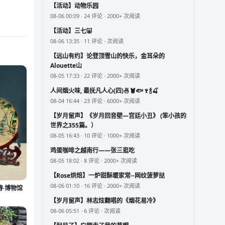
【活动】动物乐园
08-06 00:09 · 24 评论 · 2000+ 次阅读
【活动】三七🐷
08-06 13:35 · 11 评论 · 次阅读
【远山有约】论登顶雪山的快乐，金耳朵的
Alouette山
08-05 17:33 · 22 评论 · 2000+ 次阅读
人间烟火味, 最抚凡人心(四)🍜🦞🐟🍷🍾🍒
08-04 16:44 · 23 评论 · 6000+ 次阅读
【岁月留声】《岁月回音壁—宫廷小丑》 (笨小孩的
世界之355篇。）
08-05 16:43 · 10 评论 · 1000+ 次阅读
鸡蛋咖啡之越南行——张三逛吃
08-05 18:02 · 8 评论 · 2000+ 次阅读
【Rose烘焙】一炉甜酥暖家常--网纹菠萝挞
08-06 01:10 · 16 评论 · 2000+ 次阅读
春·博物馆
【岁月留声】林志炫翻唱的《烟花易冷》
08-06 05:51 · 6 评论 · 次阅读