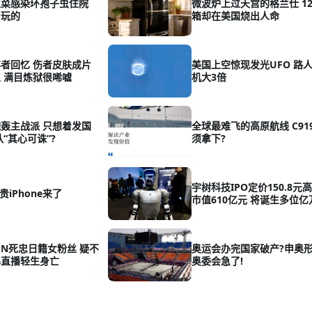
生菜感染环孢子虫住院
微波炉上过天宫的格兰仕 1
着玩的
箱却在美国烧出人命
者回忆 伤者皮肤成片
美国上空惊现发光UFO 路
 满目炼狱很唏嘘
机大3倍
轰主战派 只想着发国
全球最难飞的高原航线 C91
“其心可诛”?
须拿下?
宇树科技IPO定价150.8元
贵iPhone来了
市值610亿元 将诞生多位亿
EN死忠日籍女粉丝 疑不
奥运会办完国家破产?申奥
暴直播轻生身亡
奥委会急了!