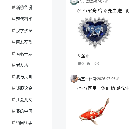
轻舟
·
2026-07-07
·
新❀华漫
(^-^) 轻舟 给 路先生 
现代科学
汉学沙龙
网友荐歌
香茗一席
6 金币
0
0
老友坊
我与美国
萌宝一休哥
·
2026-07-06
·
(^-^) 萌宝一休哥 给 路
谈股论金
江湖儿女
我的中国
留园往事