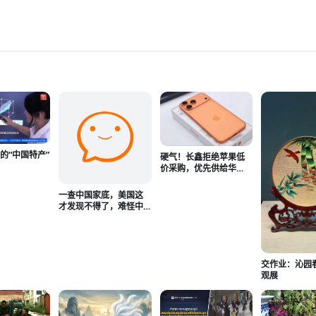
的“中国特产”
硬气！长鑫拒绝苹果低
亚
价采购，优先供给华
为、小米等国产厂商
一查中国家底，美国这
才发现不得了，难怪中
国人的底气这么足！
交作业：沁园
观展