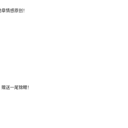
送上勋章情感原创！
先生 赠送一尾锦鲤！