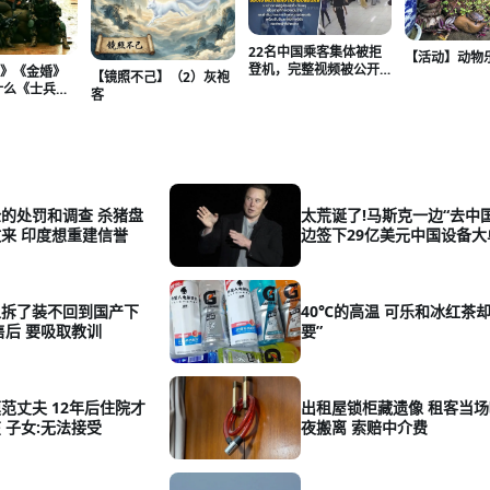
22名中国乘客集体被拒
【活动】动物
登机，完整视频被公开
情》《金婚》
【镜照不己】（2）灰袍
——曼谷机场这一夜，
什么《士兵突
客
谁说了真话？
着
的处罚和调查 杀猪盘
太荒诞了!马斯克一边“去中国
来 印度想重建信誉
边签下29亿美元中国设备大
从拆了装不回到国产下
40℃的高温 可乐和冰红茶却
售后 要吸取教训
要”
范丈夫 12年后住院才
出租屋锁柜藏遗像 租客当
 子女:无法接受
夜搬离 索赔中介费