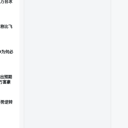
2万台冰
人称比飞
9为何必
高出预期
万富豪
形势逆转