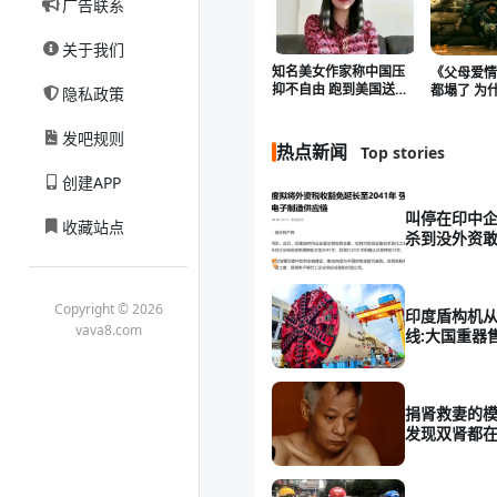
广告联系
关于我们
知名美女作家称中国压
《父母爱
抑不自由 跑到美国送外
都塌了 为
隐私政策
卖
击》还立
发吧规则
热点新闻
Top stories
创建APP
叫停在印中企
收藏站点
杀到没外资敢
Copyright © 2026
印度盾构机
vava8.com
线:大国重器
捐肾救妻的模
发现双肾都在