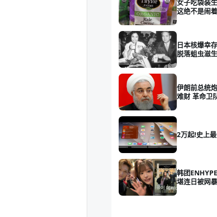
女子吃袋装
这绝不是闹
日本核爆幸存
脱落蛆虫滋生
伊朗前总统炮
难财 革命卫队
2万起!史上最
韩团ENHYP
堪连日被网