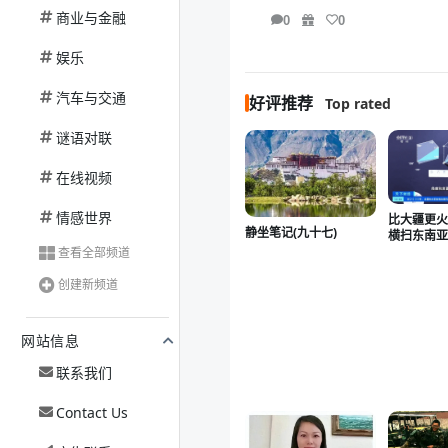
商业与金融
0
0
娱乐
汽车与交通
好评推荐
Top rated
谜语对联
在线视频
情感世界
比大疆更火
静坐笔记(九十七)
横扫东南
查看全部频道
创建新频道
网站信息
联系我们
Contact Us