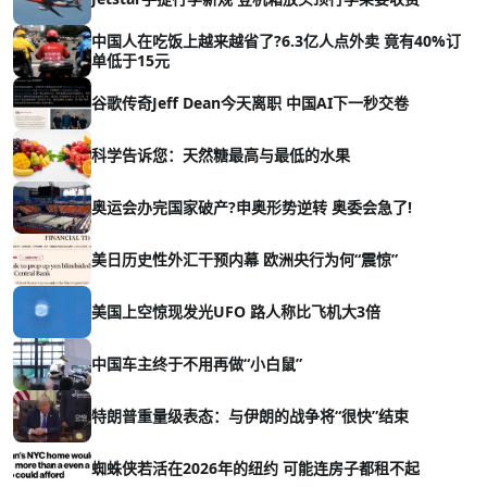
中国人在吃饭上越来越省了?6.3亿人点外卖 竟有40%订
单低于15元
谷歌传奇Jeff Dean今天离职 中国AI下一秒交卷
科学告诉您：天然糖最高与最低的水果
奥运会办完国家破产?申奥形势逆转 奥委会急了!
美日历史性外汇干预内幕 欧洲央行为何“震惊”
美国上空惊现发光UFO 路人称比飞机大3倍
中国车主终于不用再做“小白鼠”
特朗普重量级表态：与伊朗的战争将“很快”结束
蜘蛛侠若活在2026年的纽约 可能连房子都租不起