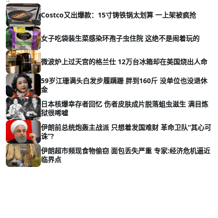
Costco又出爆款：15寸铸铁锅太划算 一上架被疯抢
女子吃袋装生菜感染环孢子虫住院 这绝不是闹着玩的
微波炉上过天宫的格兰仕 12万台冰箱却在美国烧出人命
59岁江珊满头白发步履蹒跚 胖到160斤 没单位也没退休
金
日本核爆幸存者回忆 伤者皮肤成片脱落蛆虫滋生 满目炼
狱很唏嘘
伊朗前总统炮轰主战派 只想着发国难财 革命卫队“其心可
诛”?
伊朗超市频现食物偷窃 面包丢失严重 专家:经济危机逼近
临界点