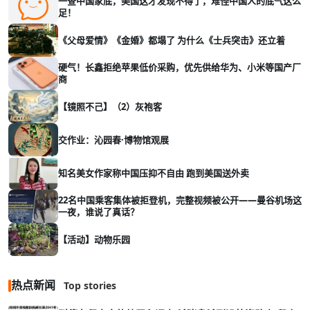
一查中国家底，美国这才发现不得了，难怪中国人的底气这么
足！
《父母爱情》《金婚》都塌了 为什么《士兵突击》还立着
硬气！长鑫拒绝苹果低价采购，优先供给华为、小米等国产厂
商
【镜照不己】（2）灰袍客
交作业：沁园春·博物馆观展
知名美女作家称中国压抑不自由 跑到美国送外卖
22名中国乘客集体被拒登机，完整视频被公开——曼谷机场这
一夜，谁说了真话？
【活动】动物乐园
热点新闻
Top stories