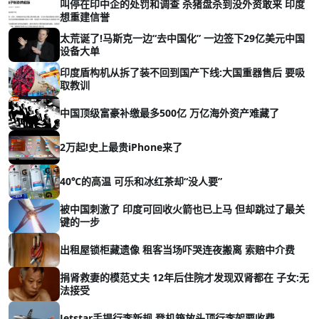
叫停在印中企的处罚和调查 杀猪盘杀到没外资敢来 印度
想重建信誉
太荒诞了!马斯克一边“去中国化” 一边签下29亿美元中国
设备大单
印度盾构机从拆了装不回到国产下线:大国重器售后 要吸
取教训
中国顶级富豪补缴最多500亿 万亿海外资产难藏了
2万起!史上最贵iPhone来了
40℃的高温 可乐和冰红茶却“没人要”
被中国刺激了 印度可回收火箭也已上马 但却跳过了最关
键的一步
出租屋锁柜藏遗像 租客当场吓哭连夜搬离 索赔中介费
捐肾救妻的模范丈夫 12年后住院才发现双肾都在 子女:无
法接受
Jetstar手提行李新规 登机箱放头顶行李架要收费