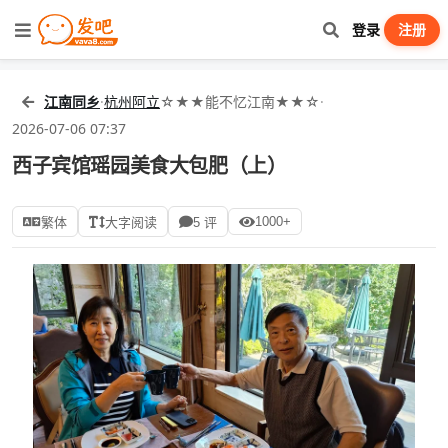
登录
注册
江南同乡
·
杭州阿立
☆★★能不忆江南★★☆
·
2026-07-06 07:37
西子宾馆瑶园美食大包肥（上）
1000+
繁体
大字阅读
5 评