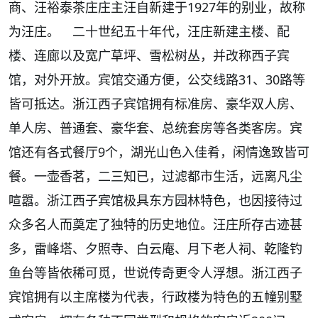
商
、
汪裕泰茶庄
庄主
汪自新
建于
1927年的
别业
，故称
为汪庄。 二十世纪五十年代，汪庄新建主楼、
配
楼
、
连廊
以及宽广草坪、
雪松
树丛，并改称西子宾
馆，对外开放。宾馆交通方便，公交线路
31、
30路
等
皆可抵达。
浙江西子宾馆
拥有
标准房
、豪华
双人房
、
单人房
、普通套、豪华套、
总统套房
等各类客房。宾
馆还有各式餐厅
9个，湖光山色入佳肴，闲情逸致皆可
餐。一壶
香茗
，二三知已，过滤
都市生活
，远离凡尘
喧嚣。浙江西子宾馆极具
东方园林
特色，也因接待过
众多名人而奠定了独特的历史地位。汪庄所存古迹甚
多，
雷峰塔
、夕照寺、白云庵、月下老人祠、乾隆钓
鱼台等皆依稀可觅，世说传奇更令人浮想。浙江西子
宾馆拥有以主席楼为代表，行政楼为特色的五幢别墅