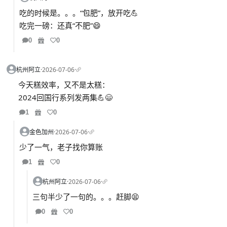
吃的时候是。。。“包肥”，放开吃💪
吃完一磅：还真“不肥”😄
0
0
杭州阿立
·
2026-07-06
·
今天糕效率，又不是太糕：
2024回国行系列发两集💪😄
1
0
金色加州
·
2026-07-06
·
少了一气，老子找你算账
1
0
杭州阿立
·
2026-07-06
·
三句半少了一句的。。。赶脚😫
0
0