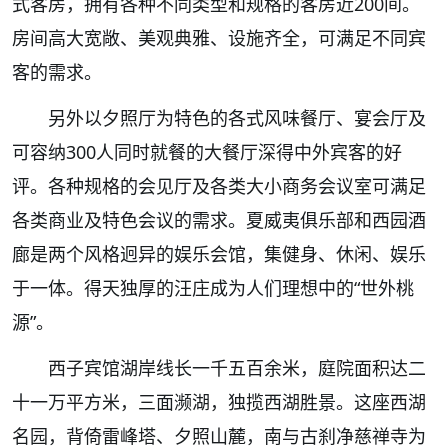
式客房，拥有各种不同类型和规格的客房近
200间。
房间高大宽敞、美观典雅、设施齐全，可满足不同宾
客的需求。
另外以夕照厅为特色的各式风味餐厅、宴会厅及
可容纳
300人同时就餐的大餐厅深得中外宾客的好
评。各种规格的会见厅及各类大小商务会议室可满足
各类商业及特色会议的需求。夏威夷
俱乐部
和西园酒
廊是两个
风格迥异
的娱乐会馆，集健身、休闲、娱乐
于一体。得天独厚的汪庄成为人们理想中的
“世外桃
源”。
西子宾馆湖岸线长一千五百余米，庭院面积达二
十一万平方米，三面濒湖，独揽西湖
胜景
。这座西湖
名园，背倚
雷峰塔
、夕照山麓，南与古刹净慈禅寺为