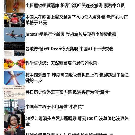
出租屋锁柜藏遗像 租客当场吓哭连夜搬离 索赔中介费
中国人在吃饭上越来越省了?6.3亿人点外卖 竟有40%订
单低于15元
Jetstar手提行李新规 登机箱放头顶行李架要收费
谷歌传奇Jeff Dean今天离职 中国AI下一秒交卷
科学告诉您：天然糖最高与最低的水果
被中国刺激了 印度可回收火箭也已上马 但却跳过了最关
键的一步
美日历史性外汇干预内幕 欧洲央行为何“震惊”
中国车主终于不用再做“小白鼠”
59岁江珊满头白发步履蹒跚 胖到160斤 没单位也没退休
金