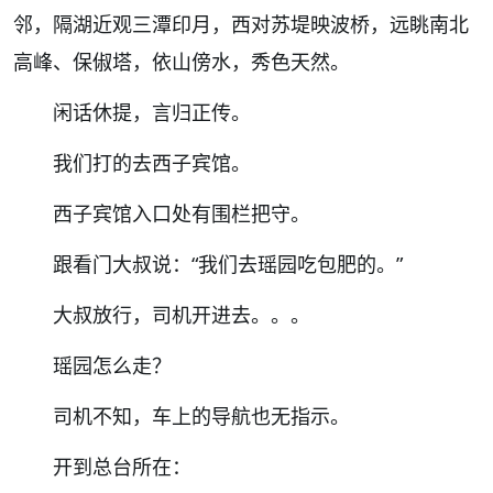
邻，隔湖近观
三潭印月
，西对
苏堤映波桥
，远眺南北
高峰、
保俶塔
，依山傍水，秀色天然。
闲话休提，言归正传。
我们打的去西子宾馆。
西子宾馆入口处有围栏把守。
跟看门大叔说：
“我们去瑶园吃包肥的。”
大叔放行，司机开进去。。。
瑶园怎么走？
司机不知，车上的导航也无指示。
开到总台所在：