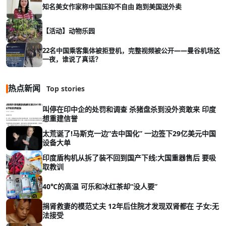
知名美女作家称中国压抑不自由 跑到美国送外卖
【活动】动物乐园
22名中国乘客集体被拒登机，完整视频被公开——曼谷机场这
一夜，谁说了真话？
热点新闻
Top stories
叫停在印中企的处罚和调查 杀猪盘杀到没外资敢来 印度
想重建信誉
太荒诞了!马斯克一边“去中国化” 一边签下29亿美元中国
设备大单
印度盾构机从拆了装不回到国产下线:大国重器售后 要吸
取教训
40℃的高温 可乐和冰红茶却“没人要”
捐肾救妻的模范丈夫 12年后住院才发现双肾都在 子女:无
法接受