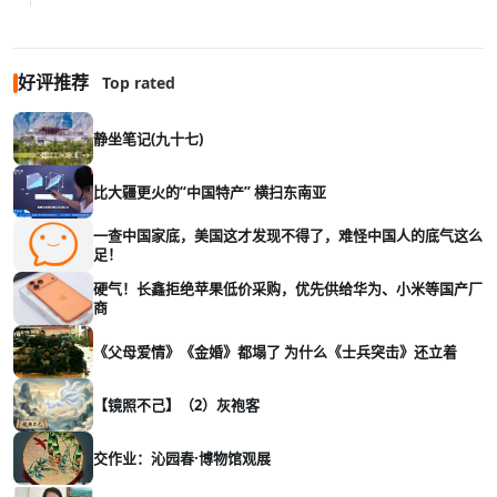
好评推荐
Top rated
静坐笔记(九十七)
比大疆更火的“中国特产” 横扫东南亚
一查中国家底，美国这才发现不得了，难怪中国人的底气这么
足！
硬气！长鑫拒绝苹果低价采购，优先供给华为、小米等国产厂
商
《父母爱情》《金婚》都塌了 为什么《士兵突击》还立着
【镜照不己】（2）灰袍客
交作业：沁园春·博物馆观展