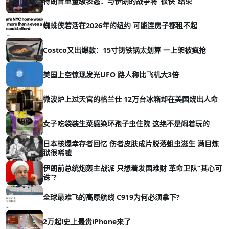
特朗普重量级表态：与伊朗的战争将“很快”结束
蜘蛛侠若活在2026年的纽约 可能连房子都租不起
Costco又出爆款：15寸铸铁锅太划算 一上架被疯抢
美国上空惊现发光UFO 路人称比飞机大3倍
微波炉上过天宫的格兰仕 12万台冰箱却在美国烧出人命
女子吃袋装生菜感染环孢子虫住院 这绝不是闹着玩的
日本核爆幸存者回忆 伤者皮肤成片脱落蛆虫滋生 满目炼
狱很唏嘘
伊朗前总统炮轰主战派 只想着发国难财 革命卫队“其心可
诛”?
全球最难飞的高原航线 C919为何必须拿下?
2万起!史上最贵iPhone来了