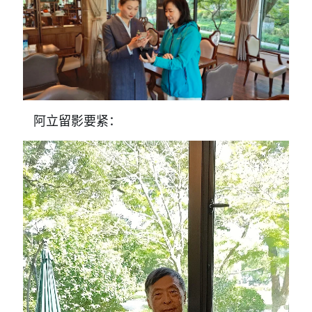
阿立留影要紧：