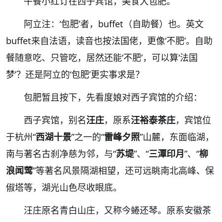
午餐小红订在西子宾馆，美食大包肥。
阿立注：
‘包肥’者，buffet（自助餐）也。英文
buffet来自法语，读音也按法国佬，更像‘不肥’。自助
餐随意吃、只管吃，居然还能‘不肥’，可以算‘法国
梦’？还是阿立的‘包肥’更实事求是？
包肥暂且按下，先看度娘对西子宾馆的介绍：
西子宾馆，别名
汪庄
，原系
汪裕泰茶庄
，宾馆位
于杭州
“
西湖十景
”之一的“
雷峰夕照
”山麓，东面临湖，
南与著名古刹净慈为邻，与“
苏堤
”、“
三潭印月
”、“
柳
浪闻莺
”等著名风景隔湖相望，还可远眺南北高峰、
保
俶塔
等，湖光山色尽收眼底。
汪庄
原名青白山庄，又称今蜷还琴。原系安徽
茶