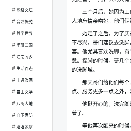
网络文坛
三个月后，她因为工
人地忘情亲吻她。他们俩
音艺摄苑
她走了之后，为了庆
哲学世界
不尽兴，哥们建议去洗脚
闲聊三国
套。他尤其喜欢洗脚，有
江南同乡
惫。捏脚的时候，哥几个
生活百态
的洗脚城。
卡通漫画
那天哥们给他们每个
点、服务更多一点之外，
自由文学
他挺开心的，洗完脚
八闽大地
着了。
自卫家防
等他再次醒来的时候
婚姻家庭