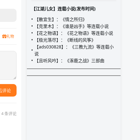
【江湖儿女】连载小说(发布时间)
【散宜生】：《情之所归》
【克里木】：《谁是凶手》等连载小说
【花之物语】：《花之物语》等连载小说
礼物
【极光落尽】：《断线的风筝》
【ads030828】：《三教九流》等连载小
说
【且听风吟】：《涿鹿之战》三部曲
后评论
 4 条评论