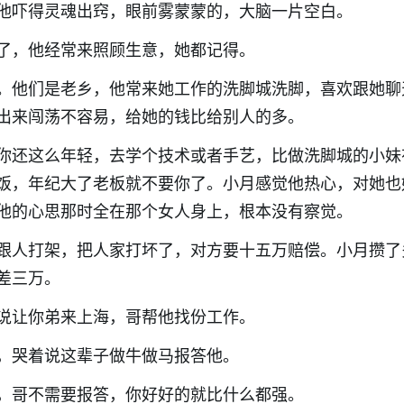
他吓得灵魂出窍，眼前雾蒙蒙的，大脑一片空白。
了，他经常来照顾生意，她都记得。
。他们是老乡，他常来她工作的洗脚城洗脚，喜欢跟她聊
出来闯荡不容易，给她的钱比给别人的多。
你还这么年轻，去学个技术或者手艺，比做洗脚城的小妹
饭，年纪大了老板就不要你了。小月感觉他热心，对她也
他的心思那时全在那个女人身上，根本没有察觉。
跟人打架，把人家打坏了，对方要十五万赔偿。小月攒了
差三万。
说让你弟来上海，哥帮他找份工作。
，哭着说这辈子做牛做马报答他。
，哥不需要报答，你好好的就比什么都强。