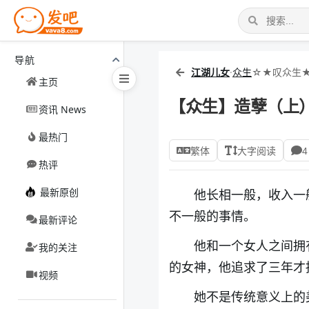
导航
江湖儿女
·
众生
☆★叹众生
主页
【众生】造孽（上
资讯 News
最热门
繁体
大字阅读
4
热评
最新原创
他长相一般，收入一
不一般的事情。
最新评论
他和一个女人之间拥
我的关注
的女神，他追求了三年才
视频
她不是传统意义上的