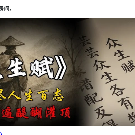
房间。
）