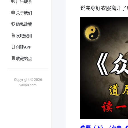
广告联系
说完穿好衣服离开了
关于我们
隐私政策
发吧规则
创建APP
收藏站点
Copyright © 2026
vava8.com
造孽（下）（点击 