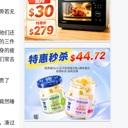
旁若无
他们还
的三件
身的疲
们常去
贵了
竟然睡
，凑过