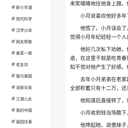
来笑嘻嘻地往他身上蹭。
新❀华漫
小月说喜欢他好多年
现代科学
他慌了。小月误会了
汉学沙龙
觉得小月年纪轻轻一个人
网友荐歌
他好几次私下劝她，
香茗一席
途，在这里干就是吃青春
老友坊
知不觉对他产生了好感。
我与美国
去年小月弟弟在老家
谈股论金
全部积蓄只有十二万，还
江湖儿女
他知道后直接转了，
我的中国
小月收到钱当场跪下
留园往事
他搀起她，说傻妹子