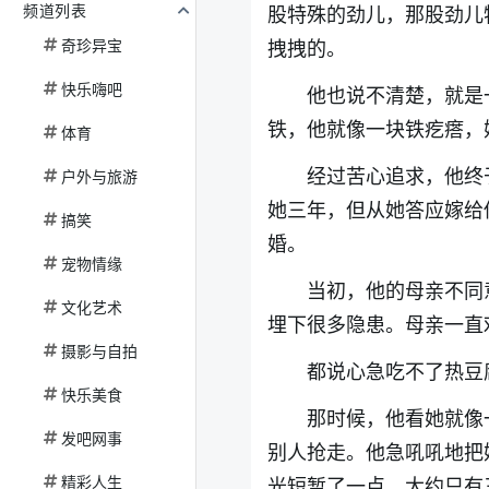
频道列表
股特殊的劲儿，那股劲儿
奇珍异宝
拽拽的。
快乐嗨吧
他也说不清楚，就是
铁，他就像一块铁疙瘩，
体育
经过苦心追求，他终
户外与旅游
她三年，但从她答应嫁给
搞笑
婚。
宠物情缘
当初，他的母亲不同
文化艺术
埋下很多隐患。母亲一直
摄影与自拍
都说心急吃不了热豆
快乐美食
那时候，他看她就像
发吧网事
别人抢走。他急吼吼地把
精彩人生
光短暂了一点，大约只有