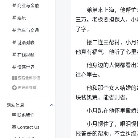
商业与金融
弟弟来上海，他帮忙
娱乐
三万。老板要担保人，小
了字。
汽车与交通
接二连三帮衬，小月
谜语对联
他真有福气。他听了心里
在线视频
他身边的人倒都看出
情感世界
往心里去。
查看全部频道
他和那个女人结婚的
创建新频道
块钱饥荒，能省则省。
网站信息
小月趴在他怀里撒娇
联系我们
小月愣住了，眼泪慢
Contact Us
报答哥的帮助，不会纠缠