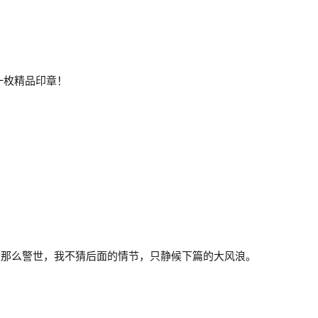
钤印一枚精品印章！
是那么警世，我不猜后面的情节，只静候下篇的大风浪。