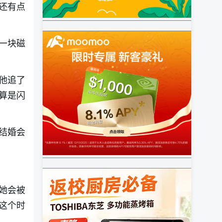
还有点
一块磁
他追了
算是闪
结婚会
她会被
这个时