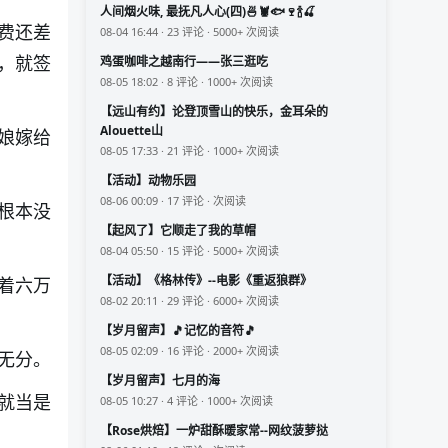
人间烟火味, 最抚凡人心(四)🍜🦞🐟🍷🍾🍒
费还差
08-04 16:44 · 23 评论 · 5000+ 次阅读
，就签
鸡蛋咖啡之越南行——张三逛吃
08-05 18:02 · 8 评论 · 1000+ 次阅读
【远山有约】论登顶雪山的快乐，金耳朵的
Alouette山
娘嫁给
08-05 17:33 · 21 评论 · 1000+ 次阅读
【活动】动物乐园
08-06 00:09 · 17 评论 · 次阅读
根本没
【起风了】它顺走了我的草帽
08-04 05:50 · 15 评论 · 5000+ 次阅读
【活动】《格林传》--电影《重返狼群》
着六万
08-02 20:11 · 29 评论 · 6000+ 次阅读
【岁月留声】🎵记忆的音符🎵
08-05 02:09 · 16 评论 · 2000+ 次阅读
无分。
【岁月留声】七月的海
就当是
08-05 10:27 · 4 评论 · 1000+ 次阅读
【Rose烘焙】一炉甜酥暖家常--网纹菠萝挞