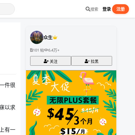
登录
注册
搜索
众生
101 帖
6.4万+
关注
拉黑
一件很
寐以求
上有一