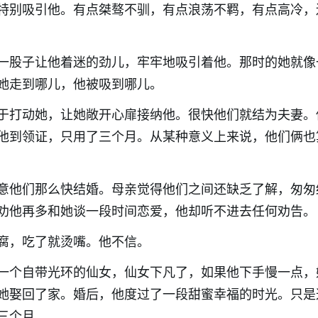
特别吸引他。有点桀骜不驯，有点浪荡不羁，有点高冷，
一股子让他着迷的劲儿，牢牢地吸引着他。那时的她就像
她走到哪儿，他被吸到哪儿。
于打动她，让她敞开心扉接纳他。很快他们就结为夫妻。
他到领证，只用了三个月。从某种意义上来说，他们俩也
意他们那么快结婚。母亲觉得他们之间还缺乏了解，匆匆
劝他再多和她谈一段时间恋爱，他却听不进去任何劝告。
腐，吃了就烫嘴。他不信。
一个自带光环的仙女，仙女下凡了，如果他下手慢一点，
她娶回了家。婚后，他度过了一段甜蜜幸福的时光。只是
三个月。