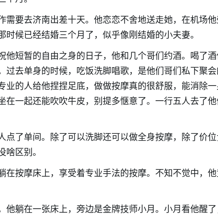
作需要去济南出差十天。他恋恋不舍地送走她，在机场他
那时候已经结婚三个月了，似乎像刚结婚的小夫妻。
祝他短暂的自由之身的日子，他和几个哥们约酒。喝了酒
。过去单身的时候，吃饭洗脚唱歌，是他们哥们私下聚会
专业的人给他捏捏足底，做做按摩真的很舒服，能消除一
坐在一起还能吹吹牛皮，别提多惬意了。一行五人去了他
人点了单间。除了可以洗脚还可以做全身按摩，除了价位
没啥区别。
躺在按摩床上，享受着专业手法的按摩。不知不觉中，他
，他躺在一张床上，旁边是金牌技师小月。小月看他醒了