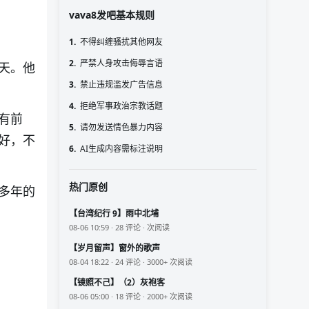
vava8发吧基本规则
1.
不得纠缠骚扰其他网友
2.
严禁人身攻击侮辱言语
天。他
3.
禁止违规滥发广告信息
4.
拒绝军事政治宗教话题
有前
5.
请勿发送情色暴力内容
好，不
6.
AI生成内容需标注说明
热门原创
多年的
【台湾纪行 9】雨中北埔
08-06 10:59 · 28 评论 · 次阅读
【岁月留声】窗外的歌声
08-04 18:22 · 24 评论 · 3000+ 次阅读
【镜照不己】（2）灰袍客
08-06 05:00 · 18 评论 · 2000+ 次阅读