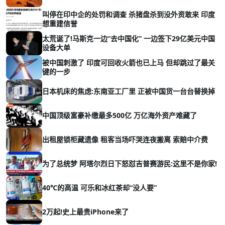
叫停在印中企的处罚和调查 杀猪盘杀到没外资敢来 印度
想重建信誉
太荒诞了!马斯克一边“去中国化” 一边签下29亿美元中国
设备大单
被中国刺激了 印度可回收火箭也已上马 但却跳过了最关
键的一步
日本机床的焦虑:东南亚工厂里 正被中国货一台台替换掉
中国顶级富豪补缴最多500亿 万亿海外资产难藏了
出租屋锁柜藏遗像 租客当场吓哭连夜搬离 索赔中介费
为了总统梦 阿塔尔烈日下怒怼吉普赛游民:这里不是你家!
40℃的高温 可乐和冰红茶却“没人要”
2万起!史上最贵iPhone来了