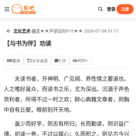
登录
注册
文化艺术
·
祥子
★★声望品衔R10★★
·
2026-07-06 01:17
【与书为伴】劝读
4000+
繁体
大字阅读
3 评
夫读书者，开神明、广见闻、养性情之要道也。
人之嗜好虽众，而读书之乐，尤为深远。沉湎于声色
货利者，所得不过一时之欢；醉心典籍文章者，则胸
中自有丘壑，眼前别开天地。
盖少而好学，则志有所归；长而勤读，则识益广
博。初读一卷，不过以娱心；久而积之，则见古今兴