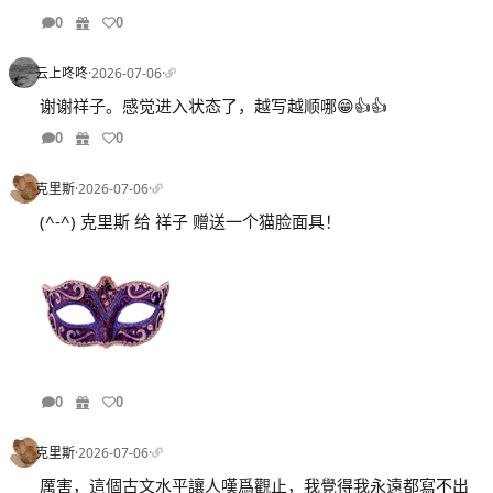
0
0
云上咚咚
·
2026-07-06
·
谢谢祥子。感觉进入状态了，越写越顺哪😁👍👍
0
0
克里斯
·
2026-07-06
·
(^-^) 克里斯 给 祥子 赠送一个猫脸面具！
0
0
克里斯
·
2026-07-06
·
厲害，這個古文水平讓人嘆爲觀止，我覺得我永遠都寫不出