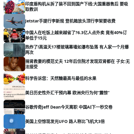
印度盾构机从拆了装不回到国产下线:大国重器售后 要吸
取教训
Jetstar手提行李新规 登机箱放头顶行李架要收费
中国人在吃饭上越来越省了?6.3亿人点外卖 竟有40%订
单低于15元
热炸了!高温天17楼玻璃幕墙如瀑布坠落 有人家一个月爆
两次
捐肾救妻的模范丈夫 12年后住院才发现双肾都在 子女:无
法接受
科学告诉您：天然糖最高与最低的水果
美日历史性外汇干预内幕 欧洲央行为何“震惊”
谷歌传奇Jeff Dean今天离职 中国AI下一秒交卷
美国上空惊现发光UFO 路人称比飞机大3倍