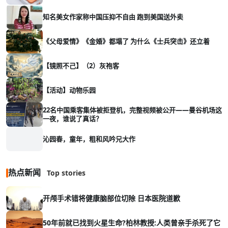
知名美女作家称中国压抑不自由 跑到美国送外卖
《父母爱情》《金婚》都塌了 为什么《士兵突击》还立着
【镜照不己】（2）灰袍客
【活动】动物乐园
22名中国乘客集体被拒登机，完整视频被公开——曼谷机场这
一夜，谁说了真话？
沁园春，童年，粗和风吟兄大作
热点新闻
Top stories
开颅手术错将健康脑部位切除 日本医院道歉
50年前就已找到火星生命?柏林教授:人类曾亲手杀死了它