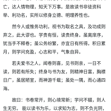
亡，达人情物理，知天下万事。是故读书非徒资科
举、利功名，实所以修身立德、明理养性也。
然今人或惟务功利，视书为取名之具，及功成则
弃之，此大谬也。学贵有恒，读贵终身。虽离庠序，
犹当手不释卷；虽公务纷繁，亦宜日有所得。积日累
月，则学问充盈，心志和平，气象自异。
若夫爱书之人，闻卷则喜，见书则亲，一日不
读，则若有所失；终身与书为友，则精神日富，胸襟
日广，虽居陋室，而神游千载；虽处一隅，而心通四
海。
故曰：
书卷常开，则心境常新；学问不辍，则人
生无穷。
能以读书为乐，以求知为志，则不负光阴，