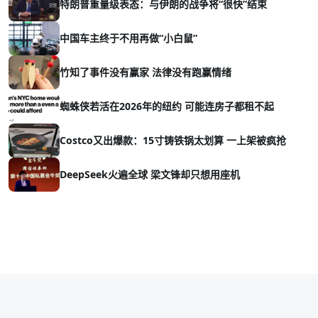
特朗普重量级表态：与伊朗的战争将“很快”结束
中国车主终于不用再做“小白鼠”
竹知了事件没有赢家 法律没有跑赢情绪
蜘蛛侠若活在2026年的纽约 可能连房子都租不起
Costco又出爆款：15寸铸铁锅太划算 一上架被疯抢
DeepSeek火遍全球 梁文锋却只想用座机