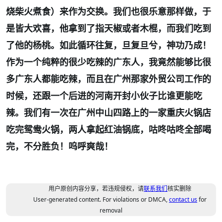
烧柴火煮食）来作为交换。我们也很乐意那样做，于
是皆大欢喜，他拿到了指天椒或者木棍，而我们吃到
了他的杨桃。如此循环往复，旦复旦兮，神功乃成！
作为一个纯粹的很少吃辣的广东人，我竟然能够比很
多广东人都能吃辣，而且在广州那家外贸公司工作的
时候，还跟一个后进的河南开封小伙子比谁更能吃
辣。我们有一次在广州中山四路上的一家重庆火锅店
吃完鸳鸯火锅，两人拿起红油锅底，咕咚咕咚全部喝
完，不分胜负！呜呼爽哉！
用户原创内容分享，若违规侵权，请
联系我们
核实删除
User-generated content. For violations or DMCA,
contact us
for
removal