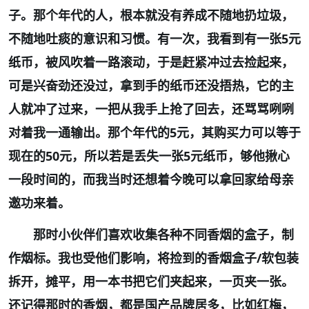
子。那个年代的人，根本就没有养成不随地扔垃圾，
不随地吐痰的意识和习惯。有一次，我看到有一张
5
元
纸币，被风吹着一路滚动，于是赶紧冲过去捡起来，
可是兴奋劲还没过，拿到手的纸币还没捂热，它的主
人就冲了过来，一把从我手上抢了回去，还骂骂咧咧
对着我一通输出。那个年代的
5
元，其购买力可以等于
现在的
50
元，所以若是丢失一张
5
元纸币，够他揪心
一段时间的，而我当时还想着今晚可以拿回家给母亲
邀功来着。
那时小伙伴们喜欢收集各种不同香烟的盒子，制
作烟标。我也受他们影响，将捡到的香烟盒子
/
软包装
拆开，摊平，用一本书把它们夹起来，一页夹一张。
还记得那时的香烟，都是国产品牌居多，比如红梅，