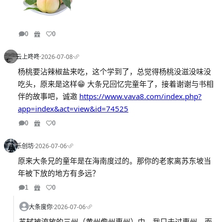
0
0
云上咚咚
·
2026-07-08
·
杨桃要沾辣椒盐来吃，这个学到了，总觉得杨桃没滋没味没
吃头，原来是这样😁 大条兄回忆完童年了，接着谢谢与书相
伴的故事吧，诚邀
https://www.vava8.com/index.php?
app=index&act=view&id=74525
0
0
乐创坊
·
2026-07-06
·
原来大条兄的童年是在海南度过的。那你的老家离苏东坡当
年被下放的地方有多远？
1
0
大条度你
·
2026-07-06
·
苏轼被流放的三州（黄州儋州惠州）中，我只去过惠州。而