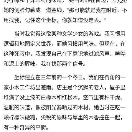
的柠檬和干燥木材的味道，”她当时靠在窗边，阳光把
她的侧脸勾勒成一道金线，“那可能就是我在附近。不
用找我，记住这个坐标，你就知道没走丢。”
当时我觉得这像某种文学少女的游戏。我习惯用
逻辑和地图定义世界，而她习惯用气味。但现在，在
这种死寂中，我发现自己在下意识地过滤风声、喧哗
和泥土的腥味。我在找那两个信号。
坐标建立在三年前的一个冬日。我们在街角的一
家小木工作坊里避雨。店主是个沉默的老人，屋子里
堆满了没上漆的白橡木和红松木。空气里有种干燥、
温暖的味道，像被阳光暴晒过的木材。她当时在吃一
颗柠檬味硬糖，尖锐的酸味与厚重的木香撞在一起，
有一种奇异的平衡。