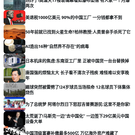
热炸了!高温天17楼玻璃幕墙如瀑布坠落 有人家一个月爆
两次
美退税1000亿美元 90%的中国工厂 一分钱都拿不到
50年前就已找到火星生命?柏林教授:人类曾亲手杀死了它
AI造出16种“自然界不存在”的病毒
日本机床的焦虑:东南亚工厂里 正被中国货一台台替换掉
唐国强的烦恼太大 长子看不清次子残疾 难怪难以安享晚
年
踢球突然被雷劈了!24岁球员当场殒命 12名球员下体集体
烧伤
为了总统梦 阿塔尔烈日下怒怼吉普赛游民:这里不是你家!
太荒诞了!马斯克一边“去中国化” 一边签下29亿美元中国
设备大单
中国顶级富豪补缴最多500亿 万亿海外资产难藏了