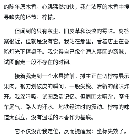
的陈年原木香。心跳猛然加快，我在浓厚的木香中搜
寻缺失的环节：柠檬。
但闻到的只有灰尘、旧皮革和淡淡的霉味。离答
案很近，但就是没有它。我站在那里，看着店主在昏
暗灯光下擦桌子。我觉得自己像个潜入禁区的窃贼，
试图偷走一段不存在的时间。
接着我走到一个水果摊前。摊主正在切柠檬展示
果肉。钢刀划破皮的瞬间，一股尖锐、清新的酸味炸
开。我深呼吸，试图激活记忆。但周围太嘈杂，摩托
车尾气、路人的汗水、地铁经过时的震动。柠檬的味
道太孤立，没有温暖的木香作为基底。
它不仅没帮我定位，反而提醒我：坐标失效了。