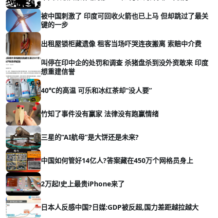
被中国刺激了 印度可回收火箭也已上马 但却跳过了最关
键的一步
出租屋锁柜藏遗像 租客当场吓哭连夜搬离 索赔中介费
叫停在印中企的处罚和调查 杀猪盘杀到没外资敢来 印度
想重建信誉
40℃的高温 可乐和冰红茶却“没人要”
竹知了事件没有赢家 法律没有跑赢情绪
三星的“AI航母”是大饼还是未来?
中国如何管好14亿人?答案藏在450万个网格员身上
2万起!史上最贵iPhone来了
日本人反感中国?日媒:GDP被反超,国力差距越拉越大