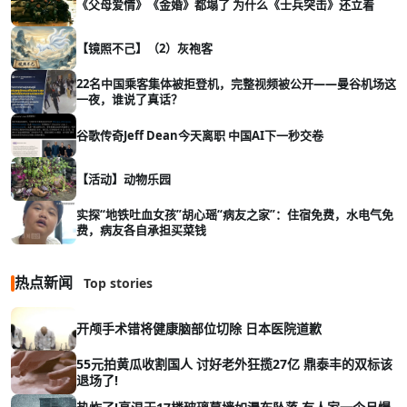
《父母爱情》《金婚》都塌了 为什么《士兵突击》还立着
【镜照不己】（2）灰袍客
22名中国乘客集体被拒登机，完整视频被公开——曼谷机场这
一夜，谁说了真话？
谷歌传奇Jeff Dean今天离职 中国AI下一秒交卷
【活动】动物乐园
实探“地铁吐血女孩”胡心瑶“病友之家”：住宿免费，水电气免
费，病友各自承担买菜钱
热点新闻
Top stories
开颅手术错将健康脑部位切除 日本医院道歉
55元拍黄瓜收割国人 讨好老外狂揽27亿 鼎泰丰的双标该
退场了!