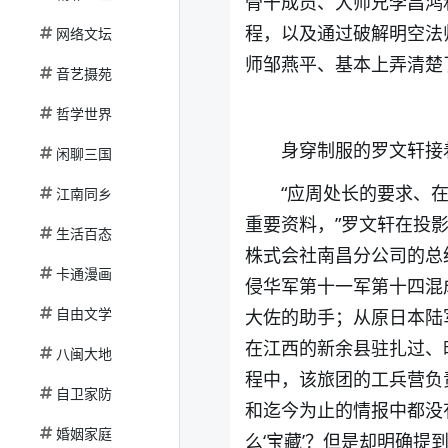
骨干成员、大师兄李昌鸿
程，以及通过破解明空法
网络文坛
师邹燕平、基本上弄清楚
音艺摄苑
哲学世界
身穿制服的罗文轩接
闲聊三国
“应周处长的要求、
江南同乡
重要资料，”罗文轩在投
生活百态
株式会社南昌分公司的总
卡通漫画
侵华军第十一军第十四混
自由文学
大佐的助手；从原日本陆
在江西的新余县驻扎过、
八闽大地
程中，该旅团的工兵营负
自卫家防
和迄今为止的情报中都没
婚姻家庭
么‘宝藏’？但是却明确提到