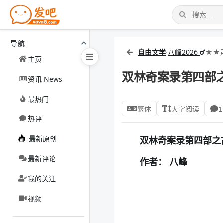
导航
自由文学
·
八峰2026
★★
主页
双林奇案录第四部
资讯 News
最热门
繁体
大字阅读
1
热评
最新原创
双林奇案录第四部之
最新评论
作者： 八峰
我的关注
视频