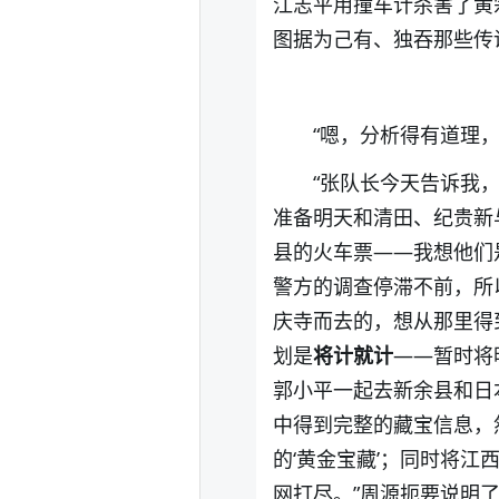
江志平用撞车计杀害了黄
图据为己有、独吞那些传
“嗯，分析得有道理，
“张队长今天告诉我
准备明天和清田、纪贵新
县的火车票——我想他们
警方的调查停滞不前，所
庆寺而去的，想从那里得
划是
将计就计
——暂时将
郭小平一起去新余县和日
中得到完整的藏宝信息，
的‘黄金宝藏’；同时将
网打尽。”周源扼要说明