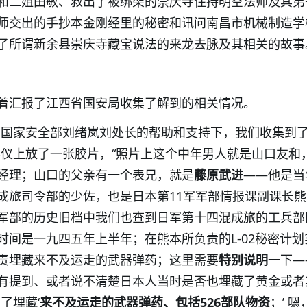
和二姐田敏、救出了被绑架的崇庆寺住持明空法师及其弟
师交出的手抄本金刚经里的秘密和讯问南昌市机械制造学
了所谓新余县崇庆寺藏宝说法的来龙去脉及其相关的故事
着汇报了江西省国安局收集了解到的相关情况。
在国家安全部刘绪岚刘处长的帮助和支持下，我们收集到
影仪上放了一张胶片，“照片上这个中年男人就是山口友和
经理；山口的父亲有一个表兄，就是
藤原武进
——他是当
成旅司令部的少佐，也是日本第
11
军军部情报课副课长熊
军部的历史旧档中我们也查到日军第十四混成旅的工兵部
时间是一九四五年上半年；在熊本所负责的
L-02
秘密计划
责埋藏来不及运走的武器弹药；这里需要
特别说明
一下—
有提到、或者说不清楚日本人当时是否也埋藏了黄金或者
了埋藏‘
来不及运走的武器弹药、包括
526
部队物资
；’ 