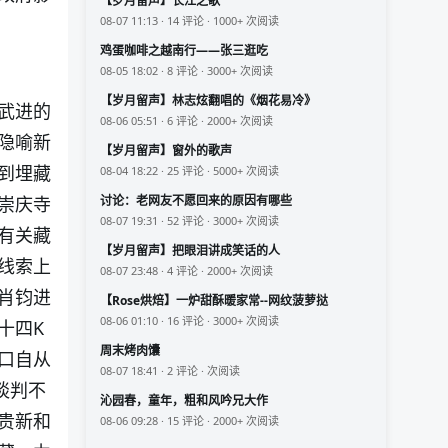
【岁月留声】长江之歌
08-07 11:13 · 14 评论 · 1000+ 次阅读
鸡蛋咖啡之越南行——张三逛吃
08-05 18:02 · 8 评论 · 3000+ 次阅读
【岁月留声】林志炫翻唱的《烟花易冷》
武进的
08-06 05:51 · 6 评论 · 2000+ 次阅读
隐喻新
【岁月留声】窗外的歌声
到埋藏
08-04 18:22 · 25 评论 · 5000+ 次阅读
崇庆寺
讨论：老网友不愿回来的原因有哪些
08-07 19:31 · 52 评论 · 3000+ 次阅读
有关藏
【岁月留声】把眼泪讲成笑话的人
线索上
08-07 23:48 · 4 评论 · 2000+ 次阅读
肖钧进
【Rose烘焙】一炉甜酥暖家常--网纹菠萝挞
08-06 01:10 · 16 评论 · 3000+ 次阅读
十四
K
周末烤肉馕
口自从
08-07 18:41 · 2 评论 · 次阅读
谈判不
沁园春，童年，粗和风吟兄大作
贵新和
08-06 09:28 · 15 评论 · 2000+ 次阅读