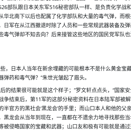
526
部队跟日本关东军
516
秘密部队一样、是负责化学战
从华北南下以后也配属了化学部队和大量的毒气弹，而根
，日军在从江西撤退时除了人员和一些常规武器装备及弹
些毒气弹却不知去向？后来接管这些地区的国民党军队也
这些，日本人当年在新余埋藏的可能根本不是什么黄金宝
器弹药和毒气弹？”朱世光皱起了眉头。
最后的结果很可能就是这个样子；”罗文轩点点头，“国家安
战争结束后，第
11
军的这部分秘密资料在日本陆军部被解
的半官方的黑社会‘黑龙会’的手里；而山口本人和他的父
，黑龙会从当年到现在，一直都在不遗余力地寻找那些当
等被侵略国家的宝藏和武器；山口友和极有可能就是通过