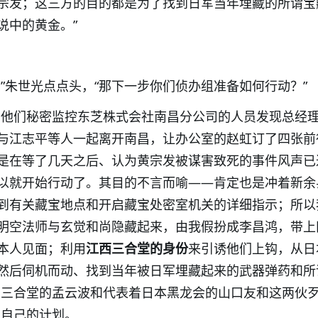
宗发；这三方的目的都是为了找到日军当年埋藏的所谓宝
说中的黄金。”
”朱世光点点头，“那下一步你们侦办组准备如何行动？”
，他们秘密监控东芝株式会社南昌分公司的人员发现总经
与江志平等人一起离开南昌，让办公室的赵虹订了四张前
是在等了几天之后、认为黄宗发被谋害致死的事件风声已
以就开始行动了。其目的不言而喻——肯定也是冲着新余
到有关藏宝地点和开启藏宝处密室机关的详细指示；所以
明空法师与玄觉和尚隐藏起来，由我假扮成李昌鸿，带上
本人见面；利用
江西三合堂的身份
来引诱他们上钩，从日
然后伺机而动、找到当年被日军埋藏起来的武器弹药和所
江西三合堂的孟云波和代表着日本黑龙会的山口友和这两伙
了自己的计划。