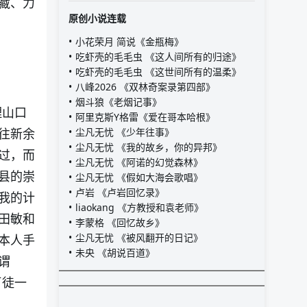
藏、力
原创小说连载
小花荣月 简说《金瓶梅》
吃虾壳的毛毛虫 《这人间所有的归途》
吃虾壳的毛毛虫 《这世间所有的温柔》
八峰2026 《双林奇案录第四部》
烟斗狼《老烟记事》
理山口
阿里克斯Y格雷《爱在哥本哈根》
往新余
尘凡无忧 《少年往事》
尘凡无忧 《我的故乡，你的异邦》
过，而
尘凡无忧 《阿诺的幻觉森林》
县的崇
尘凡无忧 《假如大海会歌唱》
卢岩 《卢岩回忆录》
我的计
liaokang 《方教授和袁老师》
田敏和
李蒙格 《回忆故乡》
尘凡无忧 《被风翻开的日记》
本人手
未央 《胡说百道》
谓
歹徒一