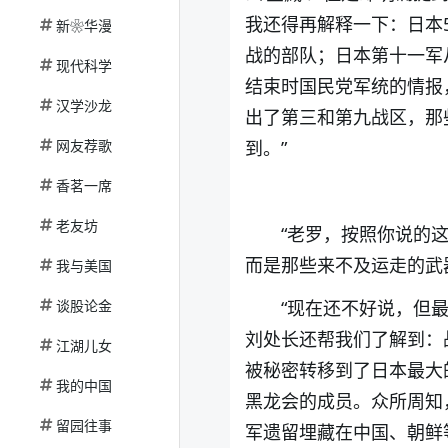
我还得再解释一下：日本
新❀华漫
战的部队；日本第十一军
现代科学
结束时国民党军统的情报
汉学沙龙
出了第三和第九战区，那
网友荐歌
到。”
香茗一席
老友坊
“老罗，按照你说的
而是那些来不及运走的武
我与美国
谈股论金
“现在还不好说，但
刘处长还帮我们了解到：
江湖儿女
被秘密转移到了日本最大
我的中国
黑龙会的成员。众所周知
留园往事
军遗留埋藏在中国、朝鲜