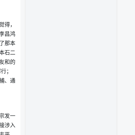
觉得，
李昌鸿
了那本
本石二
友和的
罪行；
捕、通
宗发一
接涉入
志平，