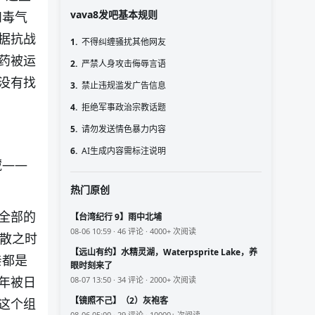
vava8发吧基本规则
和毒气
据抗战
1.
不得纠缠骚扰其他网友
药被运
2.
严禁人身攻击侮辱言语
没有找
3.
禁止违规滥发广告信息
4.
拒绝军事政治宗教话题
5.
请勿发送情色暴力内容
6.
AI生成内容需标注说明
藏——
热门原创
全部的
【台湾纪行 9】雨中北埔
08-06 10:59 · 46 评论 · 4000+ 次阅读
散之时
【远山有约】水精灵湖，Waterpsprite Lake，养
亲都是
眼时刻来了
年被日
08-07 13:50 · 34 评论 · 2000+ 次阅读
【镜照不己】（2）灰袍客
这个组
08-06 05:00 · 29 评论 · 10000+ 次阅读