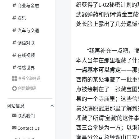
织获得了
L-02
秘密计划的
商业与金融
武器弹药和所谓‘黄金宝
娱乐
处长脸上露出了几分遗憾
汽车与交通
谜语对联
“我再补充一点吧，
在线视频
本人当年在那里埋藏了什
情感世界
一点基本可以肯定
——那
查看全部频道
西南的某处埋藏了一批重
点被绘制在了一张藏宝图
创建新频道
县的一个寺庙里；这些信
网站信息
舅父藤原武进那里了解到
联系我们
埋藏了所谓‘宝藏’的这件
西三合堂是为一方；以港
Contact Us
南昌分公司总经理山口友