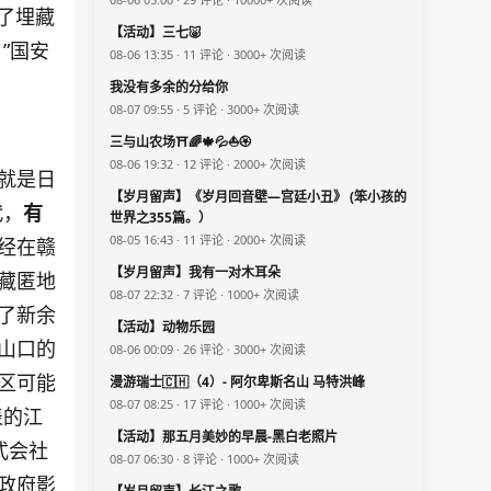
了埋藏
【活动】三七🐷
”国安
08-06 13:35 · 11 评论 · 3000+ 次阅读
我没有多余的分给你
08-07 09:55 · 5 评论 · 3000+ 次阅读
三与山农场⛩️🌈🍁💦⛵🏵️
08-06 19:32 · 12 评论 · 2000+ 次阅读
就是日
【岁月留声】《岁月回音壁—宫廷小丑》 (笨小孩的
代，
有
世界之355篇。）
08-05 16:43 · 11 评论 · 2000+ 次阅读
经在赣
【岁月留声】我有一对木耳朵
藏匿地
08-07 22:32 · 7 评论 · 1000+ 次阅读
了新余
【活动】动物乐园
山口的
08-06 00:09 · 26 评论 · 3000+ 次阅读
区可能
漫游瑞士🇨🇭（4）- 阿尔卑斯名山 马特洪峰
08-07 08:25 · 17 评论 · 1000+ 次阅读
表的江
【活动】那五月美妙的早晨-黑白老照片
式会社
08-07 06:30 · 8 评论 · 1000+ 次阅读
政府影