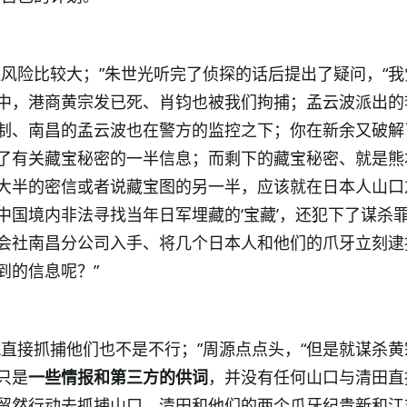
但风险比较大；”朱世光听完了侦探的话后提出了疑问，“我
中，港商黄宗发已死、肖钧也被我们拘捕；孟云波派出的
制、南昌的孟云波也在警方的监控之下；你在新余又破解
了有关藏宝秘密的一半信息；而剩下的藏宝秘密、就是熊
大半的密信或者说藏宝图的另一半，应该就在日本人山口
中国境内非法寻找当年日军埋藏的‘宝藏’，还犯下了谋杀
会社南昌分公司入手、将几个日本人和他们的爪牙立刻逮
到的信息呢？”
就直接抓捕他们也不是不行；”周源点点头，“但是就谋杀黄
只是
一些情报和第三方的供词
，并没有任何山口与清田直
贸然行动去抓捕山口、清田和他们的两个爪牙纪贵新和江