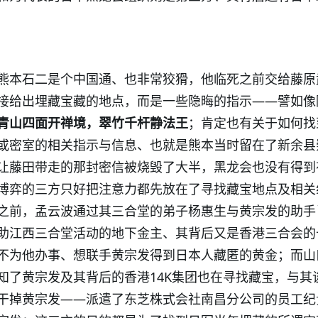
熊本石二是个中国通、也非常狡猾，他临死之前交给藤原
接给出埋藏宝藏的地点，而是一些隐晦的指示——譬如像
青山四面开禅境，翠竹千杆静法王
；肯定也有关于如何找
或密室的相关指示与信息、也就是熊本当时留在了新余县
让藤田带走的那封密信被烧毁了大半，黑龙会也没有得到
博弈的三方只好把注意力都先放在了寻找藏宝地点及相关
之前，孟云波通过其三合堂的弟子杨惠生与黄宗发的助手
助江西三合堂活动的地下金主、其背后又是香港三合会的
不为他办事、想联手黄宗发得到日本人藏匿的黄金；而山
知了黄宗发及其背后的香港
14K
集团也在寻找藏宝，与其
干掉黄宗发——派遣了东芝株式会社南昌分公司的员工纪