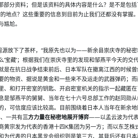
那部分资料；但是该资料的具体内容是什么？是不是包括
藏’的地点？这些重要的信息到目前为止我们还都没有掌握。
与尴尬。
”周源放下了茶杯，“我原先也以为——新余县崇庆寺的秘密
么‘宝藏’；根据我们在崇庆寺里的发现和邹燕平今天的交
就是在抗日战争结束前后、
日本军队在撤离江西的时候曾
要的物资、据说是黄金和一些来不及运走的武器弹药；而
里、和打开密室的钥匙、开启密室机关的指示一起藏匿在
息是邹燕平的舅舅、当年在七十六号总部工作的赵同勋从
的，可信度应该比较高。目前围绕着日本人当年在新余地
事、一共有
三方力量在秘密地展开博弈
——以孟云波为代
商黄宗发为代表的香港十四
K
集团为另一方；而以东芝株
和为代表的日本黑龙会组织则是第三方、其背后还有日本