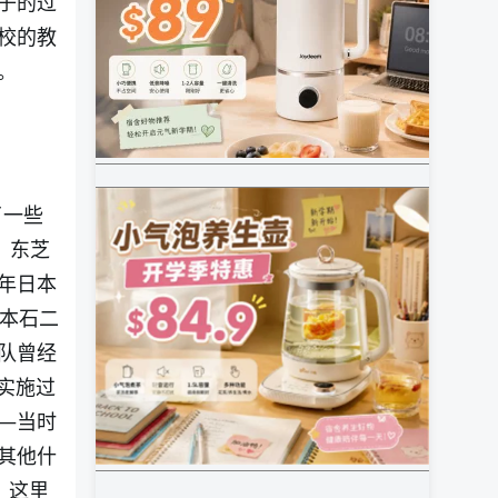
子的过
校的教
。
了一些
，东芝
年日本
本石二
队曾经
实施过
—当时
其他什
嗯，这里