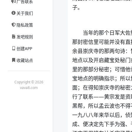
广告联系
子。
关于我们
隐私政策
当年的那个日军大佐
发吧规则
那封密信里可能并没有直
创建APP
余县崇庆寺的那两句诗：
地点以及开启藏宝处秘门
收藏站点
里的那部分秘密；可惜他
宝地点的明确指示；所以
Copyright © 2026
面；
在得知崇庆寺的秘密
vava8.com
行了联系——黄宗发是资
黑帮，所以孟云波也不得
一九八八年来华以后，侦
成、便决定先下手为强、