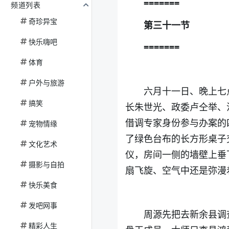
=======
频道列表
奇珍异宝
第三十一节
快乐嗨吧
=======
体育
户外与旅游
六月十一日、晚上七
搞笑
长朱世光、政委卢仝举、
借调专家身份参与办案的
宠物情缘
了绿色台布的长方形桌子
文化艺术
仪，房间一侧的墙壁上垂
摄影与自拍
扇飞旋、空气中还是弥漫
快乐美食
发吧网事
周源先把去新余县调
精彩人生