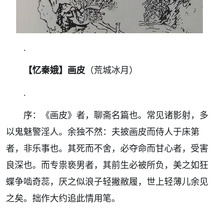
.
【忆秦娥】画皮
（荒城冰月）
.
序：《画皮》者，聊斋名篇也。常见诸影射，多
以鬼魅警淫人。余独不然：夫披画皮而侍人于床第
者，非乐事也。其死而不舍，必夺命而甘心者，受害
良深也。而专祟亵男者，其前生必被所负，美之如狂
蝶争啮奇蕊，厌之似浪子轻撇敝履，世上轻薄儿余见
之矣。拙作大约追此情用笔。