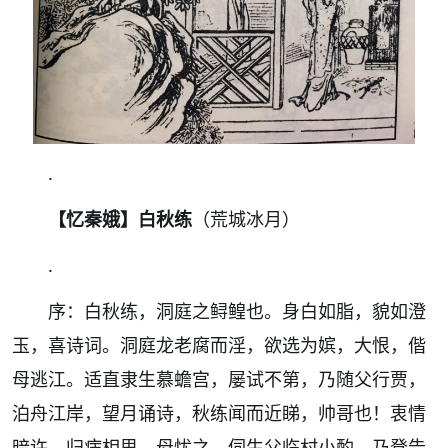
.
【忆秦娥】白秋练
（荒城冰月）
.
序：白秋练，洞庭之鲟鳇也。身白如脂，貌如澄
玉，喜诗词。洞庭龙老腐而淫，欲选为嫔，大恨，偕
母逃江。适直隶生慕蟾宫，屡试不第，乃随父行贾，
泊舟江岸，望月诵诗，秋练闻而近睇，帅哥也！衷情
暗许，归病相思，母忧之。伺生父临村小酌，乃登告