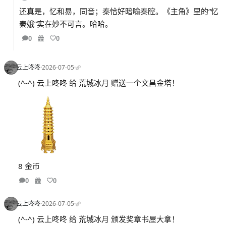
还真是，忆和易，同音；秦恰好暗喻秦腔。《主角》里的“忆
秦娥”实在妙不可言。哈哈。
0
0
云上咚咚
·
2026-07-05
·
(^-^) 云上咚咚 给 荒城冰月 赠送一个文昌金塔！
8 金币
0
0
云上咚咚
·
2026-07-05
·
(^-^) 云上咚咚 给 荒城冰月 颁发奖章书屋大拿！