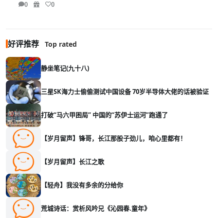
0
0
好评推荐
Top rated
静坐笔记(九十八)
三星SK海力士偷偷测试中国设备 70岁半导体大佬的话被验证
打破“马六甲困局” 中国的“苏伊士运河”跑通了
【岁月留声】锋哥，长江那股子劲儿，咱心里都有！
【岁月留声】长江之歌
【轻舟】我没有多余的分给你
荒城诗话：赏析风吟兄《沁园春.童年》