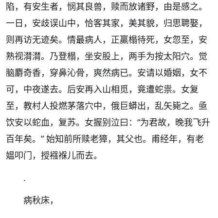
陷，有安生者，悯其良兽，赎而放诸野，由是感之。
一日，安歧误山中，恰客其家，美其貌，归思聘娶，
则再访无迹矣。情最病人，正羸榻待死，女忽至，安
熟视潸潸。乃登榻，坐安股上，两手为按太阳穴。觉
脑麝奇香，穿鼻沁骨，爽然病已。安请以婚姻，女不
可，中夜遂去。后安再入山相觅，竟遭蛇祟。女复
至，教村人投燃茅落穴中，俄巨蟒出，乱矢毙之。亟
饮安以蛇血，复苏。女握别泣曰：“为君故，晚我飞升
百年矣。” 始知前所赎老獐，其父也。甫经年，有老
媪叩门，授襁褓儿而去。
.
病秋床，