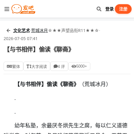
登录
注册
文化艺术
·
荒城冰月
☆★★声望品衔R11★★☆
·
2026-07-05 07:41
【与书相伴】偷读《聊斋》
5000+
繁体
大字阅读
4 评
【与书相伴】偷读《聊斋》
（荒城冰月）
.
.
幼年私塾，余最厌冬烘先生之腐，每以仁义道德