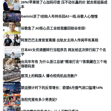
26%!苹果铁了心加码印度 压不动长鑫的价 就去抠组装成
本
Gemini凉了!创始人布林杀回AI一线,谷歌人心惶惶
谷歌急了:AI核心员工全给我搬回硅谷坐班!
阿里巴巴主席官宣离婚 出轨女主持人传闻早有真相
日本AV女优退圈转行当程序员 网友给这次转行起了个名
字
台风年年有 为什么浙江总被"精准打击"?答案藏在三个地
理密码里
屋顶上的韩国人 爆仓绞肉机血洗散户
禁运倒计时下的反常增长：欧盟6月俄气进口猛增14%
洛阳究竟有多少男贵妃?