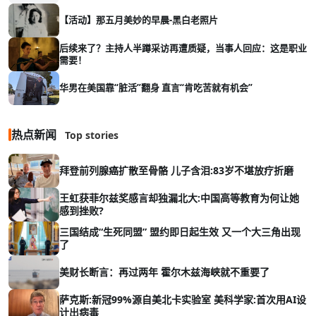
【活动】那五月美妙的早晨-黑白老照片
后续来了？主持人半蹲采访再遭质疑，当事人回应：这是职业
需要！
华男在美国靠“脏活”翻身 直言“肯吃苦就有机会”
热点新闻
Top stories
拜登前列腺癌扩散至骨骼 儿子含泪:83岁不堪放疗折磨
王虹获菲尔兹奖感言却独漏北大:中国高等教育为何让她
感到挫败?
三国结成“生死同盟” 盟约即日起生效 又一个大三角出现
了
美财长断言：再过两年 霍尔木兹海峡就不重要了
萨克斯:新冠99%源自美北卡实验室 美科学家:首次用AI设
计出病毒