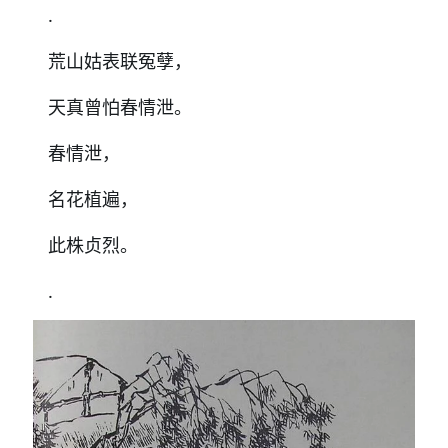
.
荒山姑表联冤孽，
天真曾怕春情泄。
春情泄，
名花植遍，
此株贞烈。
.