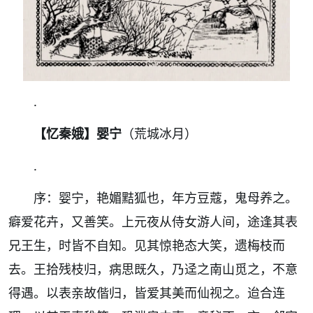
.
【忆秦娥】婴宁
（荒城冰月）
.
序：婴宁，艳媚黠狐也，年方豆蔻，鬼母养之。
癖爱花卉，又善笑。上元夜从侍女游人间，途逢其表
兄王生，时皆不自知。见其惊艳态大笑，遗梅枝而
去。王拾残枝归，病思既久，乃迳之南山觅之，不意
得遇。以表亲故偕归，皆爱其美而仙视之。迨合连