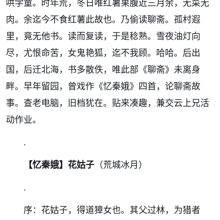
哄学童。时年荒，冬日唯红薯果腹近三月余，无菜无
肉。余迄今不食红薯此故也。乃偷读聊斋。孤村遐
里，竟无他书。读而复读，于是稔熟。雪夜油灯向
尽，尤恨命苦，女鬼艳狐，迄不我顾。哈哈。后出
国，后迁北海，书多散佚，唯此部《聊斋》未离身
畔。早年留园，曾戏作《忆秦娥》四首，论聊斋故
事。查老电脑，旧档犹在。贴来凑趣，兼交云上兄活
动作业。
.
【忆秦娥】花姑子
（荒城冰月）
.
序：花姑子，得道獐女也。其父过林，为猎者