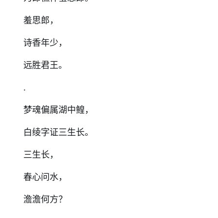
羞思郎，
诗香年少，
远胜君王。
.
梦魂偏属湖中鳇，
白绫字证三生长。
三生长，
春心问水，
澹澹何方？