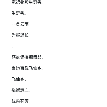
宽裙叠股生奇香。
生奇香。
非贪云雨
为报恩长。
.
荡蛇偏摄痴情郎，
累她百载飞仙乡。
飞仙乡，
襁褓遗血，
犹染芬芳。