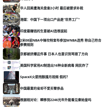
华人回美遭海关盘查2小时 最后被要求补税
港媒：中国下一项出口产品是“世界工厂”
印度最赚钱的生意被AI连根拔起
2米08前NBA中锋坎特宣布参加WNBA选秀 称自己符合
参赛规则
京都被挤爆这件事 日本人也意识到骂错了方向
美国科学家用AI制造出16种全新病毒 网民炸了
SpaceX火箭残骸撞月视频 假的？
中国最富的省却不爱买奢侈品
根据相对论：瞬移到2246光年外能看见秦始皇吗