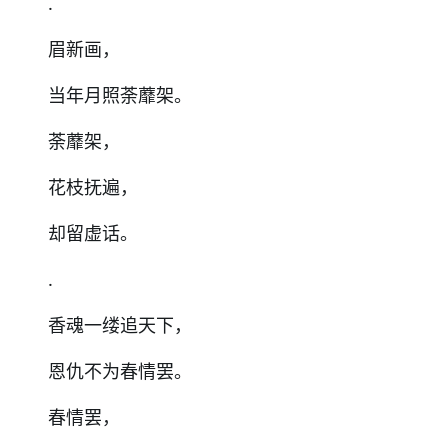
.
眉新画，
当年月照荼蘼架。
荼蘼架，
花枝抚遍，
却留虚话。
.
香魂一缕追天下，
恩仇不为春情罢。
春情罢，