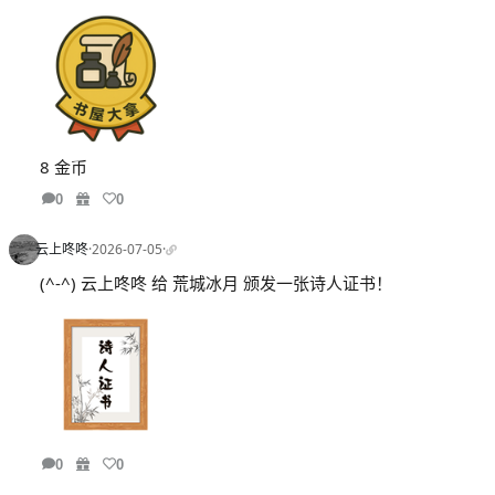
8 金币
0
0
云上咚咚
·
2026-07-05
·
(^-^) 云上咚咚 给 荒城冰月 颁发一张诗人证书！
0
0