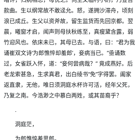
款曲。生以纲常故不敢迳允。怒，遂拥沙滞舟，顷刻
浪已成丘。生父以资斧故，留生监货而先回京都。翌
晨，曦窗才启，闻声则母扶秋练至，真瘦黛含露，弱
竹迎风也。依床未已，其母已去。与语，曰：“君为我
诵崔双文诗‘为郎憔悴却羞郎’，妾病当已。”亟诵数
过，女雀跃入怀，道：“妾何尝病哉？” 竟成燕好。后
老龙索甚急，生求真君，出白绫书“免”字得罢。阖家
返直隶，无他，唯日须洞庭水杯许可活，经年父死，
乃复之南。今浩渺之中慕白两姓，或其苗裔乎？
.
洞庭茫，
为郎憔悴羞思郎。