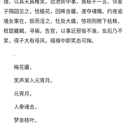
理，以其天真稚笑，恐泄房中事，竟秘不一言。邻家
子隔园见之，恰植花，回眸含靥，遂夺魂魄。约夜逾
墙女果在，就而淫之，牡处大痛，惊视则胯下枯株，
杈窟藏蝎，寻毙。告官，以事近邪佞不准。女后乃不
笑，得子大有母风，襁褓中即笑态可掬。
.
梅花靥，
笑声渐入元宵月。
元宵月，
人牵魂去，
梦亲枝叶。