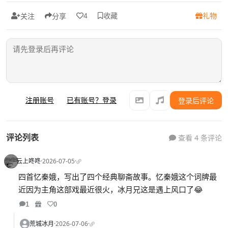
收藏
礼物
4
关注
分享
注册账号
已有账号？登录
登录后评论
评论列表
查看 4 条评论
云上咚咚
·
2026-07-05
·
四首忆秦娥，写出了四个经典聊斋故事。忆秦娥这个词牌最
近因为主角这部戏最近很火，冰月兄这是遇上风口了😂
1
0
荒城冰月
·
2026-07-06
·