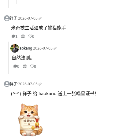
祥子
·
2026-07-05
·
米奇被生活逼成了捕猎能手
1
0
liaokang
·
2026-07-05
·
自然法则。
0
0
祥子
·
2026-07-05
·
(^-^) 祥子 给 liaokang 送上一张喵星证书！