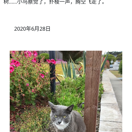
树……小鸟察觉了，扑棱一声，腾空飞走了。
2020
年
6
月
28
日