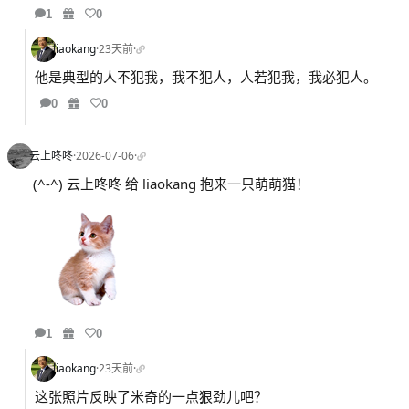
1
0
liaokang
·
23天前
·
他是典型的人不犯我，我不犯人，人若犯我，我必犯人。
0
0
云上咚咚
·
2026-07-06
·
(^-^) 云上咚咚 给 liaokang 抱来一只萌萌猫！
1
0
liaokang
·
23天前
·
这张照片反映了米奇的一点狠劲儿吧？