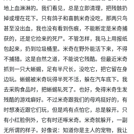
地上血淋淋的。我们看见，总是立即清理，把残骸扔
掉或埋在花下。只有鸽子和喜鹊米奇没吃，那两只鸟
甚至没出血，我也没有看到伤痕，不能断定是米奇捕
获的，还是它捡来的死尸。不管怎样，我马上用报纸
包起来，扔到垃圾桶里。米奇在野外能活下来，不得
不捕猎。这是自然之道，不能说它残酷。但最近米奇
抓到一只大蜥蜴，足有半尺长，没吃它，把它留在身
边玩。蜥蜴被米奇玩得半死不活，躲在汽车底下。我
去采购食品时，把蜥蜴轧死了。也好，免得米奇生发
残酷的游戏癖好。不过米奇跟我们的母鸡挺好的，有
时想凑近跟它们玩，但是鸡有点怕它，总是躲开。只
有小红脸例外，它有时还啄米奇。米奇就躲开，一副
无所谓的样子。好像说：知道你是主人的宠物，我让