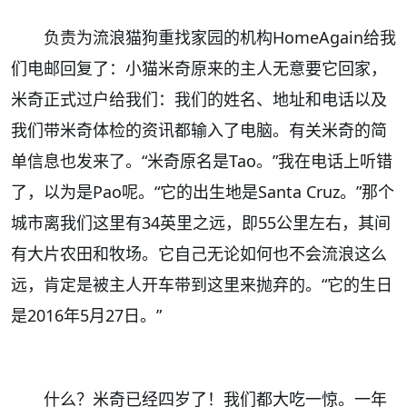
负责为流浪猫狗重找家园的机构
HomeAgain
给我
们电邮回复了：小猫米奇原来的主人无意要它回家，
米奇正式过户给我们：我们的姓名、地址和电话以及
我们带米奇体检的资讯都输入了电脑。有关米奇的简
单信息也发来了。“米奇原名是
Tao
。”我在电话上听错
了，以为是
Pao
呢。“它的出生地是
Santa Cruz
。”那个
城市离我们这里有
34
英里之远，即
55
公里左右，其间
有大片农田和牧场。它自己无论如何也不会流浪这么
远，肯定是被主人开车带到这里来抛弃的。“它的生日
是
2016
年
5
月
27
日。”
什么？米奇已经四岁了！我们都大吃一惊。一年