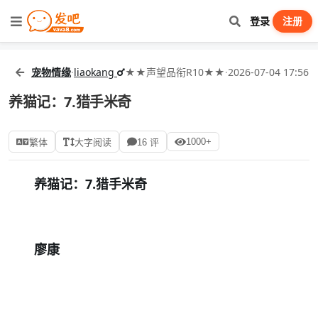
登录
注册
宠物情缘
·
liaokang
★★声望品衔R10★★
·
2026-07-04 17:56
养猫记：7.猎手米奇
1000+
繁体
大字阅读
16 评
养猫记：
7.
猎手米奇
廖康