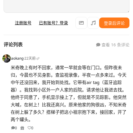
注册账号
已有账号？登录
登录后评论
评论列表
查看 16 条评论
liaokang
·
22天前
·
米奇晚上有时不回家，通常一早就会等在门口。但昨夜未
归，今晨也不见身影。查监视录像，半夜一点多来过。今天
中午还没回来，我开始到处找。它带有air tag（蓝牙追踪
器）。我找到小区外一户人家的后院。请求他让我进去找。
他终于同意了，手机显示接上了，但就是不见踪影。他突然
大喊，在树上！比我还高兴。原来他家的狗很凶，不知米奇
在树上躲了多久？搭梯子把这小祖宗抱下来，接回家，开了
两个罐头。
0
0