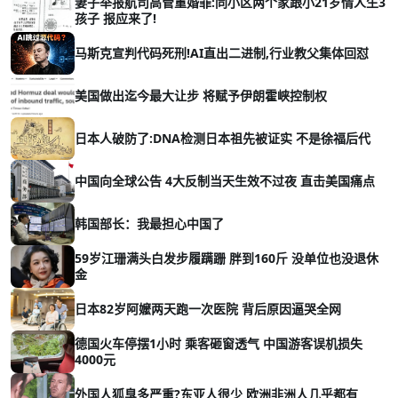
妻子举报航司高管重婚罪:同小区两个家跟小21岁情人生3
孩子 报应来了!
马斯克宣判代码死刑!AI直出二进制,行业教父集体回怼
美国做出迄今最大让步 将赋予伊朗霍峡控制权
日本人破防了:DNA检测日本祖先被证实 不是徐福后代
中国向全球公告 4大反制当天生效不过夜 直击美国痛点
韩国部长：我最担心中国了
59岁江珊满头白发步履蹒跚 胖到160斤 没单位也没退休
金
日本82岁阿嬤两天跑一次医院 背后原因逼哭全网
德国火车停摆1小时 乘客砸窗透气 中国游客误机损失
4000元
外国人狐臭多严重?东亚人很少 欧洲非洲人几乎都有