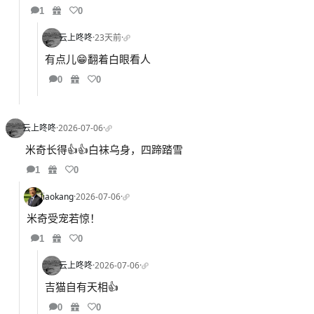
1
0
云上咚咚
·
23天前
·
有点儿😁翻着白眼看人
0
0
云上咚咚
·
2026-07-06
·
米奇长得👍👍白袜乌身，四蹄踏雪
1
0
liaokang
·
2026-07-06
·
米奇受宠若惊！
1
0
云上咚咚
·
2026-07-06
·
吉猫自有天相👍
0
0