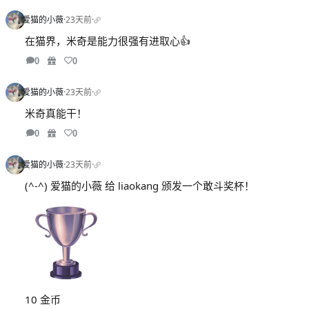
爱猫的小薇
·
23天前
·
在猫界，米奇是能力很强有进取心👍
0
0
爱猫的小薇
·
23天前
·
米奇真能干！
0
0
爱猫的小薇
·
23天前
·
(^-^) 爱猫的小薇 给 liaokang 颁发一个敢斗奖杯！
10 金币