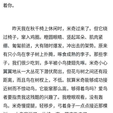
着你。
昨天我在秋千椅上休闲时，米奇过来了。但它绕
过椅子，窜入鸡圈。瞪圆眼睛、竖起耳朵、肌肉紧
绷、匍匐前进，大有随时爆发，冲出去的架势。原来
有只小鸟在李子树上扑腾，啄食成熟的李子。那些李
子，我们很少吃到，多半被小鸟捷翅先啄。米奇小心
翼翼地从一大丛花下潜伏爬出，但花与树之间还有段
距离，而且鸟在树杈上，不低。就算米奇能够成功接
近树而不惊动鸟，它能窜那么高，够得着鸟吗？爱鸟
者要指责我这残酷的兴趣了。我瞪眼观看，没有轰
鸟。米奇慢提腿，轻移步，弓着身子一点点接近那棵