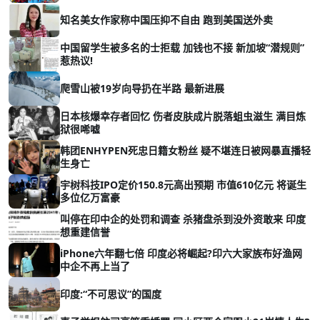
知名美女作家称中国压抑不自由 跑到美国送外卖
中国留学生被多名的士拒载 加钱也不接 新加坡“潜规则”
惹热议!
爬雪山被19岁向导扔在半路 最新进展
日本核爆幸存者回忆 伤者皮肤成片脱落蛆虫滋生 满目炼
狱很唏嘘
韩团ENHYPEN死忠日籍女粉丝 疑不堪连日被网暴直播轻
生身亡
宇树科技IPO定价150.8元高出预期 市值610亿元 将诞生
多位亿万富豪
叫停在印中企的处罚和调查 杀猪盘杀到没外资敢来 印度
想重建信誉
iPhone六年翻七倍 印度必将崛起?印六大家族布好渔网
中企不再上当了
印度:“不可思议”的国度