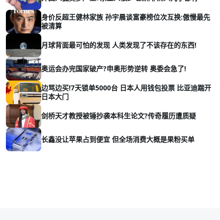
身价反超王健林家族 孙宇晨谈富豪榜位次互换:傲慢最先
被清算
月球背面最可怕的发现 人类发现了不该存在的东西!
奥运会办完国家破产?申奥形势逆转 奥委会急了!
边骂边买!7天锁单5000台 日本人用钱包投票 比亚迪踹开
日本大门
剑桥天才教授被锤抄袭本科生论文?传奇履历遭质疑
长鑫没让苹果占到便宜 但全场消费大概是果粉买单