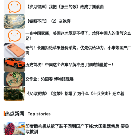
【岁月留声】我把《张三的歌》改成了摇滚曲
【镜照不己】（2）灰袍客
一查中国家底，美国这才发现不得了，难怪中国人的底气这么
足！
硬气！长鑫拒绝苹果低价采购，优先供给华为、小米等国产厂
商
历史首次！中国这个汽车品牌冲进了挪威销量前三！
交作业：沁园春·博物馆观展
《父母爱情》《金婚》都塌了 为什么《士兵突击》还立着
热点新闻
Top stories
印度盾构机从拆了装不回到国产下线:大国重器售后 要吸
取教训