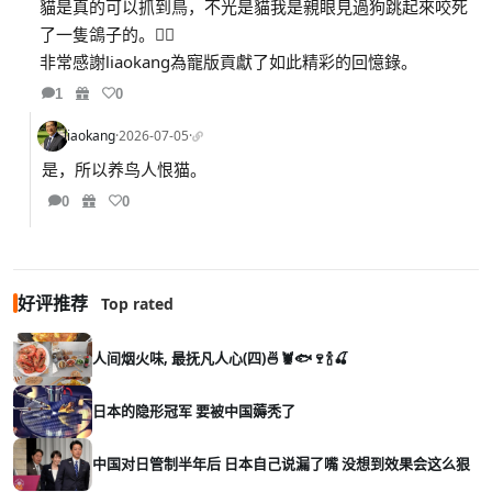
貓是真的可以抓到鳥，不光是貓我是親眼見過狗跳起來咬死
了一隻鴿子的。😮‍💨
非常感謝liaokang為寵版貢獻了如此精彩的回憶錄。
1
0
liaokang
·
2026-07-05
·
是，所以养鸟人恨猫。
0
0
好评推荐
Top rated
人间烟火味, 最抚凡人心(四)🍜🦞🐟🍷🍾🍒
日本的隐形冠军 要被中国薅秃了
中国对日管制半年后 日本自己说漏了嘴 没想到效果会这么狠