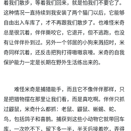
着我们散步，等着我们回来，就是怕我们不要它了。
这种情况一直持续到我安装了两个猫门以后，它能够
自由出入车库了，才不再跟我们散步了。也难怪米奇
总是很沉着，伴伴撕咬它，它退开，但不逃跑，也没
有让伴伴扑到过。另外一个邻居的小狗来溅招时，米
奇同样沉着，还反击把狗打得嗷嗷哀嚎。米奇的自我
保护能力一定是长期在野外生活练出来的。
难怪米奇是捕猎能手，而且它不像伴伴那样，只
是把猎物摆在那里让我们看，而是真吃啊。伴伴只抓
过鼹鼠，米奇什么都抓：老鼠、鼹鼠、蜥蜴、蛇、
鸟，包括鸽子和喜鹊。捕获到这些小动物它就带回车
库，一次吃不下，留下多一半，半天后接着吃，弄得