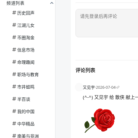
频道列表
历史回声
江湖儿女
币圈淘金
信息市场
命理趣闻
评论列表
职场与教育
市井蛙鸣
又见宇
·
2026-07-04
·
(^-^) 又见宇 给 散侠 
半百谈
我的中国
中华精品
南美与非洲