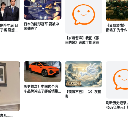
日本的隐形冠军 要被中
《父母爱情》
制半年后 日
国薅秃了
都塌了 为什
了嘴 没想到
击》还立着
么狠
【岁月留声】我把《张
三的歌》改成了摇滚曲
历史首次！中国这个汽
车品牌冲进了挪威销量
【镜照不己】（2）灰袍
前三！
客
刷新历史记录
40万亿美元！
权的重大机会
崽儿……