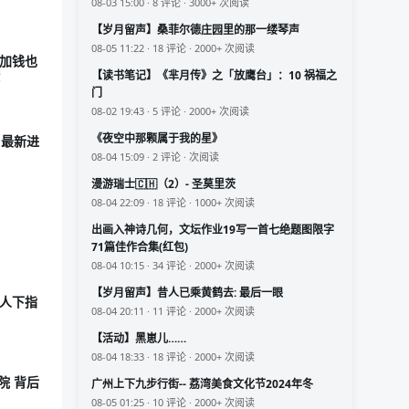
08-03 15:00 · 8 评论 · 3000+ 次阅读
【岁月留声】桑菲尔德庄园里的那一缕琴声
08-05 11:22 · 18 评论 · 2000+ 次阅读
 加钱也
【读书笔记】《芈月传》之「放鹰台」：10 祸福之
!
门
08-02 19:43 · 5 评论 · 2000+ 次阅读
《夜空中那颗属于我的星》
 最新进
08-04 15:09 · 2 评论 · 次阅读
漫游瑞士🇨🇭（2）- 圣莫里茨
08-04 22:09 · 18 评论 · 1000+ 次阅读
出画入神诗几何，文坛作业19写一首七绝题图限字
71篇佳作合集(红包)
08-04 10:15 · 34 评论 · 2000+ 次阅读
【岁月留声】昔人已乘黄鹤去: 最后一眼
众人下指
08-04 20:11 · 11 评论 · 2000+ 次阅读
【活动】黑崽儿……
08-04 18:33 · 18 评论 · 2000+ 次阅读
院 背后
广州上下九步行街-- 荔湾美食文化节2024年冬
08-05 01:25 · 10 评论 · 2000+ 次阅读