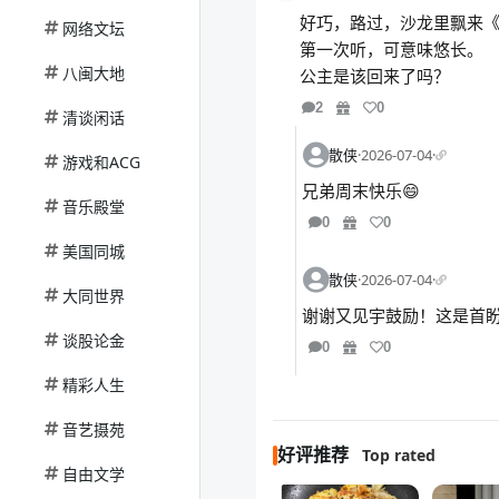
好巧，路过，沙龙里飘来
网络文坛
第一次听，可意味悠长。
八闽大地
公主是该回来了吗？
2
0
清谈闲话
散侠
·
2026-07-04
·
游戏和ACG
兄弟周末快乐😄
音乐殿堂
0
0
美国同城
散侠
·
2026-07-04
·
大同世界
谢谢又见宇鼓励！这是首
谈股论金
0
0
精彩人生
音艺摄苑
好评推荐
Top rated
自由文学