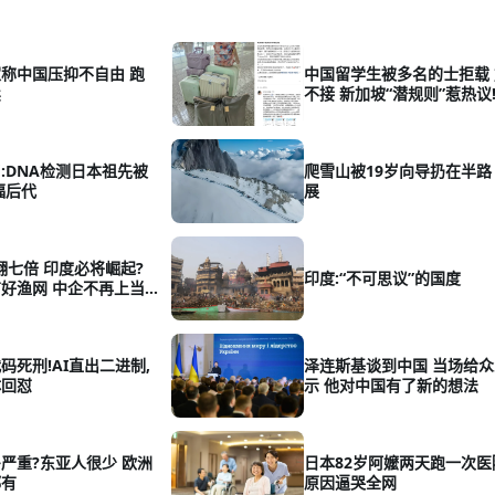
称中国压抑不自由 跑
中国留学生被多名的士拒载
卖
不接 新加坡“潜规则”惹热议
:DNA检测日本祖先被
爬雪山被19岁向导扔在半路
福后代
展
年翻七倍 印度必将崛起?
印度:“不可思议”的国度
好渔网 中企不再上当
码死刑!AI直出二进制,
泽连斯基谈到中国 当场给
体回怼
示 他对中国有了新的想法
严重?东亚人很少 欧洲
日本82岁阿嬤两天跑一次医
都有
原因逼哭全网