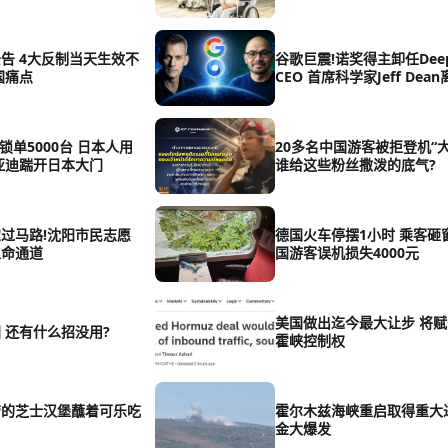
告 4大反制当天生效不
谷歌巨震!诺奖得主卸任Deep
国痛点
CEO 首席科学家Jeff Dea
锁单5000台 日本人用
20多名中国游客被拒登机“大
亚迪踹开日本大门
谁给这些粉丝撒泼的底气?
过马路!沈阳市民志愿
德国火车停摆1小时 乘客砸
生命通道
国游客误机损失4000元
美国做出迄今最大让步 将
 还有什么招没用?
霍峡控制权
劳的芝士汉堡蘸着可乐吃
霍尔木兹海峡重启取得重大
金大爆发