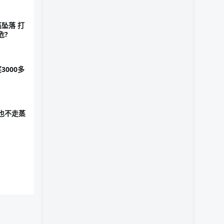
坠落 打
危?
000多
也不走蒸