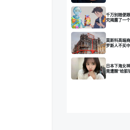
千万别随便跟
究揭露了一
莫斯科高端商
罗斯人不买
日本下海女神
竟遭酸“给脏