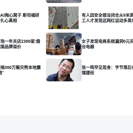
AI掏心窝子 斯坦福研
有人因安全锁没闭合从9米高
个扎心真相
工人才发现这网红运动多高
场一年关店2300家:俄
女子发现电商系统漏洞0元买3
中国品牌溢价
台电器
捐300万赈灾熊本地震
张一鸣罕见现身：字节落后
钱”
馏捷径