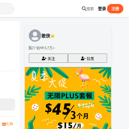
登录
注册
搜索
散侠
27 帖
3.7万+
关注
拉黑
礼物