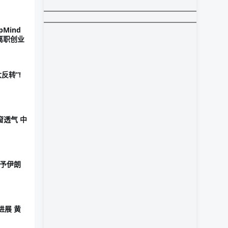
Mind
n离职创业
反转”!
窗透气 中
赋予伊朗
进展 黄