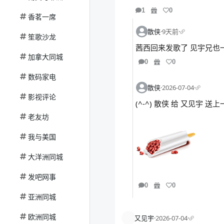
1
0
香茗一席
散侠
·
9天前
·
笙歌沙龙
茜西回来发歌了 见宇兄也
加拿大同城
0
0
数码家电
散侠
·
2026-07-04
·
影视评论
(^-^) 散侠 给 又见宇 
老友坊
我与美国
大洋洲同城
发吧网事
0
0
亚洲同城
欧洲同城
又见宇
·
2026-07-04
·