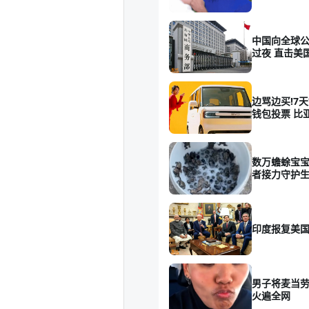
中国向全球公
过夜 直击美
边骂边买!7天
钱包投票 比
数万蟾蜍宝宝
者接力守护
印度报复美国
男子将麦当
火遍全网