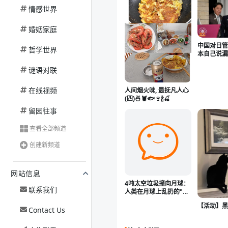
情感世界
婚姻家庭
中国对日管
哲学世界
本自己说漏
效果会这
谜语对联
在线视频
人间烟火味, 最抚凡人心
(四)🍜🦞🐟🍷🍾🍒
留园往事
查看全部频道
创建新频道
网站信息
4吨太空垃圾撞向月球：
联系我们
人类在月球上乱扔的"第
一块砖头"谁来管？
【活动】黑
Contact Us