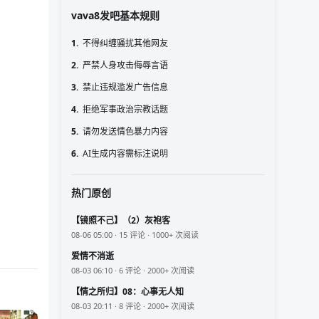
vava8发吧基本规则
1.
不得纠缠骚扰其他网友
2.
严禁人身攻击侮辱言语
3.
禁止违规滥发广告信息
4.
拒绝军事政治宗教话题
5.
请勿发送情色暴力内容
6.
AI生成内容需标注说明
热门原创
【镜照不己】（2）灰袍客
08-06 05:00 · 15 评论 · 1000+ 次阅读
爱情不消逝
08-03 06:10 · 6 评论 · 2000+ 次阅读
【情之所归】08：心事无人知
08-03 20:11 · 8 评论 · 2000+ 次阅读