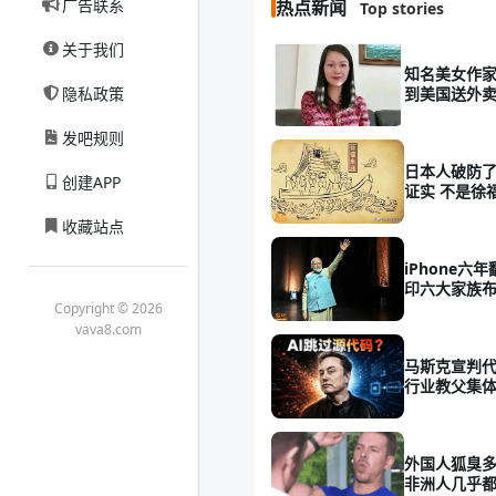
广告联系
热点新闻
Top stories
关于我们
知名美女作家
隐私政策
到美国送外
发吧规则
日本人破防了
创建APP
证实 不是徐
收藏站点
iPhone六
印六大家族布
了
Copyright © 2026
vava8.com
马斯克宣判代
行业教父集
外国人狐臭多
非洲人几乎