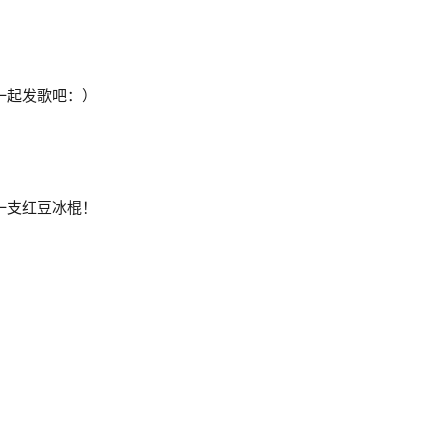
一起发歌吧：）
送上一支红豆冰棍！