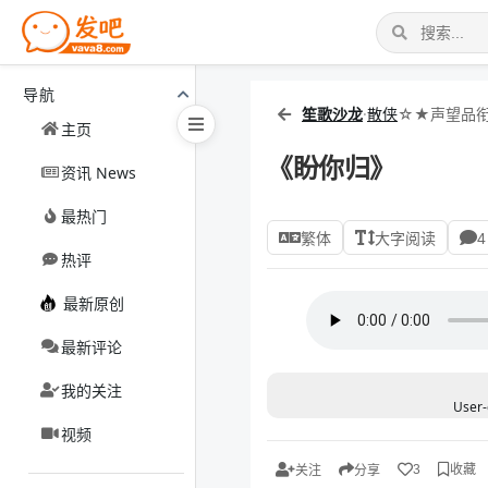
导航
笙歌沙龙
·
散侠
☆★声望品衔
主页
《盼你归》
资讯 News
最热门
繁体
大字阅读
4
热评
最新原创
最新评论
我的关注
User-
视频
收藏
3
关注
分享