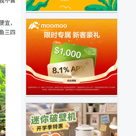
我不喜
便宜，
鱼三四