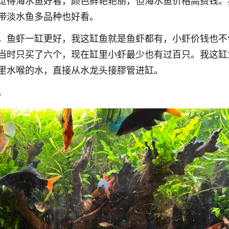
觉得海水鱼好看，颜色鲜艳艳丽，但海水鱼价格高费钱。
带淡水鱼多品种也好看。
，鱼虾一缸更好，我这缸鱼就是鱼虾都有，小虾价钱也不
当时只买了六个，现在缸里小虾最少也有过百只。我这缸
里水喉的水，直接从水龙头接膠管进缸。
。