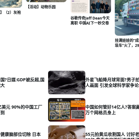
【活动】动物乐园
】（2）灰袍
谷歌传奇Jeff Dean今天
离职 中国AI下一秒交卷
挂满娃娃的“
圾车”火了，2
把车装扮得好
时没那么枯燥
国?日媒:GDP被反超,国
外星飞船降月球背面?男子
越大
人画面 引发全球科学家争论
亿美元 90%的中国工厂
中国如何管好14亿人?答案藏
不到
万个网格员身上
健康脑部位切除 日本
55元拍黄瓜收割国人 讨好