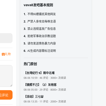
vava8发吧基本规则
1.
不得纠缠骚扰其他网友
2.
严禁人身攻击侮辱言语
3.
禁止违规滥发广告信息
4.
拒绝军事政治宗教话题
5.
请勿发送情色暴力内容
6.
AI生成内容需标注说明
礼物
热门原创
【台湾纪行 9】雨中北埔
08-06 10:59 · 46 评论 · 3000+ 次阅读
【镜照不己】（2）灰袍客
08-06 05:00 · 29 评论 · 8000+ 次阅读
后评论
【活动】三七🐷
08-06 13:35 · 11 评论 · 2000+ 次阅读