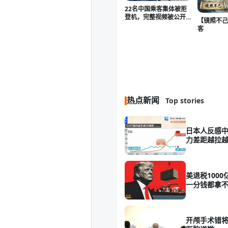
22名中国乘客集体被拒
登机，完整视频被公开
【镜照不己
——曼谷机场这一夜，
客
谁说了真话？
热点新闻
Top stories
日本人反感中
力差距越拉
美退税1000
一分钱都拿
开颅手术错将