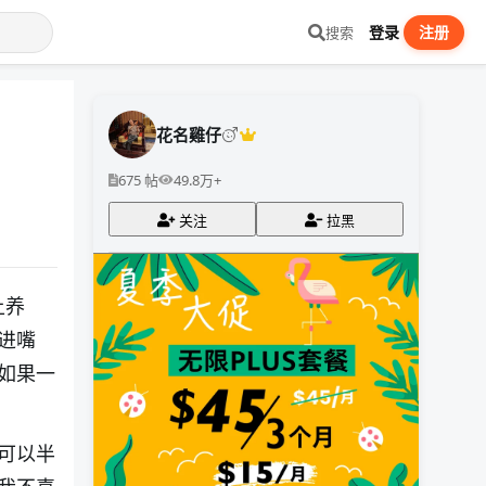
登录
注册
搜索
花名雞仔
675 帖
49.8万+
关注
拉黑
上养
进嘴
如果一
可以半