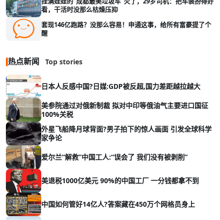
挂满娃娃的“成都最美垃圾车”火了，29岁司机：把车装扮得好
看，干活时没那么枯燥压抑
套现146亿跑路？没那么容易！申通这事，给所有富豪提了个
醒
热点新闻
Top stories
日本人反感中国?日媒:GDP被反超,国力差距越拉越大
美参院通过对俄新制裁 拟对中印等俄油气主要进口国征
100%关税
外星飞船降月球背面?男子拍下的惊人画面 引发全球科学
家争论
爱尔兰“解救”中国工人:“误会了 我们没有被剥削”
美退税1000亿美元 90%的中国工厂 一分钱都拿不到
中国如何管好14亿人?答案藏在450万个网格员身上