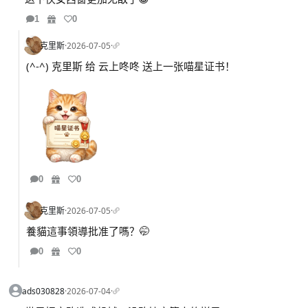
1
0
克里斯
·
2026-07-05
·
(^-^) 克里斯 给 云上咚咚 送上一张喵星证书！
0
0
克里斯
·
2026-07-05
·
養貓這事領導批准了嗎？🤭
0
0
ads030828
·
2026-07-04
·