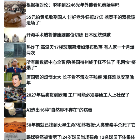
根据相对论：瞬移到2246光年外能看见秦始皇吗
55元拍黄瓜收割国人 讨好老外狂揽27亿 鼎泰丰的双标该
退场了!
开颅手术错将健康脑部位切除 日本医院道歉
热炸了!高温天17楼玻璃幕墙如瀑布坠落 有人家一个月爆
两次
所有新数据中心全暂停!美国得州终于扛不住了 电网快“挤
爆了”
唐国强的烦恼太大 长子看不清次子残疾 难怪难以安享晚
年
2027年后卖货到欧洲 工厂可能必须要给工人上社保了
AI造出16种“自然界不存在”的病毒
50年前就已找到火星生命?柏林教授:人类曾亲手杀死了它
踢球突然被雷劈了!24岁球员当场殒命 12名球员下体集体