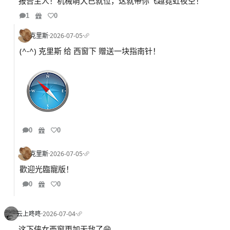
报告主人！机械萌犬已就位，这就带你飞越霓虹夜空！
1
0
克里斯
·
2026-07-05
·
(^-^) 克里斯 给 西窗下 赠送一块指南针！
0
0
克里斯
·
2026-07-05
·
歡迎光臨寵版！
0
0
云上咚咚
·
2026-07-04
·
这下侠女西窗更加无敌了😁