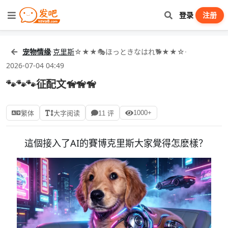
登录
注册
宠物情缘
·
克里斯
☆★★🎭ほっときなはれ🐕★★☆
·
2026-07-04 04:49
🐾🐾🐾征配文🦮🦮🦮
1000+
繁体
大字阅读
11 评
這個接入了AI的賽博克里斯大家覺得怎麽樣？