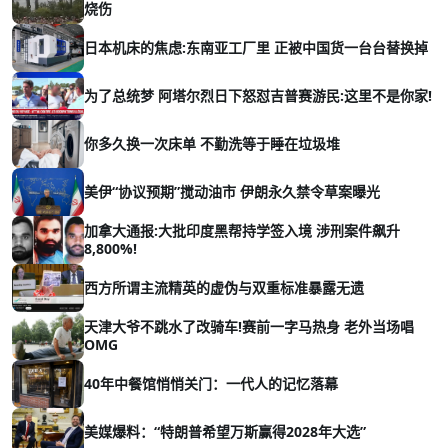
烧伤
日本机床的焦虑:东南亚工厂里 正被中国货一台台替换掉
为了总统梦 阿塔尔烈日下怒怼吉普赛游民:这里不是你家!
你多久换一次床单 不勤洗等于睡在垃圾堆
美伊“协议预期”搅动油市 伊朗永久禁令草案曝光
加拿大通报:大批印度黑帮持学签入境 涉刑案件飙升
8,800%!
西方所谓主流精英的虚伪与双重标准暴露无遗
天津大爷不跳水了改骑车!赛前一字马热身 老外当场唱
OMG
40年中餐馆悄悄关门：一代人的记忆落幕
美媒爆料：“特朗普希望万斯赢得2028年大选”