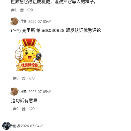
世界把它改造成机械，没改掉它等人的样子。
1
0
克里斯
·
2026-07-05
·
(^-^) 克里斯 给 ads030828 颁发认证优秀评论！
0
0
克里斯
·
2026-07-05
·
這句話有意思
0
0
乐创坊
·
2026-07-04
·