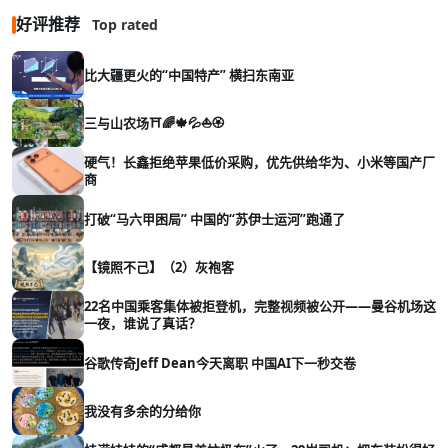
好评推荐
Top rated
比大疆更火的“中国特产” 横扫东南亚
三与山农场⛩️🌈🍁💦⛵🏵️
硬气！长鑫拒绝苹果低价采购，优先供给华为、小米等国产厂
商
打破“马六甲困局” 中国的“苏伊士运河”跑通了
【镜照不己】（2）灰袍客
22名中国乘客集体被拒登机，完整视频被公开——曼谷机场这
一夜，谁说了真话？
谷歌传奇Jeff Dean今天离职 中国AI下一秒交卷
我没有多余的分给你