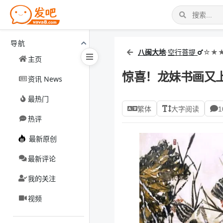
导航
八闽大地
·
空行菩提
☆★★
主页
惊喜！龙妹书画又上新
资讯 News
最热门
繁体
大字阅读
1
热评
最新原创
最新评论
我的关注
视频