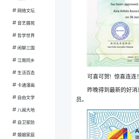
网络文坛
音艺摄苑
哲学世界
闲聊三国
江南同乡
生活百态
可喜可贺! 惊喜连连
卡通漫画
昨晚得到最新的好消息
自由文学
员。
八闽大地
自卫家防
婚姻家庭