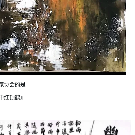
家协会的是
中红顶鹤』