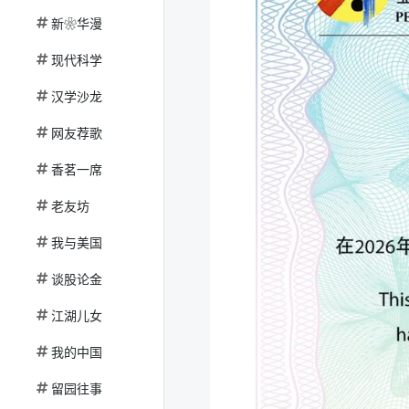
新❀华漫
现代科学
汉学沙龙
网友荐歌
香茗一席
老友坊
我与美国
谈股论金
江湖儿女
我的中国
留园往事