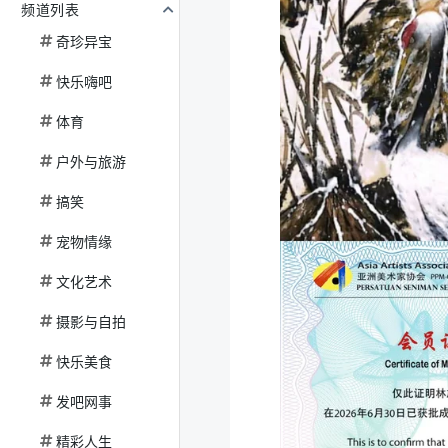
频道列表
奇珍异宝
快乐嗨吧
体育
户外与旅游
搞笑
宠物情缘
文化艺术
摄影与自拍
快乐美食
发吧网事
精彩人生