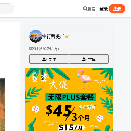
登录
注册
搜索
空行菩提
234 帖
74.1万+
关注
拉黑