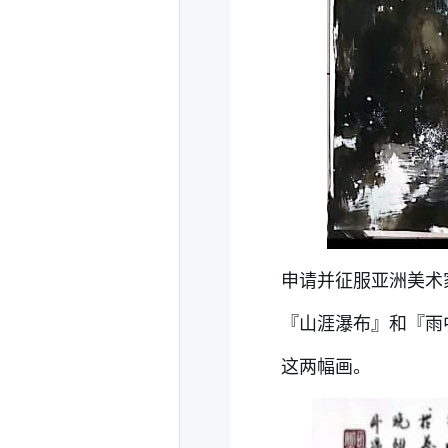
申请并征服亚洲美术
『山涯瀑布』和『雨
这两幅画。