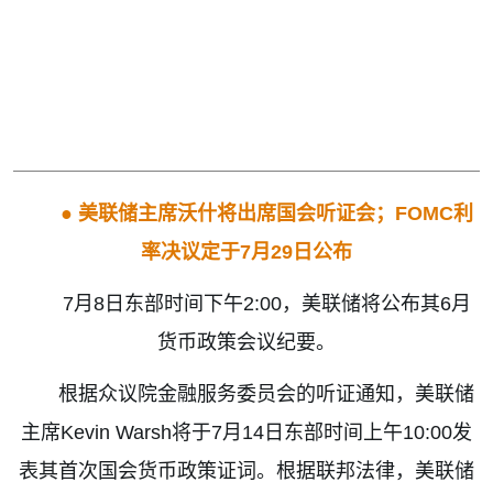
●
美联储主席沃什将出席国会听证会；
FOMC
利
率决议定于
7
月
29
日公布
7
月
8
日东部时间下午
2:00
，美联储将公布其
6
月
货币政策会议纪要。
根据众议院金融服务委员会的听证通知，美联储
主席
Kevin
Warsh
将于
7
月
14
日东部
时间上午
10:00
发
表其首次国会货币政策证词。根据联邦法律，美联储