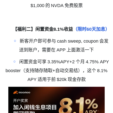
$1,000
的
NVDA
免费股票
【福利二】闲置资金
8.1%
收益
（限时
60
天加息）
￮
新客开户即可参与
cash sweep, coupon
会发
送到账户，需要在
APP
上面激活一下
￮
闲置资金可享
3.35%APY+2
个月
4.75% APY
booster
（支持随存随取
+
自动交易结），这个
8.1%
APY
适用于前
$20k
现金存款