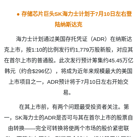
●
存储芯片巨头
SK
海力士计划于
7
月
10
日左右登
陆纳斯达克
海力士计划通过美国存托凭证（
ADR
）在纳斯达
克上市，按
1:10
的比例发行约
1,779
万股新股，对应其
在首尔上市的普通股。此次发行预计筹集约
45.45
万亿
韩元（约合
$296
亿），将成为近年来规模最大的美国
上市项目之一，
ADR
预计将于
7
月
10
日左
右开始交
易。
在其上市前，有两个问题最受投资者关注。第
一，
SK
海力士的
ADR
是否可与其在首尔上市的股票自
由转换
——
完全可转换将使两个市场的股价紧密联