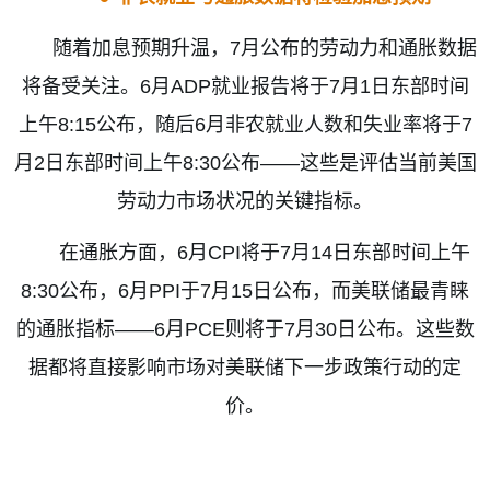
随着加息预期升温，
7
月公布的劳动力和通胀数据
将备受关注。
6
月
ADP
就业报告将于
7
月
1
日东部时间
上午
8:15
公布，随后
6
月非农就业人数和失业率将于
7
月
2
日东部时间上午
8:30
公布
——
这些是评估当前美国
劳动力市场状况的关键指标。
在通胀方面，
6
月
CPI
将于
7
月
14
日东部时间上午
8:30
公布，
6
月
PPI
于
7
月
15
日公布，而美联储最青睐
的通胀指标
——6
月
PCE
则将于
7
月
30
日公布。这些数
据都将直接影响市场对美联储下一步政策行动的定
价。