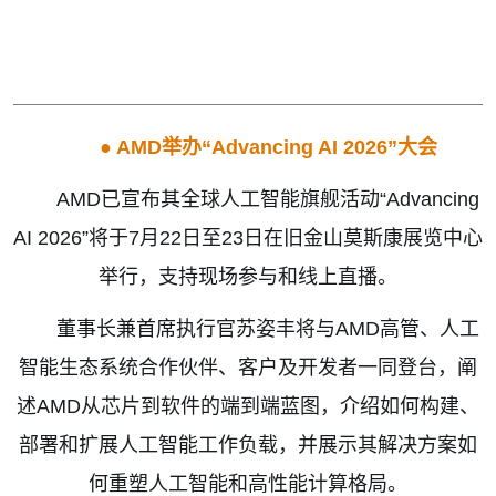
● AMD
举办
“Advancing AI 2026”
大会
AMD
已宣布其全球人工智能旗舰活动
“Advancing
AI 2026”
将于
7
月
22
日至
23
日在旧金山莫斯康展览中心
举行，支持现场参与和线上直播。
董事长兼首席执行官苏姿丰将与
AMD
高管、人工
智能生态系统合作伙伴、客户及开发者一同登台，阐
述
AMD
从芯片到软件的端到端蓝图，介绍如何构建、
部署和扩展人工智能工作负载，并展示其解决方案如
何重塑人工智能和高性能计算格局。