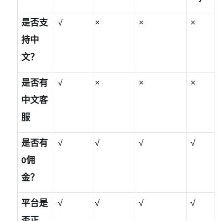
是否支
√
×
×
×
持中
文？
是否有
√
×
×
×
中文客
服
是否有
√
√
√
√
0
佣
金？
平台是
√
√
√
√
否正