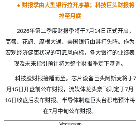
●
财报季由大型银行拉开序幕；科技巨头财报将
排至月底
2026
年第二季度财报季将于
7
月
14
日正式开启，
高盛、花旗、摩根大通、美国银行由其打头阵。作为
宏观经济健康状况的可靠风向标，各大银行的业绩表
现及未来指引预计将为整个财报季定下基调。
科技股财报接踵而至。芯片设备巨头阿斯麦将于
7
月
15
日开盘前公布财报，流媒体龙头奈飞则定于
7
月
16
日收盘后发布财报。半导体制造巨头台积电预计将
在
7
月中旬公布财报。
Advertisements