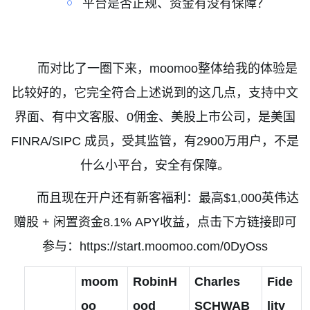
￮
平台是否正规、资金有没有保障？
而对比了一圈下来，
moomoo
整体给我的体验是
比较好的，它完全符合上述说到的这几点，支持中文
界面、有中文客服、
0
佣金、美股上市公司，是美国
FINRA/SIPC
成员，受其监管，有
2900
万用户，不是
什么小平台，安全有保障。
而且现在开户还有新客福利：最高
$1,000
英伟达
赠股
+
闲置资金
8.1% APY
收益，点击下方链接即可
参与：
https://start.moomoo.com/0DyOss
moom
RobinH
Charles
Fide
oo
ood
SCHWAB
lity