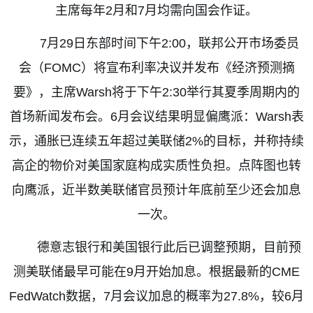
主席每年
2
月和
7
月均需向国会作证。
7
月
29
日东部时间下午
2:00
，联邦公开市场委员
会（
FOMC
）将宣布利率决议并发布《经济预测摘
要》，主席
Warsh
将于下午
2:30
举行其夏季周期内的
首场新闻发布会。
6
月会议结果明显偏鹰派：
Warsh
表
示，通胀已连续五年超过美联储
2%
的目标，并称持续
高企的物价对美国家庭构成实质性负担。点阵图也转
向鹰派，近半数美联储官员预计年底前至少还会加息
一次。
德意志银行和美国银行此后已调整预期，目前预
测美联储最早可能在
9
月开始加息。根据最新的
CME
FedWatch
数据，
7
月会议加息的概率为
27.8%
，较
6
月