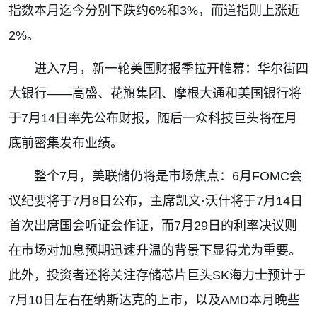
指数本月迄今分别下跌约
6%
和
3%
，而道指则上涨近
2%
。
进入
7
月，新一轮美国财报季拉开帷幕：华尔街四
大银行
——
高盛、花旗集团、摩根大通和美国银行将
于
7
月
14
日率先公布财报，随后一众科技巨头将在月
底前密集发布业绩。
整个
7
月，美联储仍将是市场焦点：
6
月
FOMC
会
议纪要将于
7
月
8
日公布，主席凯文
·
沃什将于
7
月
14
日
首次出席国会听证会作证，而
7
月
29
日的利率决议则
在市场对加息预期迅速升温的背景下显得尤为重要。
此外，投资者还将关注存储芯片巨头
SK
海力士预计于
7
月
10
日左右在纳斯达克的上市，以及
AMD
本月晚些