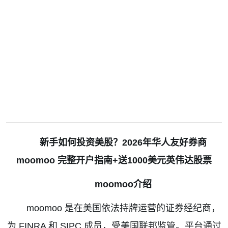
新手如何投资美股？
2026
年华人友好券商
moomoo
完整开户指南
+
送
1000
美元英伟达股票
moomoo
介绍
moomoo
是在美国依法持牌运营的证券经纪商，
为
FINRA
和
SIPC
成员，受美国联邦监管。平台通过