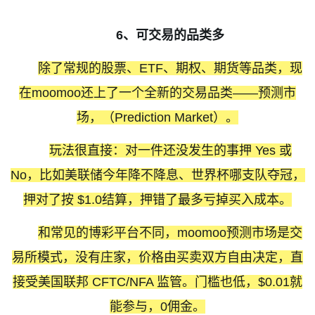
6
、可交易的品类多
除了常规的股票、
ETF
、期权、期货等品类，现
在
moomoo
还上了一个全新的交
易品类
——
预测市
场，（
Prediction Market
）。
玩法很直接：对一件还没发生的事押
Yes
或
No
，比如美联储今年降不降息、世界杯哪支队夺冠，
押对了按
$1.0
结算，押错了最多亏掉买入成本。
和常见的博彩平台不同，
moomoo
预测市场是交
易所模式，没有庄家，价格由买卖双方自由决定，直
接受美国联邦
CFTC/NFA
监管。门槛也低，
$0.01
就
能参与，
0
佣金。