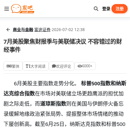
登录
注册
商业与金融
·
富途证券
·
2026-07-02 12:38
7月美股聚焦财报季与美联储决议 不容错过的财
经事件
6000+
繁体
大字阅读
欢迎评论
6
月美股主要指数走势分化。
标普
500
指数和纳斯
达克综合指数
在市场对美联储立场更趋鹰派的担忧加
剧之际走低，而
道琼斯指数
则在美国与伊朗停火备忘
录缓解地缘政治紧张局势、提振整体市场情绪的推动
下屡创新高。截至
6
月
25
日，纳斯达克指数和标普
500