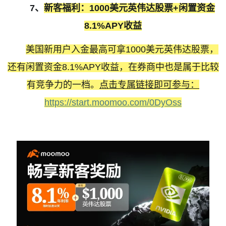
7
、
新客福利：
1000
美元英伟达股票
+
闲置资金
8.1%APY
收益
美国新用户入金最高可拿
1000
美元英伟达股票，
还有闲置资金
8.1%APY
收益，在券商中也是属于比较
有竞争力的一档。
点击专属链接即可参与：
https://start.moomoo.com/0DyOss