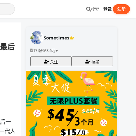
登录
注册
搜索
Sometimes
笛最后
17 帖
3.6万+
关注
拉黑
最后一
一代人