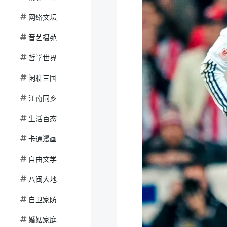
网络文坛
音艺摄苑
哲学世界
闲聊三国
江南同乡
生活百态
卡通漫画
自由文学
八闽大地
自卫家防
婚姻家庭