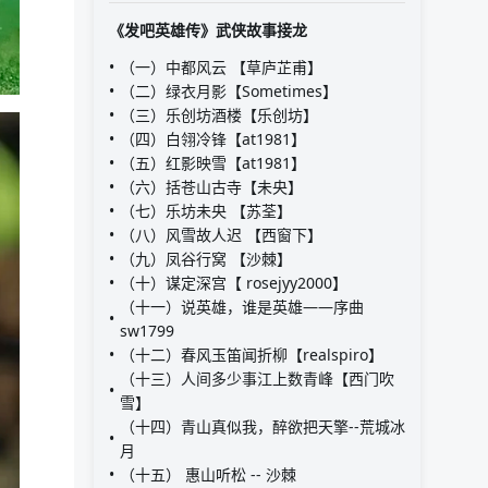
《发吧英雄传》武侠故事接龙
（一）中都风云 【草庐芷甫】
（二）绿衣月影【Sometimes】
（三）乐创坊酒楼【乐创坊】
（四）白翎冷锋【at1981】
（五）红影映雪【at1981】
（六）括苍山古寺【未央】
（七）乐坊未央 【苏荃】
（八）风雪故人迟 【西窗下】
（九）凤谷行窝 【沙棘】
（十）谋定深宫【 rosejyy2000】
（十一）说英雄，谁是英雄——序曲
sw1799
（十二）春风玉笛闻折柳【realspiro】
（十三）人间多少事江上数青峰【西门吹
雪】
（十四）青山真似我，醉欲把天擎--荒城冰
月
（十五） 惠山听松 -- 沙棘