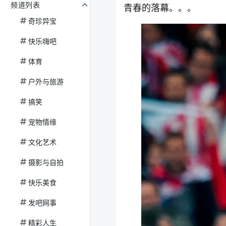
频道列表
青春的落幕。。。
奇珍异宝
快乐嗨吧
体育
户外与旅游
搞笑
宠物情缘
文化艺术
摄影与自拍
快乐美食
发吧网事
精彩人生