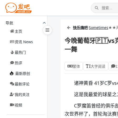
导航
快乐嗨吧
·
Sometimes
★★
主页
今晚葡萄牙🇵🇹v
资讯 News
一舞
最热门
热评
繁体
大字阅读
1
最新原创
诸神黄昏 41岁C罗
最新评论
这是我最爱的球星之
我的关注
视频
C罗魔笛曾经的俱乐
次世界杯了，首轮淘汰赛