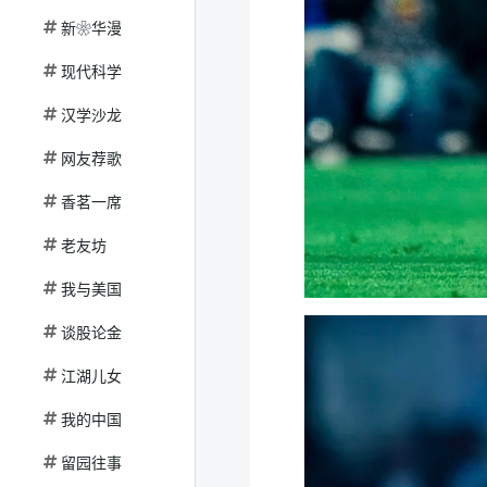
新❀华漫
现代科学
汉学沙龙
网友荐歌
香茗一席
老友坊
我与美国
谈股论金
江湖儿女
我的中国
留园往事