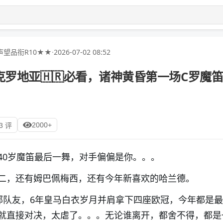
声望品衔R10★★
·
2026-07-02 08:52
s克罗地亚🇭🇷必看，诸神黄昏第一场C罗魔
2000+
3 评
vs40岁魔笛最后一舞，对手偏偏是你。。。
二，还有姆巴佩梅西，还有今年新喜欢的哈兰德。
部队友，6年皇马白衣岁月并肩拿下四座欧冠，今年都是
就直接对决，太虐了。。。无论谁离开，都舍不得，都是