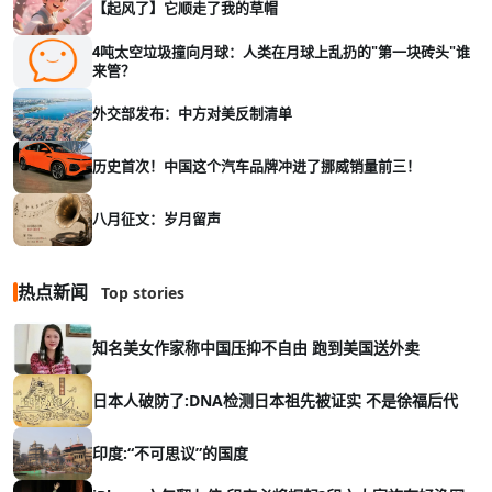
【起风了】它顺走了我的草帽
4吨太空垃圾撞向月球：人类在月球上乱扔的"第一块砖头"谁
来管？
外交部发布：中方对美反制清单
历史首次！中国这个汽车品牌冲进了挪威销量前三！
八月征文：岁月留声
热点新闻
Top stories
知名美女作家称中国压抑不自由 跑到美国送外卖
日本人破防了:DNA检测日本祖先被证实 不是徐福后代
印度:“不可思议”的国度