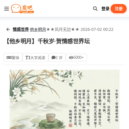
登录
注册
情感世界
·
他乡明月
★★风月无边★★
·
2026-07-02 00:22
【他乡明月】千秋岁·贺情感世界坛
5000+
繁体
大字阅读
2 评