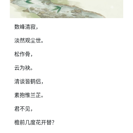
数峰清寂，
淡然观尘世。
松作骨，
云为袂。
清谈皆鹤侣，
素抱惟兰芷。
君不见，
檐前几度花开替？