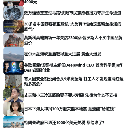
4000元
数万蟾蜍宝宝过马路!沈阳市民志愿者接力守护生命通道
20多名中国游客被拒登机“大反转”!谁给这些粉丝撒泼的
底气?
莫斯科高端商场一年关店2300家:俄罗斯人不买中国品牌
溢价
霍尔木兹海峡重启取得重大进展 黄金大爆发
谷歌巨震!诺奖得主卸任DeepMind CEO 首席科学家Jeff
Dean离职创业
有人因安全锁没闭合从9米高坠落 打工人才发现这网红运
动多高危?
丈夫和小三冷冻胚胎妻子要求销毁 法律为什么不支持
日本下海女神捐300万赈灾熊本地震 竟遭酸“给脏钱”
特朗普政府已退还1000亿美元关税 都给谁了?