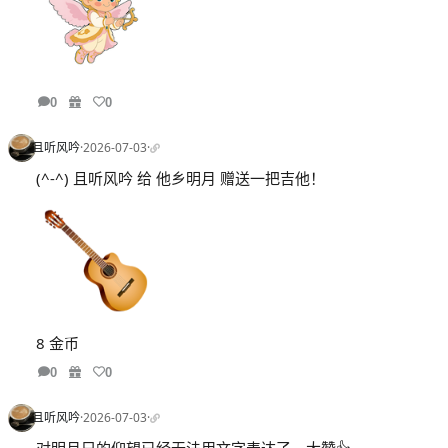
0
0
且听风吟
·
2026-07-03
·
(^-^) 且听风吟 给 他乡明月 赠送一把吉他！
8 金币
0
0
且听风吟
·
2026-07-03
·
对明月兄的仰望已经无法用文字表达了。大赞👍