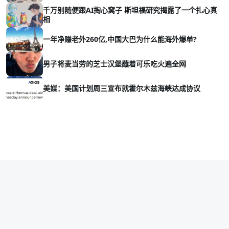
千万别随便跟AI掏心窝子 斯坦福研究揭露了一个扎心真
相
一年净赚老外260亿,中国大巴为什么能海外爆单?
男子将麦当劳的芝士汉堡蘸着可乐吃火遍全网
美媒：美国计划周三宣布就霍尔木兹海峡达成协议