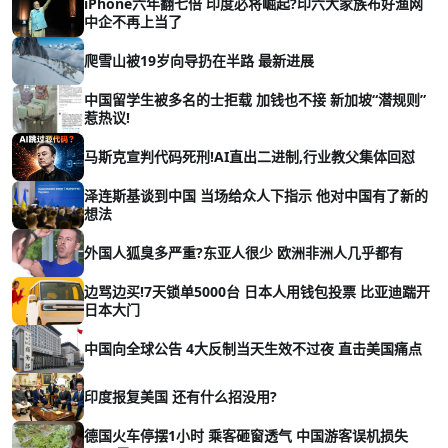
iPhone六年翻七倍 印度必将崛起?印六大家族布好渔网
中企不再上当了
爬雪山被19岁向导扔在半路 最新进展
中国留学生被多名的士拒载 加钱也不接 新加坡“潜规则”
惹热议!
马斯克宣判代码死刑!AI直出二进制,行业教父集体回怼
泽连斯基谈到中国 当场给众人下指示 他对中国有了新的
想法
外国人狐臭多严重?东亚人很少 欧洲非洲人几乎都有
边骂边买!7天锁单5000台 日本人用钱包投票 比亚迪踹开
日本大门
中国向全球公告 4大反制当天生效不过夜 直击美国痛点
印度报复美国 还有什么招没用?
德国火车停摆1小时 乘客砸窗透气 中国游客误机损失