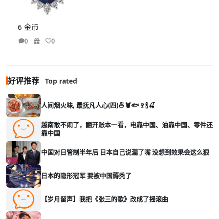
6 金币
0
0
好评推荐
Top rated
人间烟火味, 最抚凡人心(四)🍜🦞🐟🍷🍾🍒
越南敢不闹了，翻开账本一看，电靠中国、油靠中国、零件还
靠中国
中国对日管制半年后 日本自己说漏了嘴 没想到效果会这么狠
日本的隐形冠军 要被中国薅秃了
【岁月留声】我把《张三的歌》改成了摇滚曲