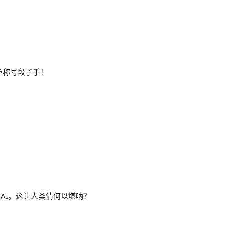
 授予称号段子手！
AI。这让人类情何以堪呐？