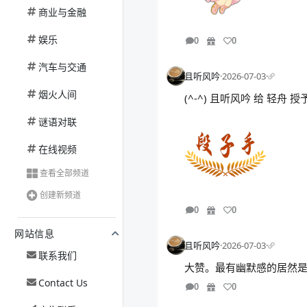
商业与金融
娱乐
0
0
汽车与交通
且听风吟
·
2026-07-03
·
烟火人间
(^-^) 且听风吟 给 轻舟
谜语对联
在线视频
查看全部频道
创建新频道
0
0
网站信息
且听风吟
·
2026-07-03
·
联系我们
大赞。最有幽默感的居然是
Contact Us
0
0