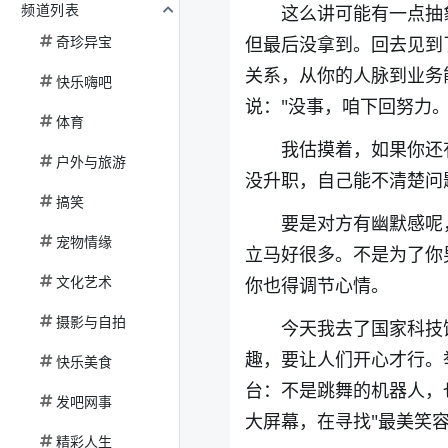
频道列表
这么讲可能有一点抽
奇珍异宝
但最后没拿到。回去见到
关系，从你的人脉到业务
快乐嗨吧
说："没事，咱下回努力。
体育
我估摸着，如果你还
户外与旅游
没升职，自己能不清楚问
搞笑
要是对方有幽默感呢
宠物情缘
立马好很多。不是为了你
文化艺术
你也得调节心情。
摄影与自拍
今天我去了国家科技
趣，要让人们开心才行。
快乐美食
台：不是跳舞的机器人，
发吧网事
大屏幕，在寻找"最美笑容
精彩人生