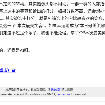
不定向的转动。其实摄像头都不用动，一群一群的人都抢
幕上选中的笑容和给出的打分。如果分数不高，还会想办
……其实被选中打分，就是AI筛选出的它比较喜欢的笑容
会选一个"本次最美笑容"。如果幸运地成为"本日最美笑容
明知这不过是个乐子，我也不能免俗。拿了个"本次最美笑
的，还得是AI呀。
点击）🌸
用户原创内容分享，若违规侵权，请
联系我们
核实删除
generated content. For violations or DMCA,
contact us
for removal