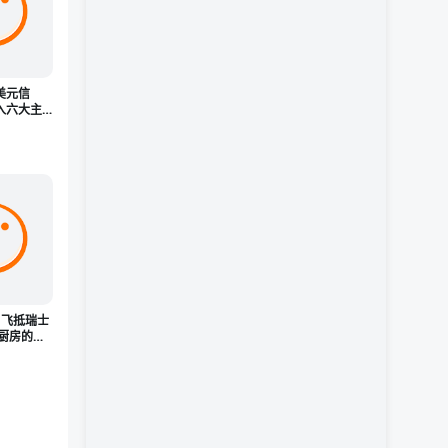
美元信
入六大主
.3万亿
：飞抵瑞士
有厨房的公
在理工学院
友