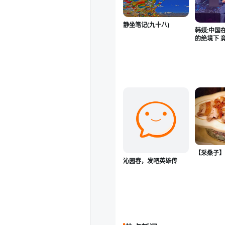
静坐笔记(九十八)
韩媒:中国
的绝境下 
术上反超
【采桑子
沁园春，发吧英雄传