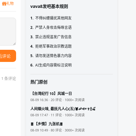
礼物
vava8发吧基本规则
1.
不得纠缠骚扰其他网友
2.
严禁人身攻击侮辱言语
3.
禁止违规滥发广告信息
4.
拒绝军事政治宗教话题
5.
请勿发送情色暴力内容
后评论
6.
AI生成内容需标注说明
 1 条评论
热门原创
【台湾纪行 10】风城一日
08-09 16:36 · 20 评论 · 1000+ 次阅读
人间烟火味, 最抚凡人心(五)🦞🦐🐟🍷🍾🍒
08-09 17:47 · 11 评论 · 1000+ 次阅读
🧧【乡情】九张机🧧
08-09 10:49 · 80 评论 · 3000+ 次阅读