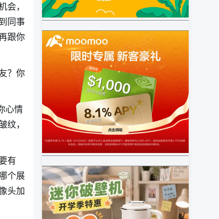
机会，
到同事
再跟你
友？你
你心情
皱纹，
要有
哪个展
像头加