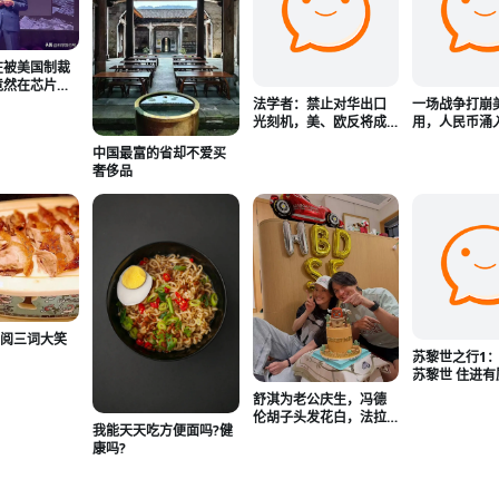
在被美国制裁
竟然在芯片技
韩国
法学者：禁止对华出口
一场战争打崩
光刻机，美、欧反将成
用，人民币涌
最大输家
权国，熊猫债1
中国最富的省却不爱买
奢侈品
】阅三词大笑
苏黎世之行1
苏黎世 住进
寓酒店 老公
舒淇为老公庆生，冯德
遇到不少老朋
伦胡子头发花白，法拉
我能天天吃方便面吗?健
利老了还是法拉利
康吗?