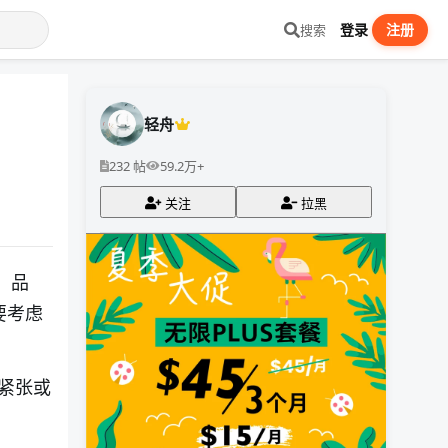
登录
注册
搜索
轻舟
232 帖
59.2万+
关注
拉黑
、品
要考虑
紧张或