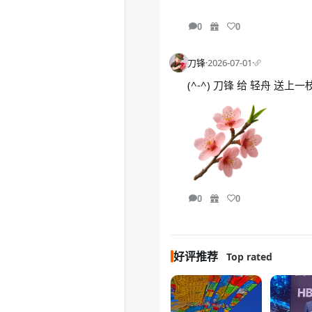
0
0
刀锋
·
2026-07-01
·
(^-^) 刀锋 给 轻舟 送
0
0
好评推荐
Top rated