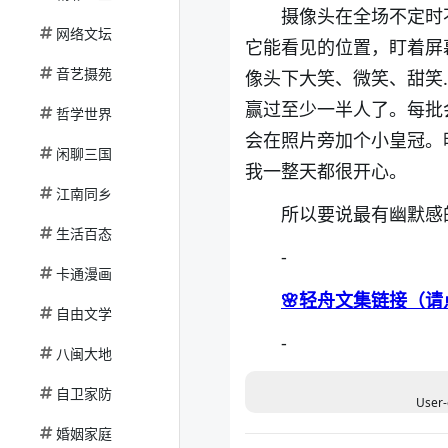
摄像头在全场不定时
网络文坛
它能看见的位置，盯着屏
音艺摄苑
像头下大笑、微笑、甜笑
赢过至少一半人了。每批
哲学世界
会在照片旁加个小皇冠。
闲聊三国
我一整天都很开心。
江南同乡
所以要说最有幽默感
生活百态
-
卡通漫画
🌸轻舟文集链接（请
自由文学
-
八闽大地
自卫家防
User-
婚姻家庭