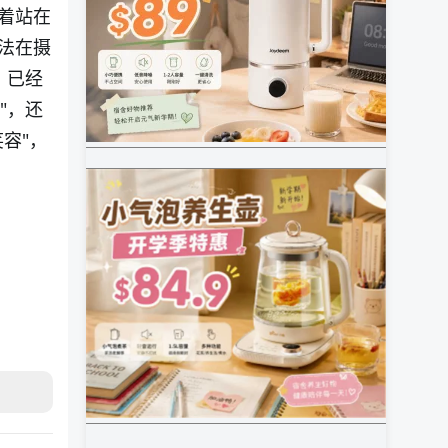
着站在
法在摄
，已经
"，还
容"，