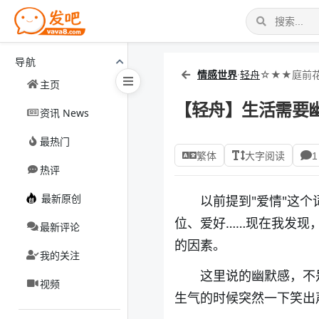
导航
情感世界
·
轻舟
☆★★庭前
主页
【轻舟】生活需要
资讯 News
最热门
繁体
大字阅读
1
热评
最新原创
以前提到"爱情"这
位、爱好……现在我发现
最新评论
的因素。
我的关注
这里说的幽默感，不
视频
生气的时候突然一下笑出