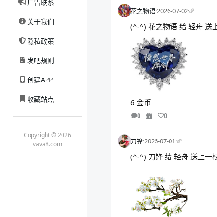
广告联系
花之物语
·
2026-07-02
·
关于我们
(^-^) 花之物语 给 轻舟
隐私政策
发吧规则
创建APP
收藏站点
6 金币
0
0
Copyright © 2026
刀锋
·
2026-07-01
·
vava8.com
(^-^) 刀锋 给 轻舟 送上