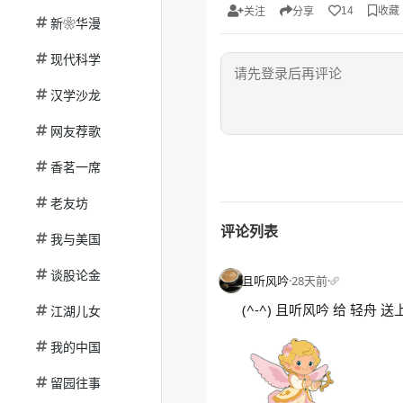
收藏
14
关注
分享
新❀华漫
现代科学
汉学沙龙
网友荐歌
香茗一席
老友坊
评论列表
我与美国
谈股论金
且听风吟
·
28天前
·
(^-^) 且听风吟 给 轻舟
江湖儿女
我的中国
留园往事