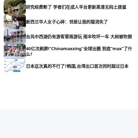
研究经费断了 学者们在成人平台更新高清无码土拨鼠
新西兰华人女子心碎：邻居让我的猫消失了
台风中西湖仍有游客冒雨游玩 雨伞吹坏一车 大树被吹倒
40亿次刷屏!“Chinamaxxing”全球出圈 到底“max”了什
么?
日本这次真的不行了?韩国,台湾出口首次同时超过日本