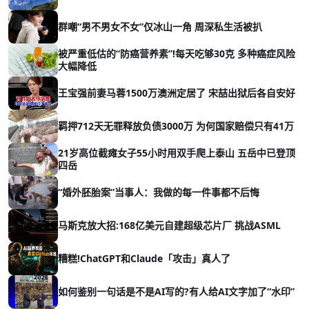
群嘲“男不男女不女”仅冰山一角 周深私生活被扒
被严重低估的“防癌营养素”!每天吃够30克 多种癌症风险
大幅降低
王宝强前妻马蓉1500万澳洲定居了 宋喆出狱后各自安好
羁押712天无罪释放负债3000万 为何国家赔偿只有41万
21岁高位截瘫女子55小时用双手爬上泰山 五岳中已登顶
四岳
“婚外胚胎案”当事人：我做的每一件事都不后悔
马斯克放大招:168亿美元自建超级芯片厂 挑战ASML
糟糕!ChatGPT和Claude「攻击」真人了
如何鉴别一句话是不是AI写的?有人给AI文字加了“水印”