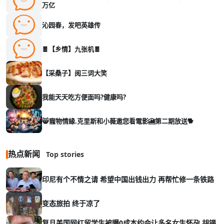
万亿
沁园春，发吧英雄传
🧧【乡情】九张机🧧
【采桑子】阅三词大笑
我能天天吃方便面吗?健康吗?
😸寵物情緣.克里斯和小薇邀您看電影🎦第二期放送🐕
热点新闻
Top stories
印尼有个不情之请 希望中国出钱出力 再帮忙修一条铁路
变态旅拍 终于凉了
复旦美国网红留学生被曝0成本约会让多名女生怀孕 胡锡