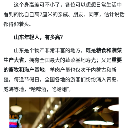
这个身高差可不小了，各位可以想想日常生活中
看到的比自己高7厘米的亲戚、朋友、同事，估计说话
都得仰着头。
山东年轻人，有多高？
山东是个
物产非常丰富
的地方，既是
粮食和蔬菜
生产大省
，拥有全国最大的蔬菜基地寿光；又是
重要
的畜牧和海产基地
，羊肉产量也仅次于内蒙古和新
疆。每逢节假日，全国各地的游客们纷纷涌入青岛、
威海等地，“哈啤酒，吃蛤蜊”。