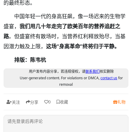
的最终形态。
中国年轻一代的身高狂飙，像一场迟来的生物学
盛宴，
我们用几十年走完了欧美百年的营养追赶之
路
。但盛宴终有散场时，当营养红利释放殆尽，当基
因潜力触及上限，
这场“身高革命”终将归于平静。
排版：陈韦杭
用户发布内容分享，若违规侵权，请
联系我们
核实删除
User-generated content. For violations or DMCA,
contact us
for
removal
收藏
礼物
0
关注
分享