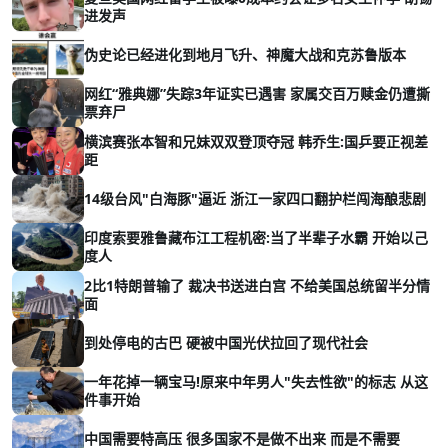
进发声
伪史论已经进化到地月飞升、神魔大战和克苏鲁版本
网红“雅典娜”失踪3年证实已遇害 家属交百万赎金仍遭撕
票弃尸
横滨赛张本智和兄妹双双登顶夺冠 韩乔生:国乒要正视差
距
14级台风"白海豚"逼近 浙江一家四口翻护栏闯海酿悲剧
印度索要雅鲁藏布江工程机密:当了半辈子水霸 开始以己
度人
2比1特朗普输了 裁决书送进白宫 不给美国总统留半分情
面
到处停电的古巴 硬被中国光伏拉回了现代社会
一年花掉一辆宝马!原来中年男人"失去性欲"的标志 从这
件事开始
中国需要特高压 很多国家不是做不出来 而是不需要