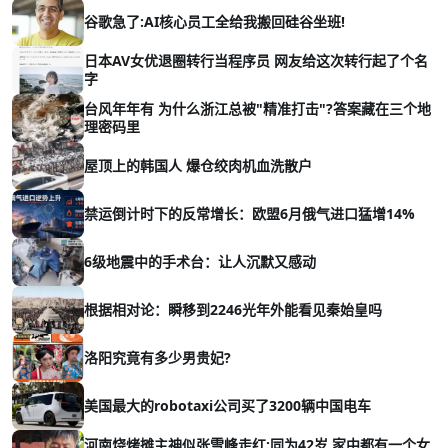
谷歌急了:AI核心员工全给我搬回硅谷坐班!
日本AV女优退圈转行当程序员 网友给这次转行起了个名
字
台风年年有 为什么浙江总被"精准打击"?答案藏在三个地
理密码里
屋顶上的韩国人 爆仓绞肉机血洗散户
禁运倒计时下的反常增长：欧盟6月俄气进口猛增14%
6级地震中的手术台：让人沉默又感动
根据相对论：瞬移到2246光年外能看见秦始皇吗
洛阳究竟有多少男贵妃?
美国最大的robotaxi公司买了3200辆中国电车
河南烧烤摊主神似张雪峰走红:同为42岁 家中都有一个女