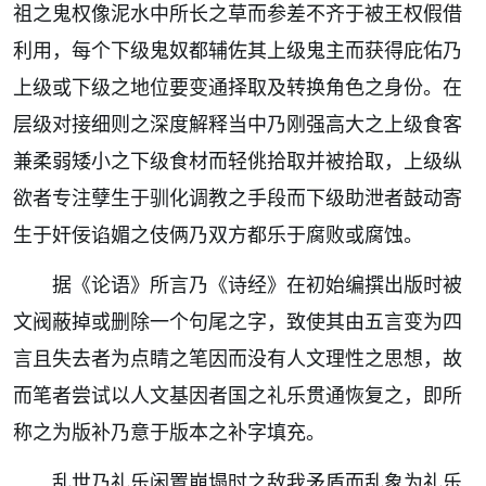
祖之鬼权像泥水中所长之草而参差不齐于被王权假借
利用，每个下级鬼奴都辅佐其上级鬼主而获得庇佑乃
上级或下级之地位要变通择取及转换角色之身份。在
层级对接细则之深度解释当中乃刚强高大之上级食客
兼柔弱矮小之下级食材而轻佻拾取并被拾取，上级纵
欲者专注孽生于驯化调教之手段而下级助泄者鼓动寄
生于奸佞谄媚之伎俩乃双方都乐于腐败或腐蚀。
据《论语》所言乃《诗经》在初始编撰出版时被
文阀蔽掉或删除一个句尾之字，致使其由五言变为四
言且失去者为点睛之笔因而没有人文理性之思想，故
而笔者尝试以人文基因者国之礼乐贯通恢复之，即所
称之为版补乃意于版本之补字填充。
乱世乃礼乐闲置崩塌时之敌我矛盾而乱象为礼乐