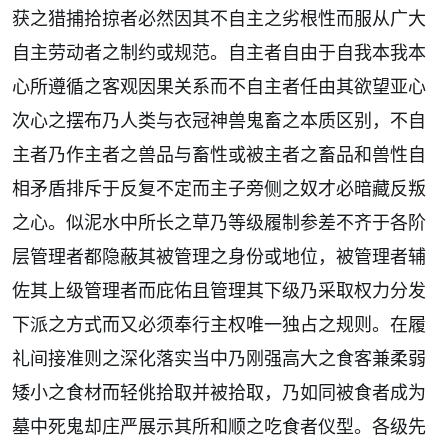
获之猎捕拾掠者必然因其不自主之劣根性而服从广大
自主劳动者之制约或规范。自主者自由于自我本我本
心所遵循之客观因果关系而不自主者任由其欲望亚心
次心之摆布乃人类与衣冠神兽鬼畜之本质区别，不自
主者乃作主者之兽品与畜性或被主者之畜品和兽性自
相矛盾排斥于反复不定而主子旁侧之奴才必暗藏反叛
之心。似泥水中所长之草乃等级履制参差不齐于各阶
层管理者都隐蔽其被管理之身份或地位，被管理者辅
佐其上级管理者而庇佑且管理其下级乃采取权力分发
下派之方式而又必须奉行主权唯一独占之规则。在履
礼间接准则之深化落实当中乃刚强高大之食客兼柔弱
矮小之食材而轻佻拾取并被拾取，乃如同被食者成为
墓中死鬼却庄严展示其所和顺之吃食者仪型。各级先