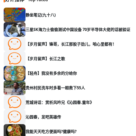
静坐笔记(九十八)
三星SK海力士偷偷测试中国设备 70岁半导体大佬的话被验证
【岁月留声】锋哥，长江那股子劲儿，咱心里都有！
【岁月留声】长江之歌
【轻舟】我没有多余的分给你
贵州村民洗车时多看一眼救下55人
荒城诗话：赏析风吟兄《沁园春.童年》
沁园春，发吧英雄传
我能天天吃方便面吗?健康吗?