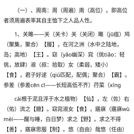
（一）、周南：周（周遍）南（高位）。即高位
者须周遍表率其自主恤下之人品人性。
1、关雎——关（关卡）关（关闭）雎（jū疽）鸠
（聚集，聚合）【履】，在河之洲（水中之陆地，
岛；高地）【王】。窈（yǎo幽深）窕（佻tiǎo：轻
佻，放肆）淑（叔：拾取）女（柔弱，矮小）
【食】，君子好逑（qiú匹配，配偶；聚合）【霸】。
参差（参差cēn cī——长短高低不齐）荇菜（xìng
cài根于泥且浮于水之植物）【仙】，左（佐）右
（佑）流之【臆】。窈窕淑女【食】，寤寐（寤寐wù
mèi——醒与睡，白日梦）求之【野】。求之不得
【善】，寤寐思服【制】。悠（自由）哉悠（任由）