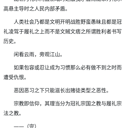
高悬主导时之人民内部矛盾。
人类社会乃都是文明开明战胜野蛮愚昧且都是冠
礼凌驾于履礼之上而不是文贼文痞之所谓胜利者书写
历史。
闲看云雨，旁观江山。
如果包容或忍让成为习惯那么必有做不到之时而
遭受仇恨。
恶因恶习之下只能滋长出赌徒类型之恶性。
宗教即信仰，其理当分为冠礼宗国之教与履礼宗
法之教。
——（完）