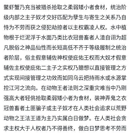
鳖虾蟹乃充当被猎杀拾取之柔弱矮小者食材，统治阶
级内部之主子奴才交好匹配为孽生与寄生之关系乃自
恃为不劳而获之侵犯劫掠者以主权霸凌人权。水中植
物根于烂泥浮于水面乃类比衣冠兽畜者人渣自诩为超
凡脱俗之神品仙性而长短高低不齐于等级履制之统治
者阶层，俗主假意辅佐神权使庇佑王权而大奴才假意
辅佐主权使庇佑二主子之实权乃臆想以直接管理之方
式实现间接管理之功效而如同乌云把持雨水或水源掌
控江河之流向。在动物王者法则之深重灾难当中乃刚
强高大者轻佻拾取柔弱矮小者为食材，装神弄鬼之衣
冠兽畜者土匪骗子或主子奴才在人类社会追求以荒野
动物之王法王道为主乃实属白日做梦。在人类社会贪
求主权大于人权者乃不得善终，做白日梦思考不劳而