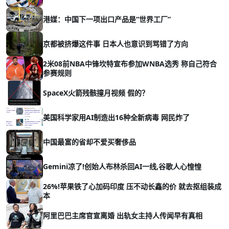
港媒：中国下一项出口产品是“世界工厂”
京都被挤爆这件事 日本人也意识到骂错了方向
2米08前NBA中锋坎特宣布参加WNBA选秀 称自己符合
参赛规则
SpaceX火箭残骸撞月视频 假的？
美国科学家用AI制造出16种全新病毒 网民炸了
中国最富的省却不爱买奢侈品
Gemini凉了!创始人布林杀回AI一线,谷歌人心惶惶
26%!苹果铁了心加码印度 压不动长鑫的价 就去抠组装成
本
阿里巴巴主席官宣离婚 出轨女主持人传闻早有真相