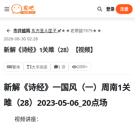
登录
注册
市井蛙鸣
·
东方圣人匡子
★★老寒腿7979★★
·
2026-06-30 02:26
新解《诗经》1关雎（28）【视频】
1000+
繁体
大字阅读
1 评
新解《诗经》一国风（一）周南1关
雎（28）2023-05-06_20点场
视频讲座：