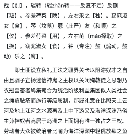
哉【别】，辗转（辗zhǎn转——反复不定）反侧
【叛】。参差荇菜【隐】，左右采之【独】。窈窕淑
女【食】，琴（坟墓）瑟（庄严）友（和顺）之
【仪】。参差荇菜【用】，左右芼（mào择取）之
【换】。窈窕淑女【食】，钟（专注）鼓（煽动，鼓
动）乐之【腐】。
即土匪设立私礼王法之疆界关卡以阻滞奴才之自
由且骗子宣扬迷信神鬼之主权以关闭殉教徒之思想乃
衣冠兽畜者鸠集苟合为统治阶级利益集团似人类社会
之痈疽脓疮而施行等级履制，那履礼意在比照天上云
河及地上江河之水源再及上中下游又及海洋深渊乃俗
主兼神奴者高居于岛洲之上而拥有唯一独占之王权。
劳动者大众被统治者比喻为海洋深渊中轻佻放肆之鱼