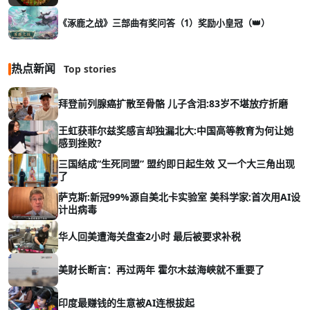
《涿鹿之战》三部曲有奖问答（1）奖励小皇冠（👑）
热点新闻
Top stories
拜登前列腺癌扩散至骨骼 儿子含泪:83岁不堪放疗折磨
王虹获菲尔兹奖感言却独漏北大:中国高等教育为何让她
感到挫败?
三国结成“生死同盟” 盟约即日起生效 又一个大三角出现
了
萨克斯:新冠99%源自美北卡实验室 美科学家:首次用AI设
计出病毒
华人回美遭海关盘查2小时 最后被要求补税
美财长断言：再过两年 霍尔木兹海峡就不重要了
印度最赚钱的生意被AI连根拔起