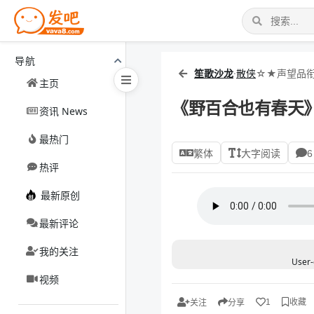
导航
笙歌沙龙
·
散侠
☆★声望品衔
主页
《野百合也有春天
资讯 News
最热门
繁体
大字阅读
6
热评
最新原创
最新评论
我的关注
User-
视频
收藏
1
关注
分享