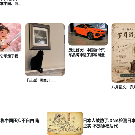
电靠中国、油
零件还靠中国
历史首次！中国这个汽
车品牌冲进了挪威销量
】它顺走了我
前三！
【活动】黑崽儿……
八月征文：岁
称中国压抑不自由 跑
日本人破防了:DNA检测日
卖
证实 不是徐福后代