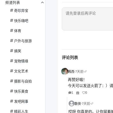
频道列表
奇珍异宝
快乐嗨吧
体育
户外与旅游
搞笑
评论列表
宠物情缘
文化艺术
茜西
·
7天前
·
再赞好唱！
摄影与自拍
今天可以发送火箭了：）请
快乐美食
1
0
发吧网事
散侠
·
7天前
·
精彩人生
哎呀 你真是的。让你留着