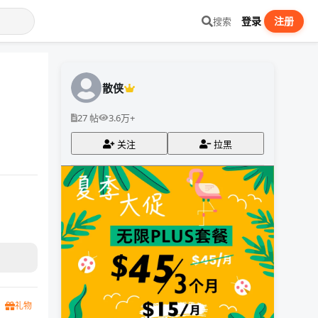
登录
注册
搜索
散侠
27 帖
3.6万+
关注
拉黑
礼物