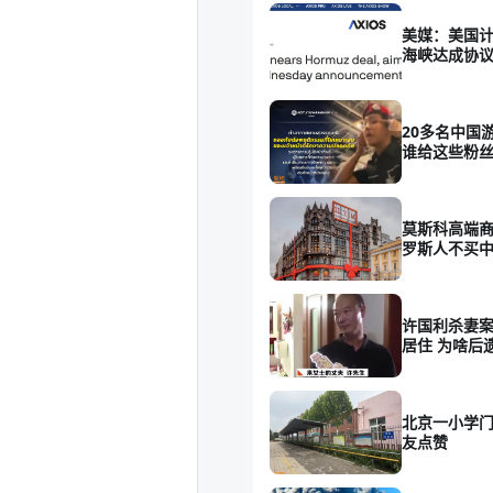
美媒：美国
海峡达成协
20多名中国
谁给这些粉丝
莫斯科高端商
罗斯人不买
许国利杀妻案
居住 为啥后
北京一小学门
友点赞