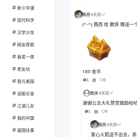
新❀华漫
茜西
·
8天前
·
现代科学
(^-^) 茜西 给 散侠 赠送
汉学沙龙
网友荐歌
香茗一席
老友坊
180 金币
1
0
我与美国
散侠
·
8天前
·
谈股论金
谢谢公主大礼赞赏鼓励哈哈
江湖儿女
1
0
我的中国
茜西
·
8天前
·
留园往事
爱心火箭送不出去，系