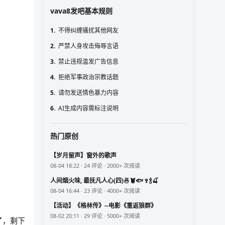
vava8发吧基本规则
1.
不得纠缠骚扰其他网友
2.
严禁人身攻击侮辱言语
3.
禁止违规滥发广告信息
4.
拒绝军事政治宗教话题
5.
请勿发送情色暴力内容
6.
AI生成内容需标注说明
热门原创
【岁月留声】窗外的歌声
08-04 18:22 · 24 评论 · 2000+ 次阅读
人间烟火味, 最抚凡人心(四)🍜🦞🐟🍷🍾🍒
08-04 16:44 · 23 评论 · 4000+ 次阅读
【活动】《格林传》--电影《重返狼群》
08-02 20:11 · 29 评论 · 5000+ 次阅读
了，剩下