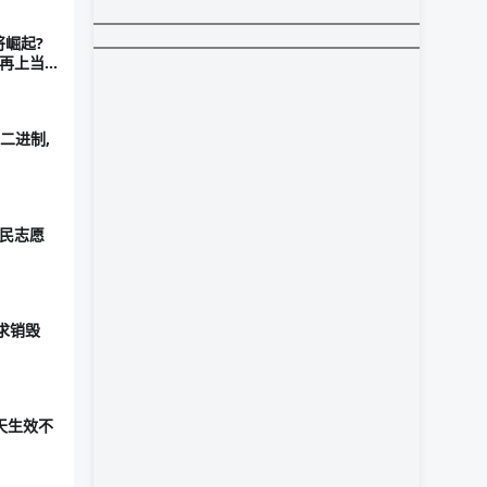
将崛起?
不再上当
二进制,
市民志愿
求销毁
天生效不