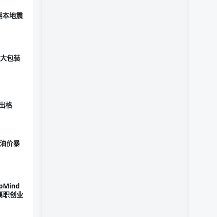
熊本地震
些大包装
越出格
 油价暴
Mind
n离职创业