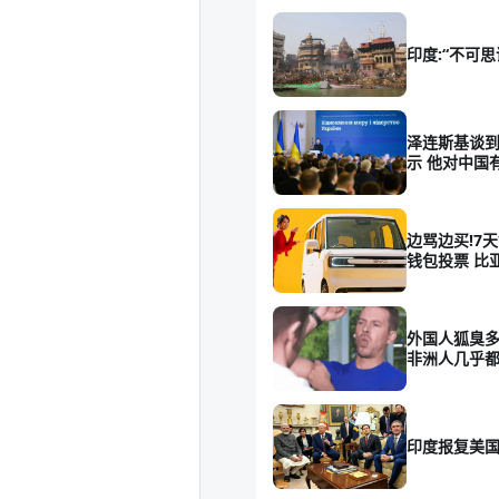
印度:“不可思
泽连斯基谈到
示 他对中国
边骂边买!7天
钱包投票 比
外国人狐臭多
非洲人几乎
印度报复美国