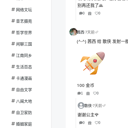
别再还我了🙏
网络文坛
0
0
音艺摄苑
茜西
·
7天前
·
哲学世界
(^-^) 茜西 给 散侠 发
闲聊三国
江南同乡
生活百态
卡通漫画
100 金币
自由文学
1
0
八闽大地
散侠
·
7天前
·
自卫家防
谢谢公主🌹
0
0
婚姻家庭