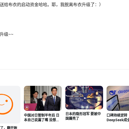
送给布衣的启动资金哈哈。耶，我脱离布衣升级了：）
升级~~
日本的隐形冠军 要被中
中国对日管制半年后 日
口碑持续逆转
国薅秃了
本自己说漏了嘴 没想到
DeepSeek成
效果会这么狠
杀线
闹了，翻开账