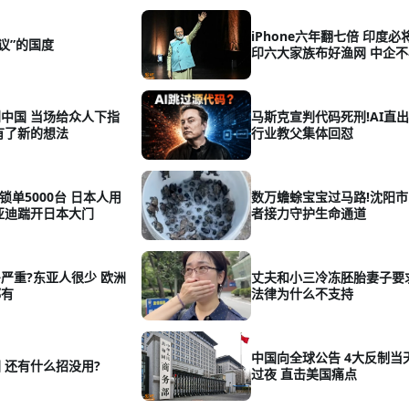
iPhone六年翻七倍 印度必
议”的国度
印六大家族布好渔网 中企
了
中国 当场给众人下指
马斯克宣判代码死刑!AI直出
有了新的想法
行业教父集体回怼
锁单5000台 日本人用
数万蟾蜍宝宝过马路!沈阳
亚迪踹开日本大门
者接力守护生命通道
严重?东亚人很少 欧洲
丈夫和小三冷冻胚胎妻子要
都有
法律为什么不支持
中国向全球公告 4大反制当
 还有什么招没用?
过夜 直击美国痛点