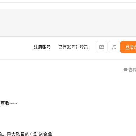
注册账号
已有账号？登录
登录
查看
查收~~~
嘛。是大歌星的启动资金😀