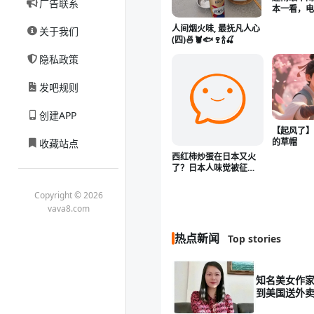
广告联系
本一看，
靠中国、
人间烟火味, 最抚凡人心
关于我们
(四)🍜🦞🐟🍷🍾🍒
隐私政策
发吧规则
创建APP
【起风了
的草帽
收藏站点
西红柿炒蛋在日本又火
了？日本人味觉被征
服：震撼美味！
Copyright © 2026
vava8.com
热点新闻
Top stories
知名美女作家
到美国送外