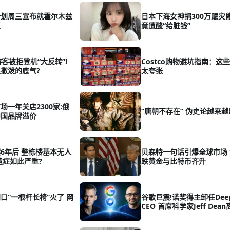
计划周三宣布就霍尔木兹
日本下海女神捐300万赈灾
议
竟遭酸“给脏钱”
游客被拒登机“大反转”!
Costco购物避坑指南：这
撒泼的底气?
太夸张
场一年关店2300家:俄
“唐朝不存在” 伪史论越来
中国品牌溢价
6年后 整栋楼基本无人
贝森特一句话引爆全球市场
遗症如此严重?
跌黄金与比特币齐升
口“一根杆长椅”火了 网
谷歌巨震!诺奖得主卸任Deep
CEO 首席科学家Jeff Dea