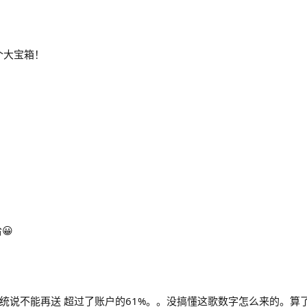
一个大宝箱！
😀
统说不能再送 超过了账户的61%。。没搞懂这歌数字怎么来的。算