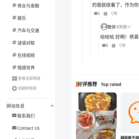
的我就收着了，作为你
商业与金融
1
0
娱乐
散侠
·
8天前
·
汽车与交通
哈哈哈 好啊！恭喜
谜语对联
0
0
在线视频
情感世界
查看全部频道
好评推荐
Top rated
创建新频道
网站信息
联系我们
Contact Us
越南敢不