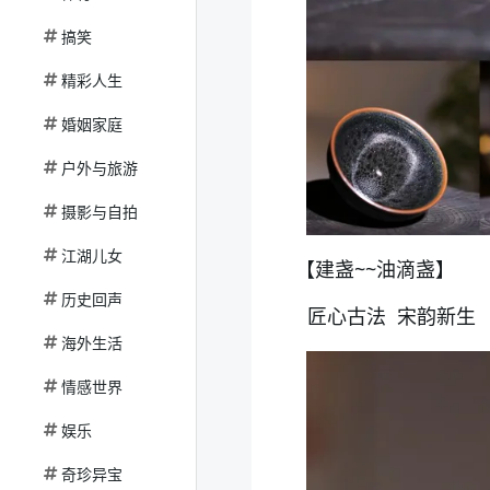
搞笑
精彩人生
婚姻家庭
户外与旅游
摄影与自拍
江湖儿女
【建盏~~油滴盏】
历史回声
匠心古法 宋韵新生
海外生活
情感世界
娱乐
奇珍异宝