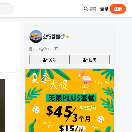
登录
注册
搜索
空行菩提
233 帖
73.3万+
关注
拉黑