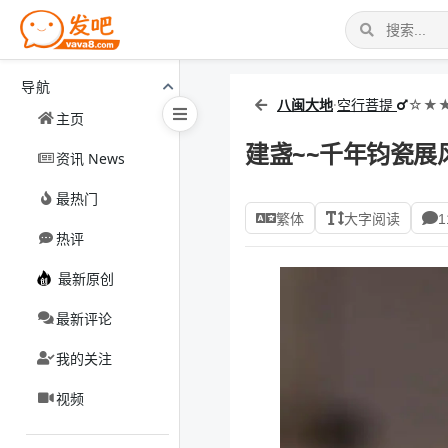
导航
八闽大地
·
空行菩提
☆★★
主页
建盏~~千年钧瓷展风
资讯 News
最热门
繁体
大字阅读
1
热评
最新原创
最新评论
我的关注
视频