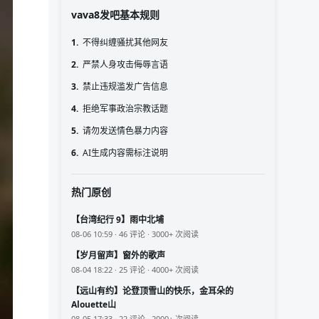
vava8发吧基本规则
1.
不得纠缠骚扰其他网友
2.
严禁人身攻击侮辱言语
3.
禁止违规滥发广告信息
4.
拒绝军事政治宗教话题
5.
请勿发送情色暴力内容
6.
AI生成内容需标注说明
热门原创
【台湾纪行 9】雨中北埔
08-06 10:59 · 46 评论 · 3000+ 次阅读
【岁月留声】窗外的歌声
08-04 18:22 · 25 评论 · 4000+ 次阅读
【远山有约】论登顶雪山的快乐，金耳朵的
Alouette山
08-05 17:33 · 22 评论 · 2000+ 次阅读