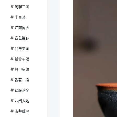
闲聊三国
半百谈
江南同乡
音艺摄苑
我与美国
新❀华漫
自卫家防
香茗一席
谈股论金
八闽大地
市井蛙鸣