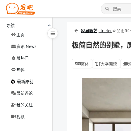
导航
家居园艺
·
steeler
☆品衔R4
主页
极简自然的别墅，
资讯 News
最热门
繁体
大字阅读
热评
最新原创
最新评论
我的关注
视频