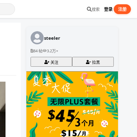
登录
注册
搜索
steeler
84 帖
3.2万+
关注
拉黑