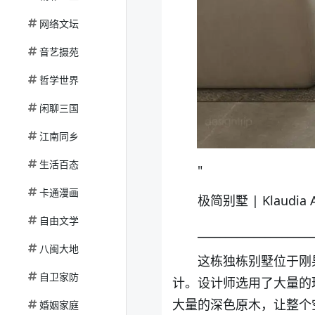
网络文坛
音艺摄苑
哲学世界
闲聊三国
江南同乡
生活百态
"
卡通漫画
极简别墅
|
Klaudia
自由文学
____________________
八闽大地
这栋独栋别墅位于刚果卢
自卫家防
计。设计师选用了大量的
大量的深色原木，让整个
婚姻家庭