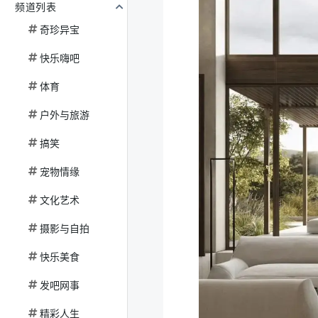
频道列表
奇珍异宝
快乐嗨吧
体育
户外与旅游
搞笑
宠物情缘
文化艺术
摄影与自拍
快乐美食
发吧网事
精彩人生