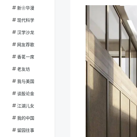
新❀华漫
现代科学
汉学沙龙
网友荐歌
香茗一席
老友坊
我与美国
谈股论金
江湖儿女
我的中国
留园往事