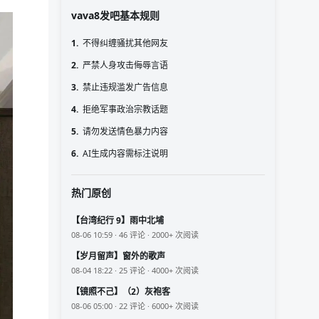
vava8发吧基本规则
1.
不得纠缠骚扰其他网友
2.
严禁人身攻击侮辱言语
3.
禁止违规滥发广告信息
4.
拒绝军事政治宗教话题
5.
请勿发送情色暴力内容
6.
AI生成内容需标注说明
热门原创
【台湾纪行 9】雨中北埔
08-06 10:59 · 46 评论 · 2000+ 次阅读
【岁月留声】窗外的歌声
08-04 18:22 · 25 评论 · 4000+ 次阅读
【镜照不己】（2）灰袍客
08-06 05:00 · 22 评论 · 6000+ 次阅读