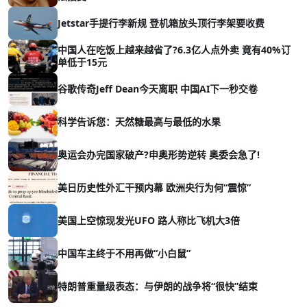
Jetstar手提行李新规 登机箱放头顶行李架要收费
中国人在吃饭上越来越省了?6.3亿人点外卖 竟有40%订
单低于15元
谷歌传奇Jeff Dean今天离职 中国AI下一秒交卷
科学告诉您：天然糖最高与最低的水果
奥运会办完国家破产?申奥形势逆转 奥委会急了!
美日历史性外汇干预内幕 欧洲央行为何“震惊”
美国上空惊现发光UFO 路人称比飞机大3倍
中国车主终于不用再做“小白鼠”
特朗普重量级表态：与伊朗的战争将“很快”结束