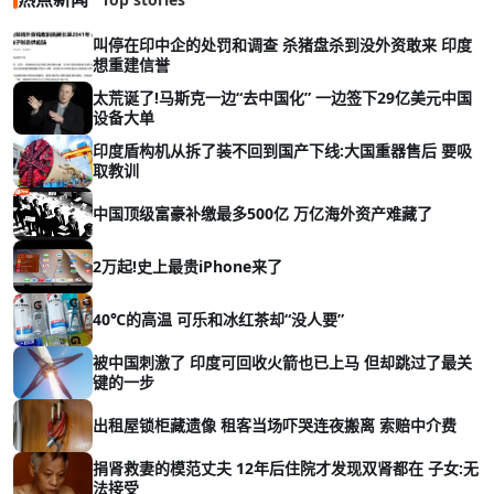
叫停在印中企的处罚和调查 杀猪盘杀到没外资敢来 印度
想重建信誉
太荒诞了!马斯克一边“去中国化” 一边签下29亿美元中国
设备大单
印度盾构机从拆了装不回到国产下线:大国重器售后 要吸
取教训
中国顶级富豪补缴最多500亿 万亿海外资产难藏了
2万起!史上最贵iPhone来了
40℃的高温 可乐和冰红茶却“没人要”
被中国刺激了 印度可回收火箭也已上马 但却跳过了最关
键的一步
出租屋锁柜藏遗像 租客当场吓哭连夜搬离 索赔中介费
捐肾救妻的模范丈夫 12年后住院才发现双肾都在 子女:无
法接受