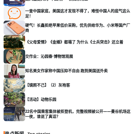
一查中国家底，美国这才发现不得了，难怪中国人的底气这么
足！
硬气！长鑫拒绝苹果低价采购，优先供给华为、小米等国产厂
商
《父母爱情》《金婚》都塌了 为什么《士兵突击》还立着
交作业：沁园春·博物馆观展
知名美女作家称中国压抑不自由 跑到美国送外卖
【镜照不己】（2）灰袍客
【活动】动物乐园
22名中国乘客集体被拒登机，完整视频被公开——曼谷机场这
一夜，谁说了真话？
热点新闻
Top stories