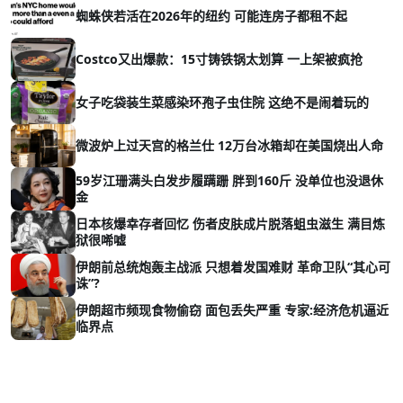
蜘蛛侠若活在2026年的纽约 可能连房子都租不起
Costco又出爆款：15寸铸铁锅太划算 一上架被疯抢
女子吃袋装生菜感染环孢子虫住院 这绝不是闹着玩的
微波炉上过天宫的格兰仕 12万台冰箱却在美国烧出人命
59岁江珊满头白发步履蹒跚 胖到160斤 没单位也没退休
金
日本核爆幸存者回忆 伤者皮肤成片脱落蛆虫滋生 满目炼
狱很唏嘘
伊朗前总统炮轰主战派 只想着发国难财 革命卫队“其心可
诛”?
伊朗超市频现食物偷窃 面包丢失严重 专家:经济危机逼近
临界点