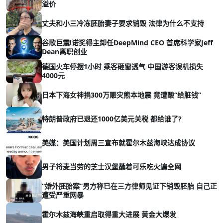
溢价
丈夫和小三冷冻胚胎妻子要求销毁 法律为什么不支持
谷歌巨震!诺奖得主卸任DeepMind CEO 首席科学家Jeff
Dean离职创业
德国火车停摆1小时 乘客砸窗透气 中国游客误机损失
4000元
日本下海女神捐300万赈灾熊本地震 竟遭酸“给脏钱”
特朗普政府已退还1000亿美元关税 都给谁了?
美媒：美国计划周三宣布就霍尔木兹海峡达成协议
男子将麦当劳的芝士汉堡蘸着可乐吃火遍全网
“婚外胚胎案”男方称已在三方律师见证下销毁胚胎 自己正
遭受严重网暴
霍尔木兹海峡重启取得重大进展 黄金大爆发