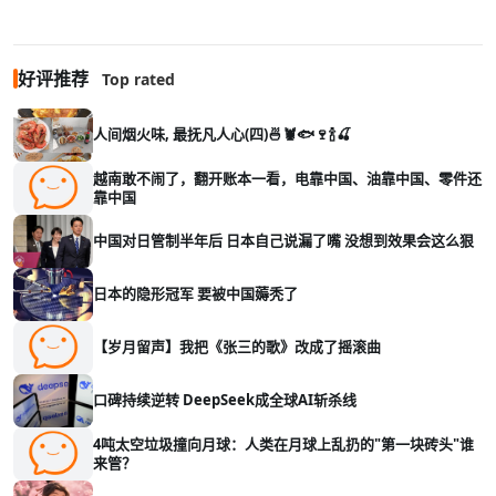
好评推荐
Top rated
人间烟火味, 最抚凡人心(四)🍜🦞🐟🍷🍾🍒
越南敢不闹了，翻开账本一看，电靠中国、油靠中国、零件还
靠中国
中国对日管制半年后 日本自己说漏了嘴 没想到效果会这么狠
日本的隐形冠军 要被中国薅秃了
【岁月留声】我把《张三的歌》改成了摇滚曲
口碑持续逆转 DeepSeek成全球AI斩杀线
4吨太空垃圾撞向月球：人类在月球上乱扔的"第一块砖头"谁
来管？