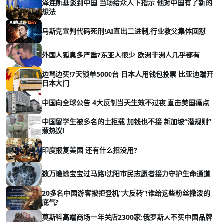
泽连斯基谈到中国 当场给众人下指示 他对中国有了新的
想法
马斯克宣判代码死刑!AI直出二进制,行业教父集体回怼
外国人狐臭多严重?东亚人很少 欧洲非洲人几乎都有
边骂边买!7天锁单5000台 日本人用钱包投票 比亚迪踹开
日本大门
中国向全球公告 4大反制当天生效不过夜 直击美国痛点
中国留学生被多名的士拒载 加钱也不接 新加坡“潜规则”
惹热议!
印度报复美国 还有什么招没用?
数万蟾蜍宝宝过马路!沈阳市民志愿者接力守护生命通道
20多名中国游客被拒登机“大反转”!谁给这些粉丝撒泼的
底气?
莫斯科高端商场一年关店2300家:俄罗斯人不买中国品牌