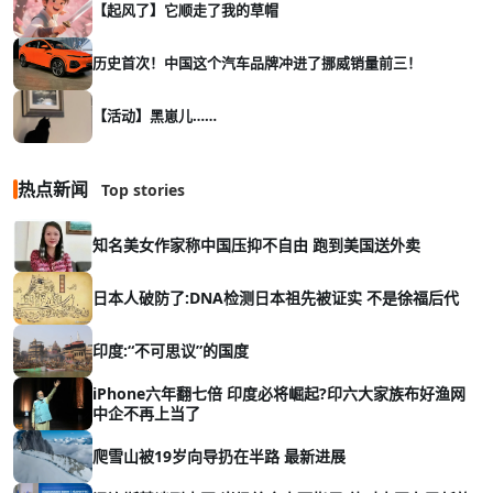
【起风了】它顺走了我的草帽
历史首次！中国这个汽车品牌冲进了挪威销量前三！
【活动】黑崽儿……
热点新闻
Top stories
知名美女作家称中国压抑不自由 跑到美国送外卖
日本人破防了:DNA检测日本祖先被证实 不是徐福后代
印度:“不可思议”的国度
iPhone六年翻七倍 印度必将崛起?印六大家族布好渔网
中企不再上当了
爬雪山被19岁向导扔在半路 最新进展