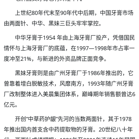
上世纪80年代末至90年代中后期，中国牙膏市场
由两面针、中华、黑妹三巨头牢牢掌控。
中华牙膏于1954 年由上海牙膏厂投产，凭借国民
情怀与上海牙膏厂的底蕴，在1997—1998年市占率一
度冲至21%，与新进的外资品牌正面竞争。
黑妹牙膏则是由广州牙膏厂于1986年推出的，它
曾靠着增白脱敏技术，风靡南方，1993年随广州牙膏
厂改制整体进入美晨集团体系，巅峰期年销售额曾达6
亿元。
开创“中草药护龈”先河的当数两面针，其于1978
年推出国内首支含中药提取物的牙膏。20世纪八十年