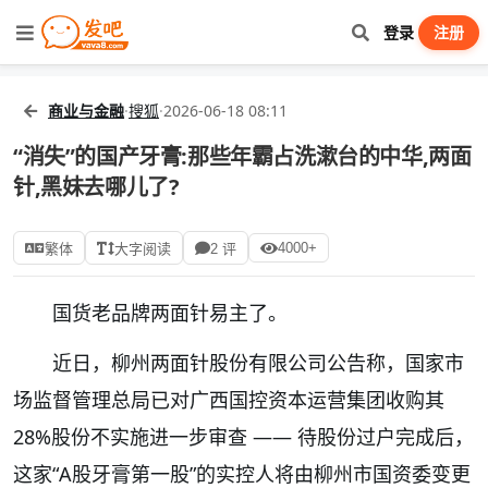
登录
注册
商业与金融
·
搜狐
·
2026-06-18 08:11
“消失”的国产牙膏:那些年霸占洗漱台的中华,两面
针,黑妹去哪儿了?
4000+
繁体
大字阅读
2 评
国货老品牌两面针易主了。
近日，柳州两面针股份有限公司公告称，国家市
场监督管理总局已对广西国控资本运营集团收购其
28%股份不实施进一步审查 —— 待股份过户完成后，
这家“A股牙膏第一股”的实控人将由柳州市国资委变更