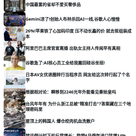
中国最富的省却不爱买奢侈品
Gemini凉了!创始人布林杀回AI一线,谷歌人心惶惶
26%!苹果铁了心加码印度 压不动长鑫的价 就去抠组装成
本
阿里巴巴主席官宣离婚 出轨女主持人传闻早有真相
谷歌急了:AI核心员工全给我搬回硅谷坐班!
日本AV女优退圈转行当程序员 网友给这次转行起了个名
字
根据相对论：瞬移到2246光年外能看见秦始皇吗
台风年年有 为什么浙江总被"精准打击"?答案藏在三个地
理密码里
屋顶上的韩国人 爆仓绞肉机血洗散户
禁运倒计时下的反常增长：欧盟6月俄气进口猛增14%