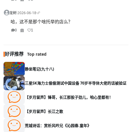
龙树
·
2026-06-18
·
哈，这不是那个啥托举的店么？
0
1
好评推荐
Top rated
静坐笔记(九十八)
三星SK海力士偷偷测试中国设备 70岁半导体大佬的话被验证
【岁月留声】锋哥，长江那股子劲儿，咱心里都有！
【岁月留声】长江之歌
荒城诗话：赏析风吟兄《沁园春.童年》