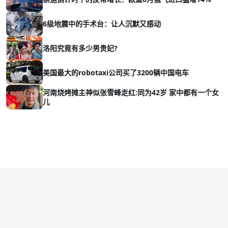
6级地震中的手术台：让人沉默又感动
洛阳究竟有多少男贵妃?
美国最大的robotaxi公司买了3200辆中国电车
河南烧烤摊主神似张雪峰走红:同为42岁 家中都有一个女
儿