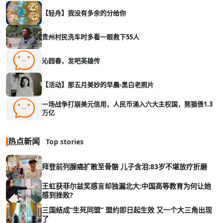
【轻舟】我没有多余的分给你
贵州村民洗车时多看一眼救下55人
沁园春，发吧英雄传
【活动】那五月美妙的早晨-黑白老照片
一场战争打崩美元信用，人民币涌入六大主权国，熊猫债1.3
万亿
热点新闻
Top stories
拜登前列腺癌扩散至骨骼 儿子含泪:83岁不堪放疗折磨
王虹获菲尔兹奖感言却独漏北大:中国高等教育为何让她
感到挫败?
三国结成“生死同盟” 盟约即日起生效 又一个大三角出现
了