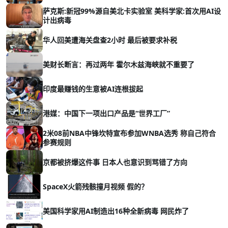
萨克斯:新冠99%源自美北卡实验室 美科学家:首次用AI设
计出病毒
华人回美遭海关盘查2小时 最后被要求补税
美财长断言：再过两年 霍尔木兹海峡就不重要了
印度最赚钱的生意被AI连根拔起
港媒：中国下一项出口产品是“世界工厂”
2米08前NBA中锋坎特宣布参加WNBA选秀 称自己符合
参赛规则
京都被挤爆这件事 日本人也意识到骂错了方向
SpaceX火箭残骸撞月视频 假的？
美国科学家用AI制造出16种全新病毒 网民炸了