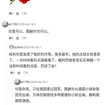
0
0
sw1799
·
2026-06-18
·
坎恩可以，图赫尔也可以。
1
0
QLland
·
2026-06-18
·
哈利坎恩发挥了很好的作用，是多面手。他的点球太有意思
了，一次时间差的点球被堵了，裁判罚他老老实实再踢一个
没有时间差的点球，罚进了😄！
1
0
sw1799
·
2026-06-18
·
坎恩命苦，只在德国拿过冠军。图赫尔从德国小球会美
因茨出道，贝林厄姆曾经多特蒙德的小妖出道。都和德
国有渊源。