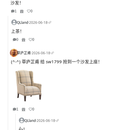
沙发！
1
0
QLland
·
2026-06-18
·
上茶！
0
0
草庐芷甫
·
2026-06-18
·
(^-^) 草庐芷甫 给 sw1799 抢到一个沙发上座！
1
0
QLland
·
2026-06-18
·
👍！