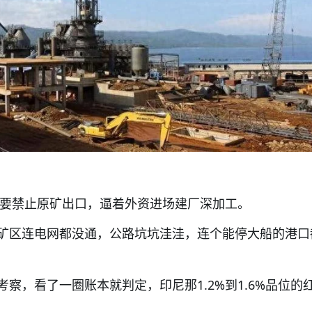
拍板要禁止原矿出口，逼着外资进场建厂深加工。
矿区连电网都没通，公路坑坑洼洼，连个能停大船的港口
察，看了一圈账本就判定，印尼那1.2%到1.6%品位的