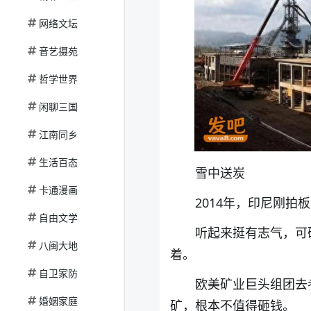
网络文坛
音艺摄苑
哲学世界
闲聊三国
江南同乡
生活百态
雪中送炭
卡通漫画
2014年，印尼刚
自由文学
听起来挺有志气，可
八闽大地
着。
自卫家防
欧美矿业巨头组团去考
婚姻家庭
矿，根本不值得砸钱。