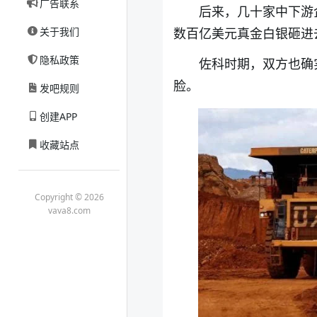
广告联系
后来，几十家中下游
关于我们
数百亿美元真金白银砸进
隐私政策
佐科时期，双方也确
脸。
发吧规则
创建APP
收藏站点
Copyright © 2026
vava8.com