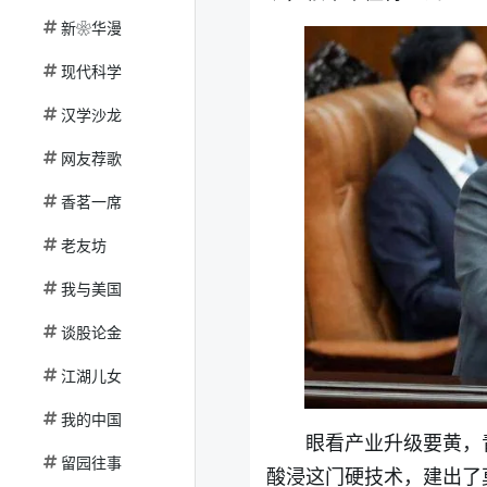
新❀华漫
现代科学
汉学沙龙
网友荐歌
香茗一席
老友坊
我与美国
谈股论金
江湖儿女
我的中国
眼看产业升级要黄，
留园往事
酸浸这门硬技术，建出了