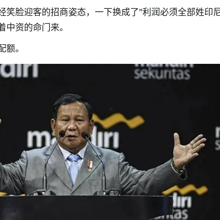
经笑脸迎客的招商姿态，一下换成了"利润必须全部姓印尼
着中资的命门来。
配额。