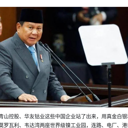
青山控股、华友钴业这些中国企业站了出来，用真金白银
莫罗瓦利、韦达湾两座世界级镍工业园，连路、电厂、港