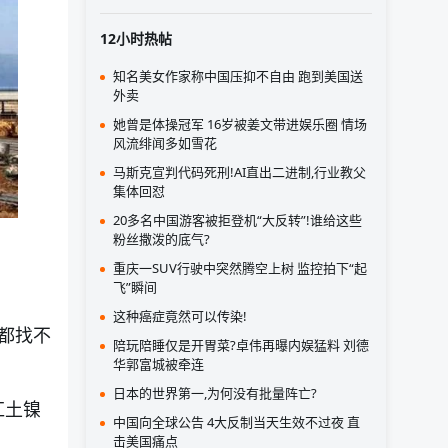
12小时热帖
知名美女作家称中国压抑不自由 跑到美国送
外卖
她曾是体操冠军 16岁被姜文带进娱乐圈 情场
风流绯闻多如雪花
马斯克宣判代码死刑!AI直出二进制,行业教父
集体回怼
20多名中国游客被拒登机“大反转”!谁给这些
粉丝撒泼的底气?
重庆一SUV行驶中突然腾空上树 监控拍下“起
飞”瞬间
这种癌症竟然可以传染!
都找不
陪玩陪睡仅是开胃菜?卓伟再曝内娱猛料 刘德
华郭富城被牵连
日本的世界第一,为何没有批量阵亡?
红土镍
中国向全球公告 4大反制当天生效不过夜 直
击美国痛点