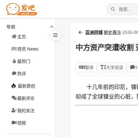
导航
亚洲同城
·
朝史暮今
·
2026-06
主页
中方资产突遭收割
资讯 News
最热门
繁体
大字阅读
3
热评
最新原创
十几年前的印尼，镍
却成了全球镍业的心脏，
最新评论
我的关注
视频