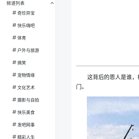
频道列表
奇珍异宝
快乐嗨吧
体育
户外与旅游
搞笑
宠物情缘
这背后的恩人是谁，
门。
文化艺术
摄影与自拍
快乐美食
发吧网事
精彩人生