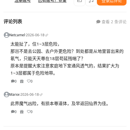
注册账号
已有账号？登录
登录后评论
评论列表
查看 2 条评论
Netcamel
·
2026-06-18
·
太能扯了，住1~3层危险，
那岂不是去公园、去户外更危险？到处都是从地里冒出来的
氡气，只能天天尊在18层苟延残喘了？
原本是提醒大家注意家庭地下室通风透气的，结果扩大为
1~3层都属于危险地带。
0
0
Marxx
·
2026-06-18
·
此界魔气凶险，有损本尊道体，及早返回仙界为佳。
0
0