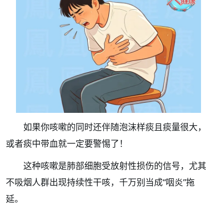
如果你咳嗽的同时还伴随泡沫样痰且痰量很大，
或者痰中带血就一定要警惕了！
这种咳嗽是肺部细胞受放射性损伤的信号，尤其
不吸烟人群出现持续性干咳，千万别当成“咽炎”拖
延。