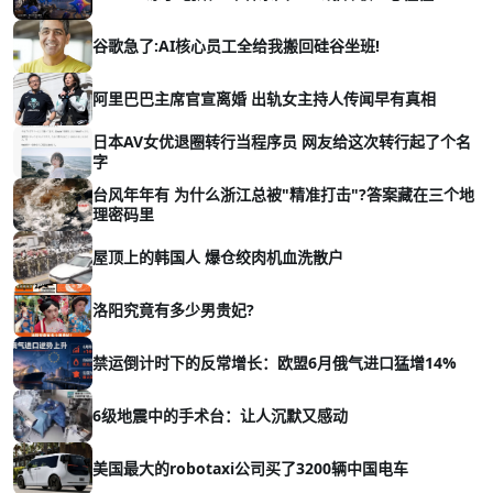
谷歌急了:AI核心员工全给我搬回硅谷坐班!
阿里巴巴主席官宣离婚 出轨女主持人传闻早有真相
日本AV女优退圈转行当程序员 网友给这次转行起了个名
字
台风年年有 为什么浙江总被"精准打击"?答案藏在三个地
理密码里
屋顶上的韩国人 爆仓绞肉机血洗散户
洛阳究竟有多少男贵妃?
禁运倒计时下的反常增长：欧盟6月俄气进口猛增14%
6级地震中的手术台：让人沉默又感动
美国最大的robotaxi公司买了3200辆中国电车