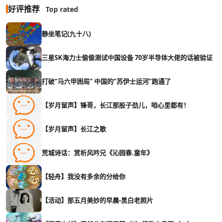
好评推荐
Top rated
静坐笔记(九十八)
三星SK海力士偷偷测试中国设备 70岁半导体大佬的话被验证
打破“马六甲困局” 中国的“苏伊士运河”跑通了
【岁月留声】锋哥，长江那股子劲儿，咱心里都有！
【岁月留声】长江之歌
荒城诗话：赏析风吟兄《沁园春.童年》
【轻舟】我没有多余的分给你
【活动】那五月美妙的早晨-黑白老照片