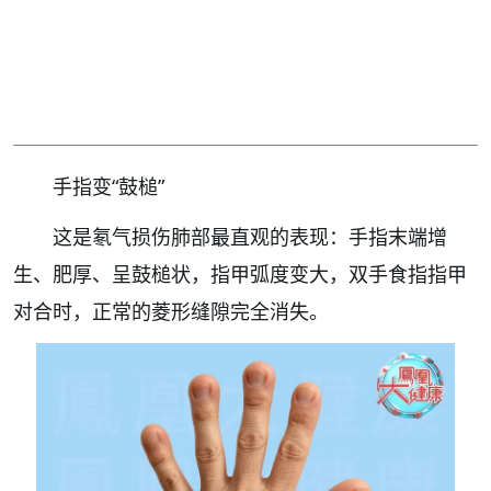
手指变“鼓槌”
这是氡气损伤肺部最直观的表现：手指末端增
生、肥厚、呈鼓槌状，指甲弧度变大，双手食指指甲
对合时，正常的菱形缝隙完全消失。