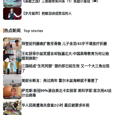
《涿鹿之战》三部曲有奖问答（1）奖励小皇冠（👑）
【岁月留声】把眼泪讲成笑话的人
热点新闻
Top stories
拜登前列腺癌扩散至骨骼 儿子含泪:83岁不堪放疗折磨
王虹获菲尔兹奖感言却独漏北大:中国高等教育为何让她
感到挫败?
三国结成“生死同盟” 盟约即日起生效 又一个大三角出现
了
美财长断言：再过两年 霍尔木兹海峡就不重要了
萨克斯:新冠99%源自美北卡实验室 美科学家:首次用AI设
计出病毒
华人回美遭海关盘查2小时 最后被要求补税