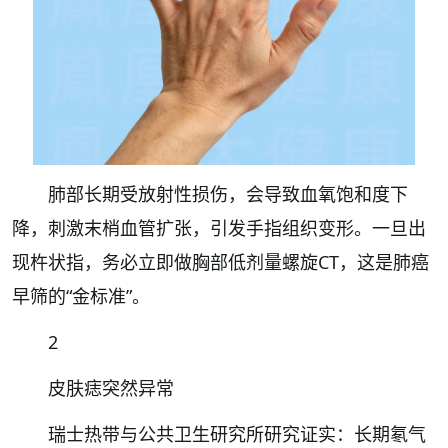
肺部长期受放射性损伤，会导致血氧饱和度下
降，刺激末梢血管扩张，引发手指组织变形。一旦出
现杵状指，务必立即做胸部低剂量螺旋CT，这是肺癌
早筛的“金标准”。
2
皮肤痣突然异常
瑞士热带与公共卫生研究所研究证实：长期氡气