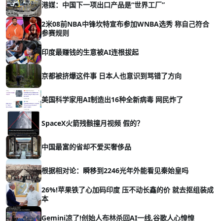
港媒：中国下一项出口产品是“世界工厂”
2米08前NBA中锋坎特宣布参加WNBA选秀 称自己符合
参赛规则
印度最赚钱的生意被AI连根拔起
京都被挤爆这件事 日本人也意识到骂错了方向
美国科学家用AI制造出16种全新病毒 网民炸了
SpaceX火箭残骸撞月视频 假的？
中国最富的省却不爱买奢侈品
根据相对论：瞬移到2246光年外能看见秦始皇吗
26%!苹果铁了心加码印度 压不动长鑫的价 就去抠组装成
本
Gemini凉了!创始人布林杀回AI一线,谷歌人心惶惶