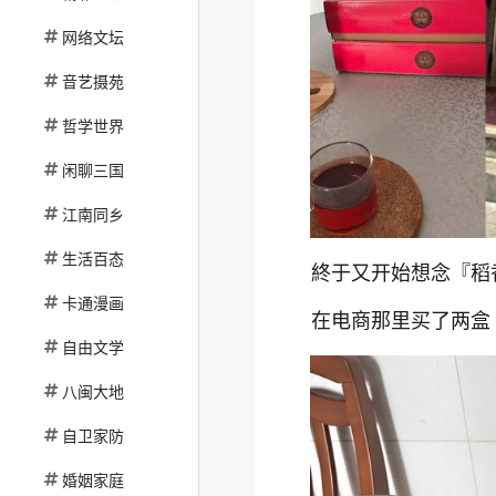
网络文坛
音艺摄苑
哲学世界
闲聊三国
江南同乡
生活百态
終于又开始想念『稻
卡通漫画
在电商那里买了两盒
自由文学
八闽大地
自卫家防
婚姻家庭