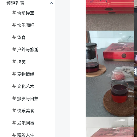
频道列表
奇珍异宝
快乐嗨吧
体育
户外与旅游
搞笑
宠物情缘
文化艺术
摄影与自拍
快乐美食
发吧网事
精彩人生