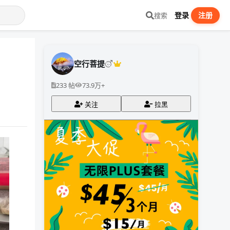
登录
注册
搜索
空行菩提
233 帖
73.9万+
关注
拉黑