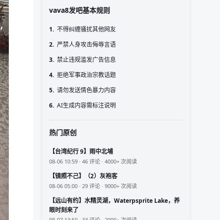
vava8发吧基本规则
1.
不得纠缠骚扰其他网友
2.
严禁人身攻击侮辱言语
3.
禁止违规滥发广告信息
4.
拒绝军事政治宗教话题
5.
请勿发送情色暴力内容
6.
AI生成内容需标注说明
热门原创
【台湾纪行 9】雨中北埔
08-06 10:59 · 46 评论 · 4000+ 次阅读
【镜照不己】（2）灰袍客
08-06 05:00 · 29 评论 · 9000+ 次阅读
【远山有约】水精灵湖，Waterpsprite Lake，养
眼时刻来了
08-07 13:50 · 33 评论 · 2000+ 次阅读