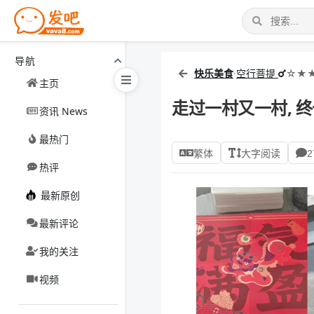
导航
快乐美食
·
空行菩提
☆★★
主页
走过一村又一村, 终
资讯 News
最热门
繁体
大字阅读
2
热评
最新原创
最新评论
我的关注
视频