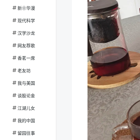
新❀华漫
现代科学
汉学沙龙
网友荐歌
香茗一席
老友坊
我与美国
谈股论金
江湖儿女
我的中国
留园往事