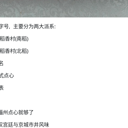
号, 主要分为两大派系:
稻香村(南稻)
稻香村(北稻)
名
式点心
表
吃福州点心就够了
滿汉宫廷与京城市井风味