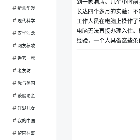
到一家酒店。几个小时前
新❀华漫
长达四个多月的实验：不
工作人员在电脑上操作了
现代科学
电脑无法直接办理入住。
汉学沙龙
经验，一个人具备这些条
网友荐歌
香茗一席
老友坊
我与美国
谈股论金
江湖儿女
我的中国
留园往事