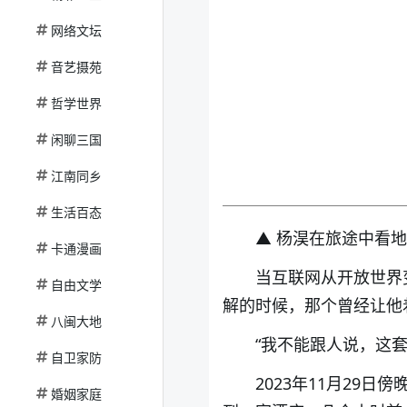
网络文坛
音艺摄苑
哲学世界
闲聊三国
江南同乡
生活百态
▲ 杨淏在旅途中看
卡通漫画
当互联网从开放世界
自由文学
解的时候，那个曾经让他
八闽大地
“我不能跟人说，这
自卫家防
2023年11月29
婚姻家庭