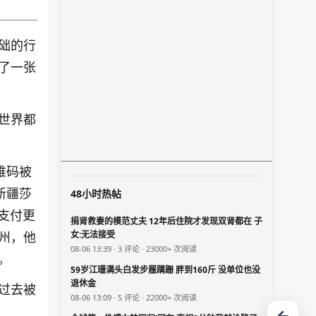
础的行
了一张
世界都
维码被
新疆莎
48小时热帖
支付更
捐肾救妻的模范丈夫 12年后住院才发现双肾都在 子
女:无法接受
州，他
08-06 13:39 · 3 评论 · 23000+ 次阅读
。
59岁江珊满头白发步履蹒跚 胖到160斤 没单位也没
退休金
过去被
08-06 13:09 · 5 评论 · 22000+ 次阅读