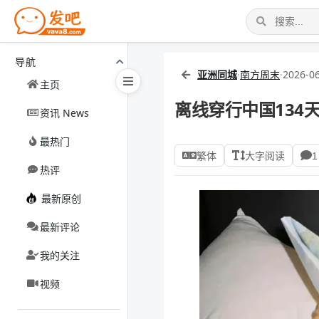
导航
亚洲同城
·
南方周末
·
2026-06
主页
离线穿行中国134
资讯 News
最热门
繁体
大字阅读
1
热评
最新原创
最新评论
我的关注
视频