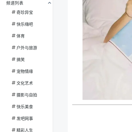
频道列表
奇珍异宝
快乐嗨吧
体育
户外与旅游
搞笑
宠物情缘
文化艺术
摄影与自拍
快乐美食
发吧网事
精彩人生