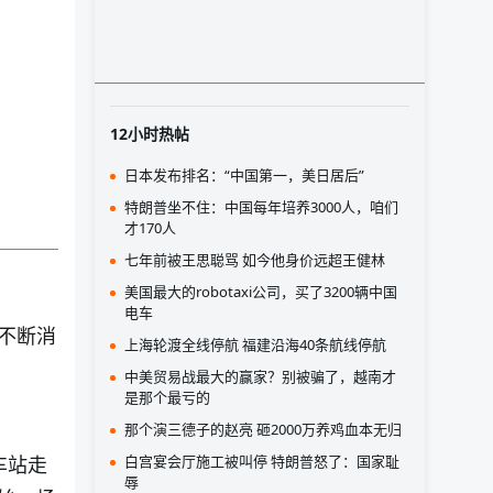
12小时热帖
日本发布排名：“中国第一，美日居后”
特朗普坐不住：中国每年培养3000人，咱们
才170人
七年前被王思聪骂 如今他身价远超王健林
美国最大的robotaxi公司，买了3200辆中国
电车
不断消
上海轮渡全线停航 福建沿海40条航线停航
中美贸易战最大的赢家？别被骗了，越南才
是那个最亏的
那个演三德子的赵亮 砸2000万养鸡血本无归
白宫宴会厅施工被叫停 特朗普怒了：国家耻
车站走
辱