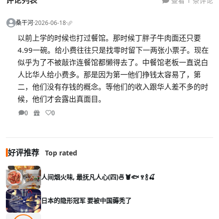
查看 1 条评论
桑干河
·
2026-06-18
·
以前上学的时候也打过餐馆。那时候丁胖子牛肉面还只要
4.99一碗。给小费往往只是找零时留下一两张小票子。现在
似乎为了不被敲诈连餐馆都懒得去了。中餐馆老板一直说白
人比华人给小费多。那是因为第一他们挣钱太容易了，第
二，他们没有存钱的概念。等他们的收入跟华人差不多的时
候，他们才会露出真面目。
0
0
好评推荐
Top rated
人间烟火味, 最抚凡人心(四)🍜🦞🐟🍷🍾🍒
日本的隐形冠军 要被中国薅秃了