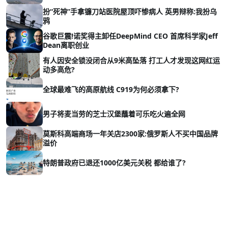
扮“死神”手拿镰刀站医院屋顶吓惨病人 英男辩称:我扮乌
鸦
谷歌巨震!诺奖得主卸任DeepMind CEO 首席科学家Jeff
Dean离职创业
有人因安全锁没闭合从9米高坠落 打工人才发现这网红运
动多高危?
全球最难飞的高原航线 C919为何必须拿下?
男子将麦当劳的芝士汉堡蘸着可乐吃火遍全网
莫斯科高端商场一年关店2300家:俄罗斯人不买中国品牌
溢价
特朗普政府已退还1000亿美元关税 都给谁了?