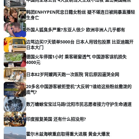
韩团ENHYPEN死忠日籍女粉丝 疑不堪连日被网暴直播轻
生身亡
外国人狐臭多严重?东亚人很少 欧洲非洲人几乎都有
边骂边买!7天锁单5000台 日本人用钱包投票 比亚迪踹开
日本大门
德国火车停摆1小时 乘客砸窗透气 中国游客误机损失
4000元
日本82岁阿嬤两天跑一次医院 背后原因逼哭全网
20多名中国游客被拒登机“大反转”!谁给这些粉丝撒泼的
底气?
数万蟾蜍宝宝过马路!沈阳市民志愿者接力守护生命通道
印度报复美国 还有什么招没用?
霍尔木兹海峡重启取得重大进展 黄金大爆发