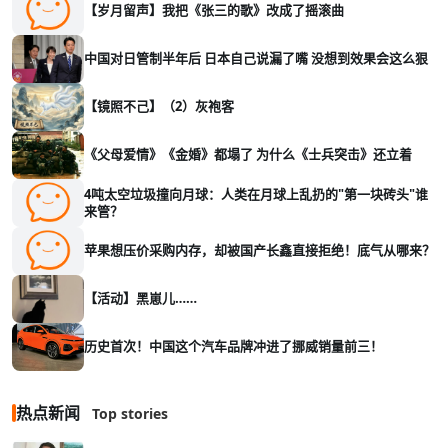
【岁月留声】我把《张三的歌》改成了摇滚曲
中国对日管制半年后 日本自己说漏了嘴 没想到效果会这么狠
【镜照不己】（2）灰袍客
《父母爱情》《金婚》都塌了 为什么《士兵突击》还立着
4吨太空垃圾撞向月球：人类在月球上乱扔的"第一块砖头"谁
来管？
苹果想压价采购内存，却被国产长鑫直接拒绝！底气从哪来？
【活动】黑崽儿……
历史首次！中国这个汽车品牌冲进了挪威销量前三！
热点新闻
Top stories