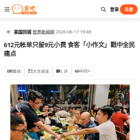
登录
注册
美国同城
·
世界新闻网
·
2026-06-17 19:49
612元帐单只留9元小费 食客「小作文」戳中全民
痛点
4000+
繁体
大字阅读
1 评