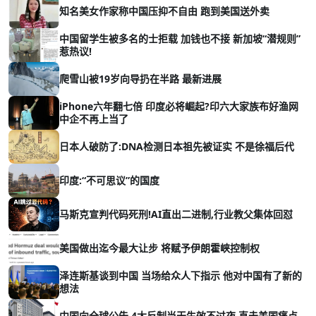
知名美女作家称中国压抑不自由 跑到美国送外卖
中国留学生被多名的士拒载 加钱也不接 新加坡“潜规则”
惹热议!
爬雪山被19岁向导扔在半路 最新进展
iPhone六年翻七倍 印度必将崛起?印六大家族布好渔网
中企不再上当了
日本人破防了:DNA检测日本祖先被证实 不是徐福后代
印度:“不可思议”的国度
马斯克宣判代码死刑!AI直出二进制,行业教父集体回怼
美国做出迄今最大让步 将赋予伊朗霍峡控制权
泽连斯基谈到中国 当场给众人下指示 他对中国有了新的
想法
中国向全球公告 4大反制当天生效不过夜 直击美国痛点