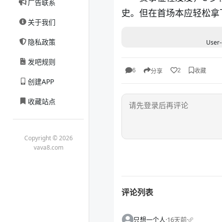
广告联系
史。但在首场本应轻松拿
关于我们
隐私政策
User-
发吧规则
收藏
6
2
分享
创建APP
收藏站点
Copyright © 2026
vava8.com
评论列表
只想一个人
·
16天前
·