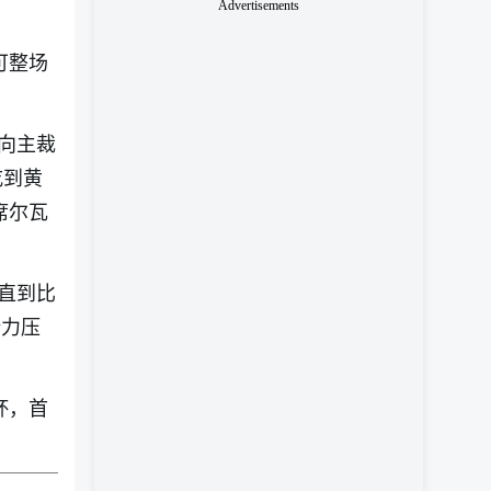
Advertisements
可整场
向主裁
吃到黄
席尔瓦
直到比
全力压
杯，首