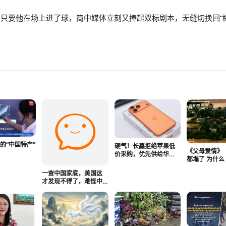
只要他在场上进了球，简中媒体立刻又捧起双标剧本，无缝切换回“
的“中国特产”
硬气！长鑫拒绝苹果低
《父母爱情》
亚
价采购，优先供给华
都塌了 为什
为、小米等国产厂商
击》还立着
一查中国家底，美国这
才发现不得了，难怪中
国人的底气这么足！