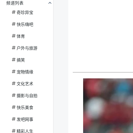
频道列表
奇珍异宝
快乐嗨吧
体育
户外与旅游
搞笑
宠物情缘
文化艺术
摄影与自拍
快乐美食
发吧网事
精彩人生