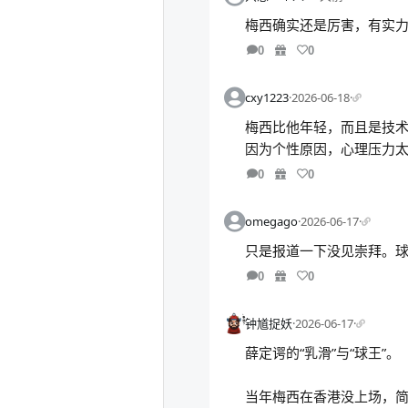
梅西确实还是厉害，有实
0
0
cxy1223
·
2026-06-18
·
梅西比他年轻，而且是技
因为个性原因，心理压力
0
0
omegago
·
2026-06-17
·
只是报道一下没见崇拜。
0
0
钟馗捉妖
·
2026-06-17
·
薛定谔的“乳滑”与“球王”。
当年梅西在香港没上场，简