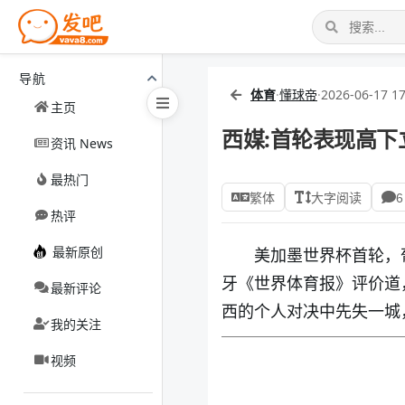
导航
体育
·
懂球帝
·
2026-06-17 17
主页
西媒:首轮表现高下
资讯 News
最热门
繁体
大字阅读
6
热评
最新原创
美加墨世界杯首轮，葡
牙《世界体育报》评价道
最新评论
西的个人对决中先失一城
我的关注
视频