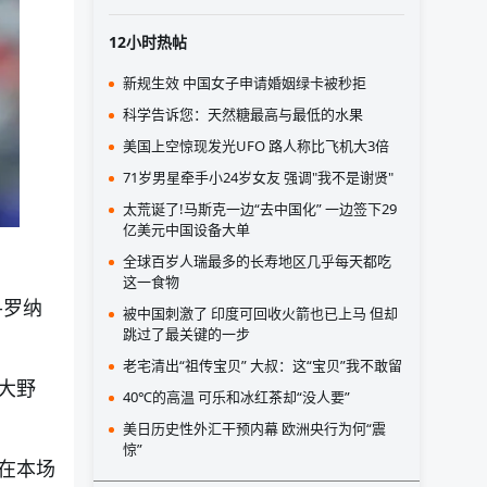
12小时热帖
新规生效 中国女子申请婚姻绿卡被秒拒
科学告诉您：天然糖最高与最低的水果
美国上空惊现发光UFO 路人称比飞机大3倍
71岁男星牵手小24岁女友 强调"我不是谢贤"
太荒诞了!马斯克一边“去中国化” 一边签下29
亿美元中国设备大单
全球百岁人瑞最多的长寿地区几乎每天都吃
这一食物
-罗纳
被中国刺激了 印度可回收火箭也已上马 但却
跳过了最关键的一步
老宅清出“祖传宝贝” 大叔：这“宝贝”我不敢留
大野
40℃的高温 可乐和冰红茶却“没人要”
美日历史性外汇干预内幕 欧洲央行为何“震
惊”
在本场