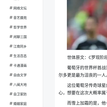
网络文坛
音艺摄苑
哲学世界
闲聊三国
江南同乡
生活百态
世体原文：C罗现阶
卡通漫画
葡萄牙的世界杯首战
尔多更是最为沮丧的一人
自由文学
八闽大地
这位葡萄牙传奇球星
心，想要在这次大概率属
自卫家防
而雪上加霜的是，他
婚姻家庭