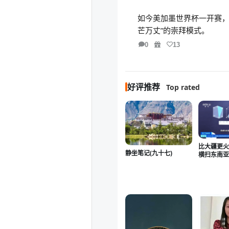
如今美加墨世界杯一开赛，
芒万丈”的崇拜模式。
0
13
好评推荐
Top rated
比大疆更火
静坐笔记(九十七)
横扫东南