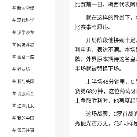
比赛前一日，梅西代表阿
新❀华漫
就在这样的背景下，
现代科学
比赛事与愿违。
汉学沙龙
开局阶段他拼劲十足
网友荐歌
判申诉、表达不满。本场
香茗一席
牌；外界原本期待这名皇
半场就被替换下场。
老友坊
上半场45分钟里，
我与美国
赛第68分钟，这位葡萄
谈股论金
上争取胜利时，他再度起
江湖儿女
这场战罢，C罗首战
我的中国
秀便光芒万丈，C罗同样
留园往事