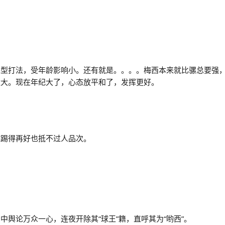
力
术型打法，受年龄影响小。还有就是。。。。梅西本来就比骡总要强
太大。现在年纪大了，心态放平和了，发挥更好。
球踢得再好也抵不过人品次。
中舆论万众一心，连夜开除其“球王”籍，直呼其为“哟西”。