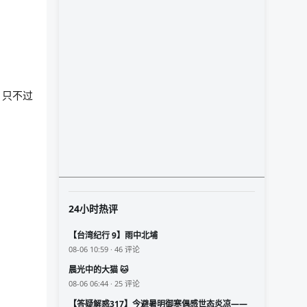
，只不过
24小时热评
【台湾纪行 9】雨中北埔
08-06 10:59 · 46 评论
晨光中的大猫 🐱
08-06 06:44 · 25 评论
【答疑解惑317】今避暑明御寒偶感世态炎凉——