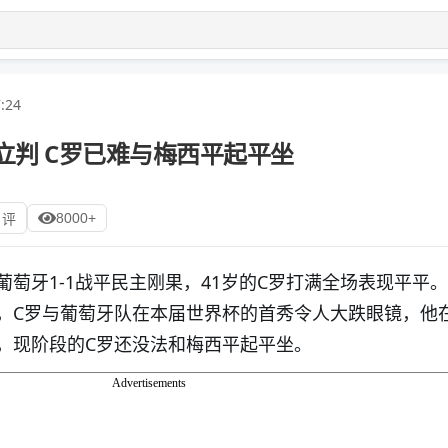
:24
立判 C罗已难与梅西平起平坐
8000+
 评
萄牙1-1战平民主刚果，41岁的C罗打满全场表现平平
，C罗与葡萄牙队在本届世界杯的首秀令人大跌眼镜，他
，现阶段的C罗还没法和梅西平起平坐。
Advertisements