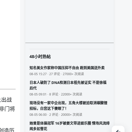
48小时热帖
知名美女作家称中国压抑不自由 跑到美国送外卖
08-05 15:27 · 27 评论 · 27000+ 次阅读
日本人破防了:DNA检测日本祖先被证实 不是徐福
后代
08-05 09:01 · 8 评论 · 22000+ 次阅读
上出战
现场没有一家中企出现，五角大楼被迫取消碳酸锂
非门将
招标，白宫这下傻眼了！
08-05 06:00 · 2 评论 · 20000+ 次阅读
她曾是体操冠军 16岁被姜文带进娱乐圈 情场风流绯
闻多如雪花
创造历