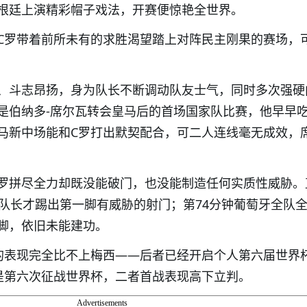
根廷上演精彩帽子戏法，开赛便惊艳全世界。
C罗带着前所未有的求胜渴望踏上对阵民主刚果的赛场，
、斗志昂扬，身为队长不断调动队友士气，同时多次强硬
是伯纳多-席尔瓦转会皇马后的首场国家队比赛，他早早
马新中场能和C罗打出默契配合，可二人连线毫无成效，
C 罗拼尽全力却既没能破门，也没能制造任何实质性威胁。
牙队长才踢出第一脚有威胁的射门；第74分钟葡萄牙全队
脚，依旧未能建功。
的表现完全比不上梅西——后者已经开启个人第六届世界
是第六次征战世界杯，二者首战表现高下立判。
Advertisements