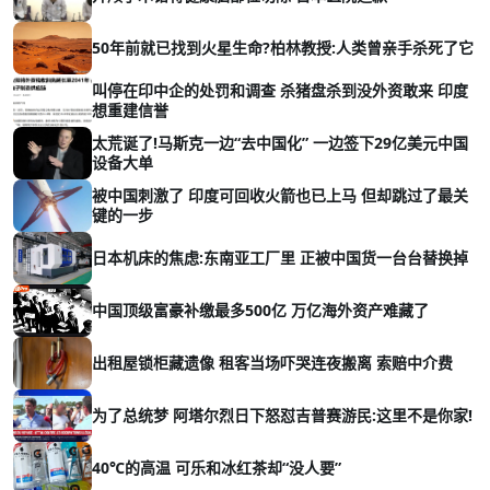
50年前就已找到火星生命?柏林教授:人类曾亲手杀死了它
叫停在印中企的处罚和调查 杀猪盘杀到没外资敢来 印度
想重建信誉
太荒诞了!马斯克一边“去中国化” 一边签下29亿美元中国
设备大单
被中国刺激了 印度可回收火箭也已上马 但却跳过了最关
键的一步
日本机床的焦虑:东南亚工厂里 正被中国货一台台替换掉
中国顶级富豪补缴最多500亿 万亿海外资产难藏了
出租屋锁柜藏遗像 租客当场吓哭连夜搬离 索赔中介费
为了总统梦 阿塔尔烈日下怒怼吉普赛游民:这里不是你家!
40℃的高温 可乐和冰红茶却“没人要”