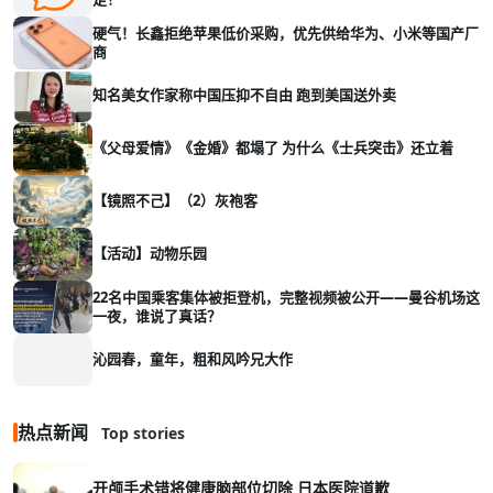
硬气！长鑫拒绝苹果低价采购，优先供给华为、小米等国产厂
商
知名美女作家称中国压抑不自由 跑到美国送外卖
《父母爱情》《金婚》都塌了 为什么《士兵突击》还立着
【镜照不己】（2）灰袍客
【活动】动物乐园
22名中国乘客集体被拒登机，完整视频被公开——曼谷机场这
一夜，谁说了真话？
沁园春，童年，粗和风吟兄大作
热点新闻
Top stories
开颅手术错将健康脑部位切除 日本医院道歉