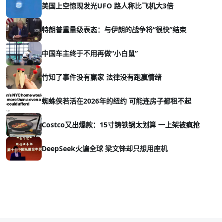
美国上空惊现发光UFO 路人称比飞机大3倍
特朗普重量级表态：与伊朗的战争将“很快”结束
中国车主终于不用再做“小白鼠”
竹知了事件没有赢家 法律没有跑赢情绪
蜘蛛侠若活在2026年的纽约 可能连房子都租不起
Costco又出爆款：15寸铸铁锅太划算 一上架被疯抢
DeepSeek火遍全球 梁文锋却只想用座机