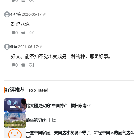
0
0
不好笑
·
2026-06-17
·
胡说八道
0
0
柴草
·
2026-06-17
·
好文。能不知不觉地变成另一种物种，那是好事。
0
1
好评推荐
Top rated
比大疆更火的“中国特产” 横扫东南亚
静坐笔记(九十七)
一查中国家底，美国这才发现不得了，难怪中国人的底气这么
足！