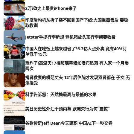
2万起!史上最贵iPhone来了
印度盾构机从拆了装不回到国产下线:大国重器售后 要吸
取教训
Jetstar手提行李新规 登机箱放头顶行李架要收费
中国人在吃饭上越来越省了?6.3亿人点外卖 竟有40%订
单低于15元
热炸了!高温天17楼玻璃幕墙如瀑布坠落 有人家一个月爆
两次
捐肾救妻的模范丈夫 12年后住院才发现双肾都在 子女:无
法接受
科学告诉您：天然糖最高与最低的水果
美日历史性外汇干预内幕 欧洲央行为何“震惊”
谷歌传奇Jeff Dean今天离职 中国AI下一秒交卷