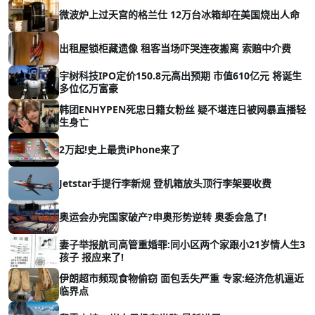
微波炉上过天宫的格兰仕 12万台冰箱却在美国烧出人命
出租屋锁柜藏遗像 租客当场吓哭连夜搬离 索赔中介费
宇树科技IPO定价150.8元高出预期 市值610亿元 将诞生
多位亿万富豪
韩团ENHYPEN死忠日籍女粉丝 疑不堪连日被网暴直播轻
生身亡
2万起!史上最贵iPhone来了
Jetstar手提行李新规 登机箱放头顶行李架要收费
奥运会办完国家破产?申奥形势逆转 奥委会急了!
妻子举报航司高管重婚罪:同小区两个家跟小21岁情人生3
孩子 报应来了!
伊朗超市频现食物偷窃 面包丢失严重 专家:经济危机逼近
临界点