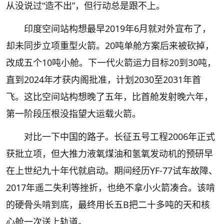
从没说过“造不出”，但行动总是跟不上。
印度空间站构想最早2019年6月就对外宣布了，
却未同步立项重型火箭。20吨单舱方案后来被砍掉，
改成五个10吨小舱。下一代火箭运力目标20到30吨，
直到2024年才获内阁批准，计划2030至2031年首
飞。这比空间站构想晚了五年，比首舱发射晚六年，
第一阶段压根没指望大运载火箭。
对比一下中国的路子。长征五号工程2006年正式
获批立项，但大推力液氧煤油和氢氧发动机的预研早
在上世纪九十年代就启动。期间经历YF-77试车故障、
2017年遥二失利等挫折，也绝不拿小火箭凑合。该啃
的硬骨头啃到底，最终用长五B把二十多吨的天和核
心舱一次送上轨道。