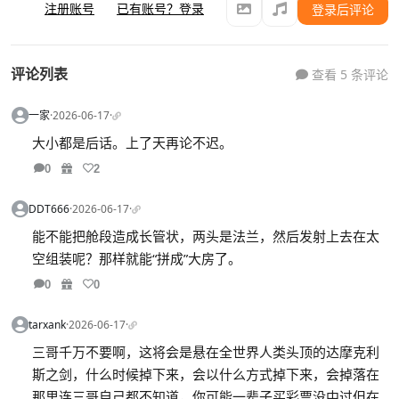
注册账号
已有账号？登录
登录后评论
评论列表
查看 5 条评论
一家
·
2026-06-17
·
大小都是后话。上了天再论不迟。
0
2
DDT666
·
2026-06-17
·
能不能把舱段造成长管状，两头是法兰，然后发射上去在太
空组装呢？那样就能“拼成”大房了。
0
0
tarxank
·
2026-06-17
·
三哥千万不要啊，这将会是悬在全世界人类头顶的达摩克利
斯之剑，什么时候掉下来，会以什么方式掉下来，会掉落在
那里连三哥自己都不知道，你可能一辈子买彩票没中过但在