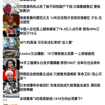
印度盾构机从拆了装不回到国产下线:大国重器售后 要吸
取教训
捐肾救妻的模范丈夫 12年后住院才发现双肾都在 子女:无
法接受
中国人在吃饭上越来越省了?6.3亿人点外卖 竟有40%订
单低于15元
40℃的高温 可乐和冰红茶却“没人要”
Costco又出爆款：15寸铸铁锅太划算 一上架被疯抢
59岁江珊满头白发步履蹒跚 胖到160斤 没单位也没退休
金
伊朗前总统炮轰主战派 只想着发国难财 革命卫队“其心可
诛”?
日本核爆幸存者回忆 伤者皮肤成片脱落蛆虫滋生 满目炼
狱很唏嘘
全球最难飞的高原航线 C919为何必须拿下?