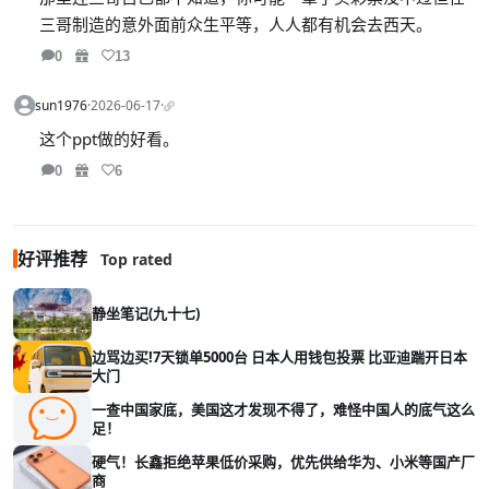
三哥制造的意外面前众生平等，人人都有机会去西天。
0
13
sun1976
·
2026-06-17
·
这个ppt做的好看。
0
6
好评推荐
Top rated
静坐笔记(九十七)
边骂边买!7天锁单5000台 日本人用钱包投票 比亚迪踹开日本
大门
一查中国家底，美国这才发现不得了，难怪中国人的底气这么
足！
硬气！长鑫拒绝苹果低价采购，优先供给华为、小米等国产厂
商