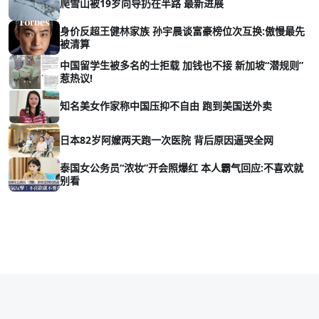
爬雪山被19岁向导扔在半路 最新进展
身价反超王健林家族 孙宇晨谈富豪榜位次互换:傲慢最先
被清算
中国留学生被多名的士拒载 加钱也不接 新加坡“潜规则”
惹热议!
知名美女作家称中国压抑不自由 跑到美国送外卖
日本82岁阿嬤两天跑一次医院 背后原因逼哭全网
泰国女公务员“浓妆”开会照爆红 本人霸气回应:不喜欢就
别看