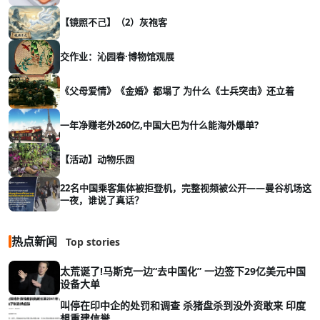
【镜照不己】（2）灰袍客
交作业：沁园春·博物馆观展
《父母爱情》《金婚》都塌了 为什么《士兵突击》还立着
一年净赚老外260亿,中国大巴为什么能海外爆单?
【活动】动物乐园
22名中国乘客集体被拒登机，完整视频被公开——曼谷机场这
一夜，谁说了真话？
热点新闻
Top stories
太荒诞了!马斯克一边“去中国化” 一边签下29亿美元中国
设备大单
叫停在印中企的处罚和调查 杀猪盘杀到没外资敢来 印度
想重建信誉