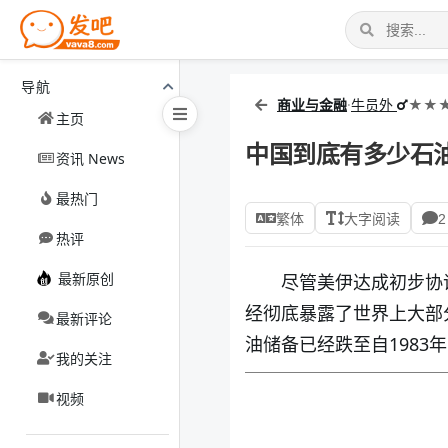
导航
商业与金融
·
牛员外
★★★
主页
中国到底有多少石
资讯 News
最热门
繁体
大字阅读
2
热评
最新原创
尽管美伊达成初步协
经彻底暴露了世界上大部
最新评论
油储备已经跌至自1983
我的关注
视频