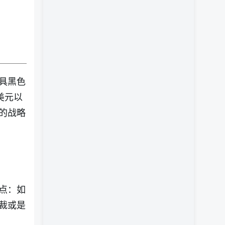
具黑色
美元以
的战略
点：如
裁或是