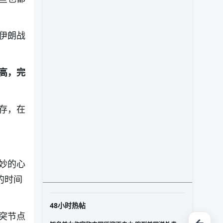
伊朗战
高，完
存，在
妙的心
的时间
48小时热帖
突节点