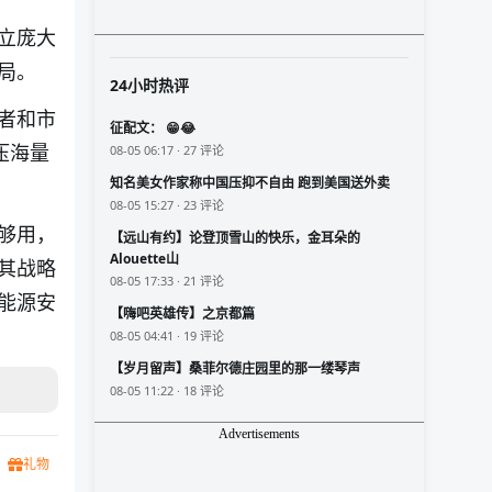
立庞大
局。
24小时热评
者和市
征配文： 😁😂
压海量
08-05 06:17 · 27 评论
知名美女作家称中国压抑不自由 跑到美国送外卖
08-05 15:27 · 23 评论
够用，
【远山有约】论登顶雪山的快乐，金耳朵的
Alouette山
其战略
08-05 17:33 · 21 评论
能源安
【嗨吧英雄传】之京都篇
08-05 04:41 · 19 评论
【岁月留声】桑菲尔德庄园里的那一缕琴声
08-05 11:22 · 18 评论
Advertisements
礼物