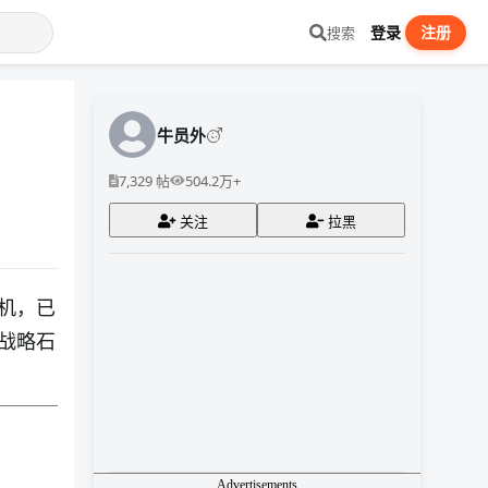
登录
注册
搜索
牛员外
7,329 帖
504.2万+
关注
拉黑
机，已
战略石
Advertisements