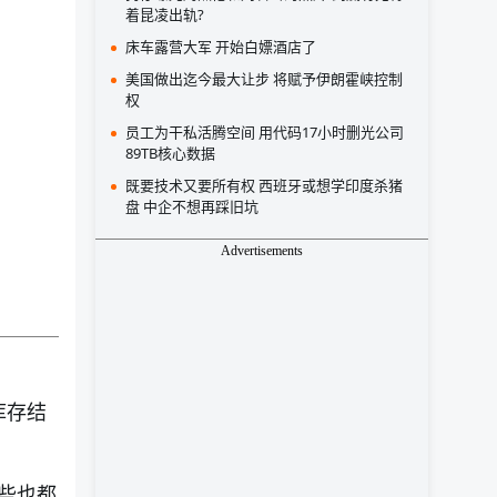
着昆凌出轨?
床车露营大军 开始白嫖酒店了
美国做出迄今最大让步 将赋予伊朗霍峡控制
权
员工为干私活腾空间 用代码17小时删光公司
89TB核心数据
既要技术又要所有权 西班牙或想学印度杀猪
盘 中企不想再踩旧坑
Advertisements
库存结
些也都