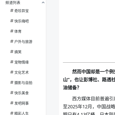
频道列表
奇珍异宝
快乐嗨吧
体育
户外与旅游
搞笑
宠物情缘
然而中国却是一个例
文化艺术
山”，也让彭博社、路透
摄影与自拍
油储备？
快乐美食
西方媒体目前普遍引
发吧网事
至2025年12月，中国
精彩人生
期只有4.13亿桶，日本则是