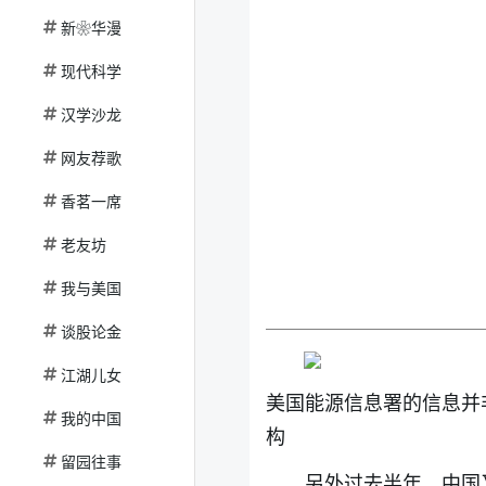
新❀华漫
现代科学
汉学沙龙
网友荐歌
香茗一席
老友坊
我与美国
谈股论金
江湖儿女
美国能源信息署的信息并
我的中国
构
留园往事
另外过去半年，中国