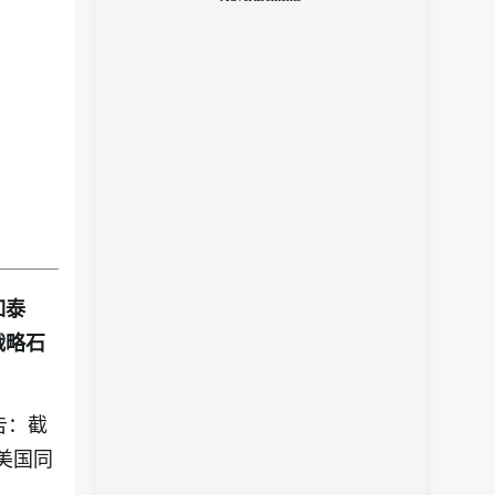
如泰
战略石
告：截
，美国同