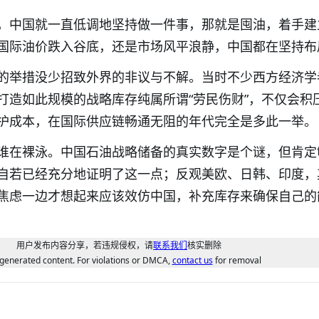
，中国就一直低调地坚持做一件事，那就是囤油，着手建
国际油价跌入谷底，还是市场风平浪静，中国都在坚持布
的举措没少招致外界的非议与不解。当时不少西方经济学
打造如此规模的战略库存纯属所谓“劳民伤财”，不仅会积
护成本，在国际供应链畅通无阻的年代完全是多此一举。
谁在裸泳。中国石油战略储备的真实数字是个谜，但肯定
自若已经充分地证明了这一点；反观美欧、日韩、印度，
焦虑一边才想起来应该效仿中国，补充库存来确保自己的
用户发布内容分享，若违规侵权，请
联系我们
核实删除
generated content. For violations or DMCA,
contact us
for removal