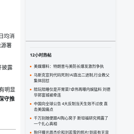
日均消
能源署
12小时热帖
美媒爆料：特朗普与美防长爆发激烈争执
开披露
马斯克宣判代码死刑!AI直出二进制,行业教父
集体回怼
有明显
陪玩陪睡仅是开胃菜?卓伟再曝内娱猛料 刘德
华郭富城被牵连
保守推
中国向全球公告 4大反制当天生效不过夜 直
击美国痛点
千万别随便跟AI掏心窝子 斯坦福研究揭露了
一个扎心真相
狗仔曝光周杰伦和刘若雪的照片!到底有无背