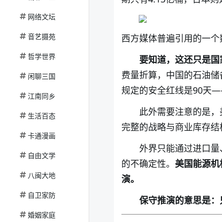
网络文坛
音艺摄苑
西方媒体普遍引用的一个
哲学世界
要知道，这还只是国
费量折算，中国的石油储备
闲聊三国
规定的安全红线是90天
江南同乡
此外需要注意的是，
生活百态
完整的战略与商业库存结
卡通漫画
外界只能通过进口量
自由文学
的不确定性。
美国能源机
八闽大地
演。
自卫家防
保守推演的意思是：
婚姻家庭