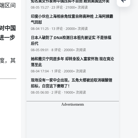
知名美女作家称中国压抑不自由 跑到美国送外卖
端区间
08-05 15:27 · 23 评论 · 21000+ 次阅读
印度小伙在上海相亲角炫富自称高种姓 上海阿姨霸
气回怼
对中国
08-04 11:25 · 13 评论 · 20000+ 次阅读
进一步
日本人破防了:DNA检测日本祖先被证实 不是徐福
后代
08-05 09:01 · 8 评论 · 20000+ 次阅读
她和撒贝宁同居多年 却转身投入富家怀抱 现在竟沦
度，其
落至此
08-04 17:04 · 1 评论 · 20000+ 次阅读
现场没有一家中企出现，五角大楼被迫取消碳酸锂
招标，白宫这下傻眼了！
08-05 06:00 · 2 评论 · 19000+ 次阅读
Advertisements