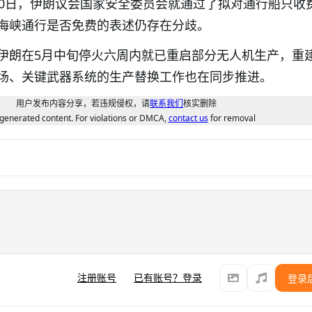
30日，伊朗议会国家安全委员会就通过了拟对通行船只收
海峡通行是否免费的表述仍存在分歧。
伊朗在5月中旬停火六周内就已重启部分无人机生产，重
场、关键武器系统的生产替换工作也在同步推进。
用户发布内容分享，若违规侵权，请
联系我们
核实删除
generated content. For violations or DMCA,
contact us
for removal
注册账号
已有账号？登录
登录