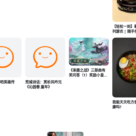
【轻松一刻】
列瑟农 | 随
品 | 找不同
《涿鹿之战》三部曲有
奖问答（1）奖励小皇冠
（👑）
发吧英雄传
荒城诗话：赏析风吟兄
《沁园春.童年》
我能天天吃方
康吗?