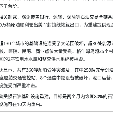
下了台阶。
相关制裁，豁免覆盖银行、运输、保险等石油交易全链条
80万桶原油顺利驶出美军封锁线恢复出口，为重建提供现
超130个城市的基础设施遭受了大范围破坏，超80处能源
学校、医院、民宅、商业点位大量受损。格什姆岛超25个
区的2座饮用水水库和整套供水系统被摧毁。
还显示，共有360艘船舶受冲突波及，其中253艘完全沉
4座船舶交通管控站、8个通信中继设备被破坏，港口运营
设施受到严重冲击。
动受损石油基础设施重建，目标是两个月内恢复80%的石
设施可在10天内重启。