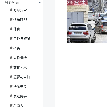
频道列表
奇珍异宝
快乐嗨吧
体育
户外与旅游
搞笑
宠物情缘
文化艺术
摄影与自拍
快乐美食
发吧网事
精彩人生