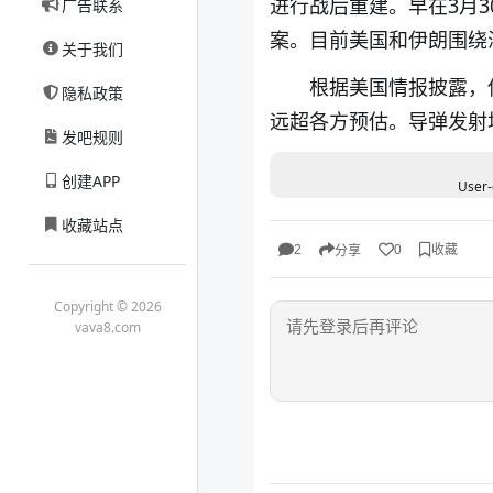
进行战后重建。早在3月
广告联系
案。目前美国和伊朗围绕
关于我们
根据美国情报披露，
隐私政策
远超各方预估。导弹发射
发吧规则
创建APP
User-
收藏站点
收藏
2
0
分享
Copyright © 2026
vava8.com