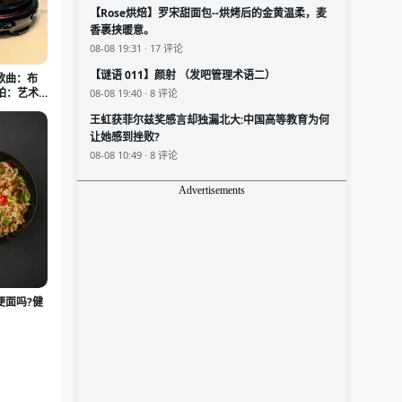
【Rose烘焙】罗宋甜面包--烘烤后的金黄温柔，麦
香裹挟暖意。
08-08 19:31 · 17 评论
【谜语 011】颜射 （发吧管理术语二）
歌曲：布
手拍：艺术
08-08 19:40 · 8 评论
王虹获菲尔兹奖感言却独漏北大:中国高等教育为何
让她感到挫败?
08-08 10:49 · 8 评论
Advertisements
便面吗?健