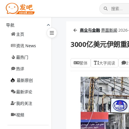
导航
商业与金融
·
界面新闻
·
2026-
主页
3000亿美元伊朗
资讯 News
最热门
繁体
大字阅读
2
热评
最新原创
最新评论
我的关注
视频