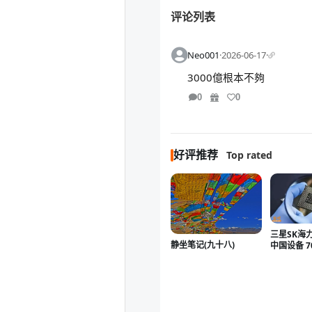
评论列表
Neo001
·
2026-06-17
·
3000億根本不夠
0
0
好评推荐
Top rated
三星SK海
静坐笔记(九十八)
中国设备 
佬的话被