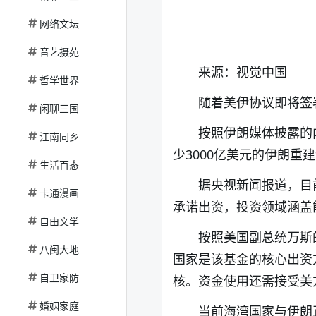
网络文坛
音艺摄苑
来源：视觉中国
哲学世界
随着美伊协议即将签
闲聊三国
按照伊朗媒体披露的
江南同乡
少3000亿美元的伊朗
生活百态
据央视新闻报道，目
卡通漫画
承诺出资，投资领域涵盖
自由文学
按照美国副总统万斯
八闽大地
国家是该基金的核心出资
自卫家防
核。资金使用还需接受美
婚姻家庭
当前海湾国家与伊朗