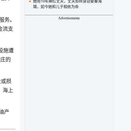
她用10年捧红丈夫，丈夫却转身迎娶秦海
璐，如今她和儿子相依为命
Advertisements
服务。
金流支
设施遭
村庄的
没或损
、海上
油产