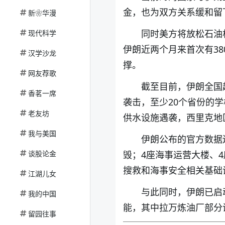
金，也为双方关系缓和留
新❀华漫
同时美方将放松石油
现代科学
伊朗近两个月来首次有3
汉学沙龙
撑。
网友荐歌
截至目前，伊朗全国
香茗一席
袭击，至少20个省份的
老友坊
供水设施遇袭，西里克地
我与美国
伊朗公布的官方数据
谈股论金
毁；4座海事运营大楼、
搜救和海事安全相关基础
江湖儿女
与此同时，伊朗已启
我的中国
能，其中拉万炼油厂部分
留园往事