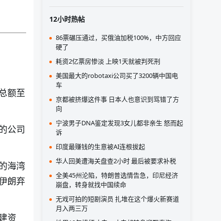
12小时热帖
86票碾压通过，买俄油加税100%，中方回应
硬了
耗资2亿票房惨淡 上映1天就被判死刑
美国最大的robotaxi公司买了3200辆中国电
车
总额至
京都被挤爆这件事 日本人也意识到骂错了方
向
宁波男子DNA鉴定发现3女儿都非亲生 怒而起
的公司
诉
印度最赚钱的生意被AI连根拔起
华人回美遭海关盘查2小时 最后被要求补税
的海湾
全美45州沦陷，特朗普选情告急，印尼经济
伊朗弃
崩盘，转身就找中国续命
无戏可拍的短剧演员 扎堆在这个爆火新赛道
月入两三万
建资