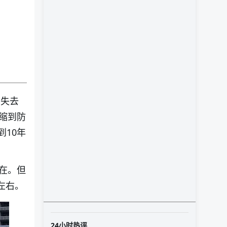
产失去
缩到防
到10年
在。但
左右。
24小时热评