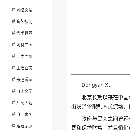
网络文坛
音艺摄苑
哲学世界
闲聊三国
江南同乡
生活百态
卡通漫画
Dongyan Xu
自由文学
北京长期以来在中国
八闽大地
出境禁令限制人员流动。
自卫家防
政府与民众之间曾经
婚姻家庭
累和保护财富，并且悄悄