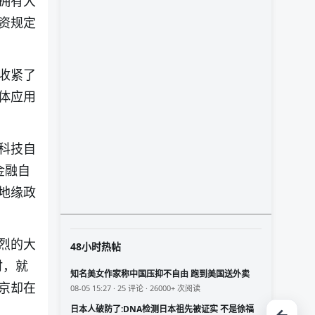
拥有大
资规定
收紧了
体应用
科技自
金融自
地缘政
烈的大
48小时热帖
时，就
知名美女作家称中国压抑不自由 跑到美国送外卖
京却在
08-05 15:27 · 25 评论 · 26000+ 次阅读
日本人破防了:DNA检测日本祖先被证实 不是徐福