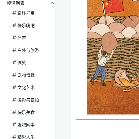
频道列表
奇珍异宝
快乐嗨吧
体育
户外与旅游
搞笑
宠物情缘
文化艺术
摄影与自拍
快乐美食
发吧网事
精彩人生