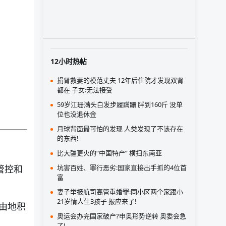
12小时热帖
捐肾救妻的模范丈夫 12年后住院才发现双肾
都在 子女:无法接受
59岁江珊满头白发步履蹒跚 胖到160斤 没单
位也没退休金
月球背面最可怕的发现 人类发现了不该存在
的东西!
比大疆更火的“中国特产” 横扫东南亚
管控和
坑害百姓、罪行恶劣:国家直接出手抓的4位首
富
妻子举报航司高管重婚罪:同小区两个家跟小
21岁情人生3孩子 报应来了!
由地积
奥运会办完国家破产?申奥形势逆转 奥委会急
了!