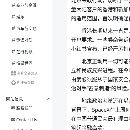
北京采取行动，切断了中
商业与金融
量大陆客户的香港和新加
娱乐
的适用范围，首次明确涵
汽车与交通
香港长期以来一直是
开户要求。一些券商告诉
谜语对联
小红书宣布，已经严厉打
在线视频
北京正动用一切可能
情感世界
立和民族复兴进程。在今
查看全部频道
由度必须服从于国家安全
创建新频道
治对手“蓄意制造”的风险
网站信息
地缘政治考量还在以
联系我们
背景下，SpaceX在上
在中国普通民众最有理由
Contact Us
筑起金融高墙。