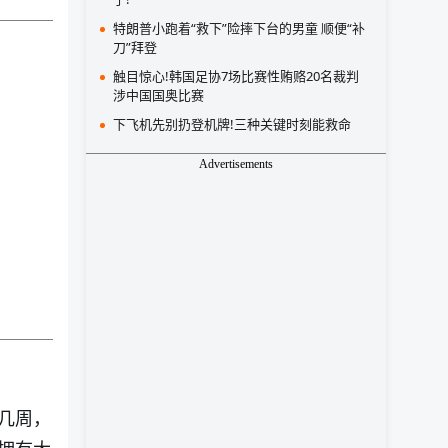
特朗普小跑着“救下”险摔下台的男童 顺便“补
刀”拜登
触目惊心!韩国足协7场比赛性贿赂20名裁判
涉中国国奥比赛
下飞机先别扔登机牌!三种关键时刻能救命
Advertisements
几周，