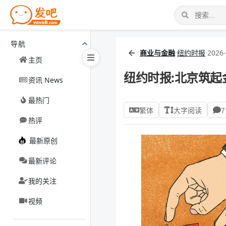
导航
商业与金融
·
纽约时报
·
2026-
主页
纽约时报:北京筑起
资讯 News
最热门
繁体
大字阅读
7
热评
最新原创
最新评论
我的关注
视频