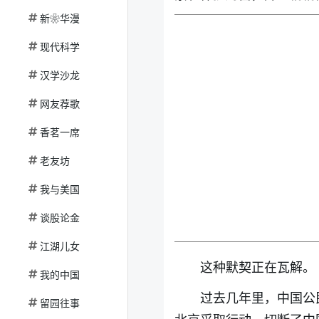
新❀华漫
现代科学
汉学沙龙
网友荐歌
香茗一席
老友坊
我与美国
谈股论金
江湖儿女
这种默契正在瓦解。
我的中国
过去几年里，中国公
留园往事