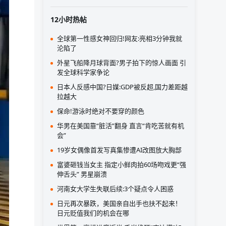
12小时热帖
全球第一性感女神回归!网友:亮相3分钟我就
沦陷了
外星飞船降月球背面?男子拍下的惊人画面 引
发全球科学家争论
日本人反感中国?日媒:GDP被反超,国力差距越
拉越大
保命!游泳时绝对不要穿的颜色
华男在美国靠“脏活”翻身 直言“肯吃苦就有机
会”
19岁女偶像首发写真集惨遭AI改图放大胸部
富婆砸钱当女主 指定小鲜肉拍60场吻戏更“强
伸舌头” 男星崩溃
河南女大学生失联后续:3个疑点令人困惑
日元再次暴跌，美国亲自出手也扶不起来！
日元贬值我们的机会在哪