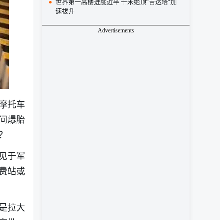
世界第一高楼进度近半 千米绝顶“吉达塔”加
速拔升
Advertisements
摩托车
间爆胎
？
见于军
费站或
是拉大