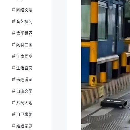
网络文坛
音艺摄苑
哲学世界
闲聊三国
江南同乡
生活百态
卡通漫画
自由文学
八闽大地
自卫家防
婚姻家庭