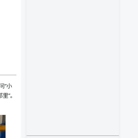
问“小
里”。