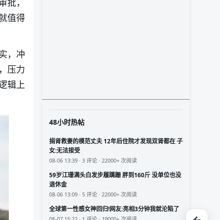
审批，
就值得
实，冲
，压力
逻辑上
48小时热帖
捐肾救妻的模范丈夫 12年后住院才发现双肾都在 子
女:无法接受
08-06 13:39 · 3 评论 · 22000+ 次阅读
59岁江珊满头白发步履蹒跚 胖到160斤 没单位也没
退休金
08-06 13:09 · 5 评论 · 22000+ 次阅读
全球第一性感女神回归!网友:亮相3分钟我就沦陷了
08-07 15:22 · 1 评论 · 19000+ 次阅读