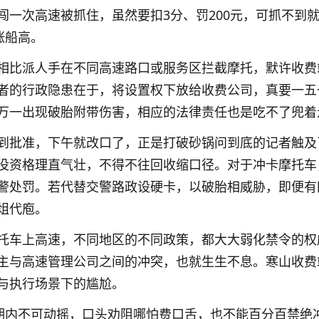
闯一次高速被抓住，虽然要扣3分、罚200元，可抓不到
涨船高。
相比派人手在不同高速路口或服务区拦截摩托，默许收费
者的行政隐患在于，将设置权下放给收费公司，真要一五
万一出现破胎附带伤害，相应的法律责任也是吃不了兜着
到批准，下午就改口了，正是打破砂锅问到底的记者触及
没资格理直气壮，不得不往回收缩口径。对于冲卡摩托车
警处罚。若代替交警路政设硬卡，以破胎相威胁，即便有
俎代庖。
托车上高速，不同地区的不同政策，都大大弱化禁令的权
主与高速管理公司之间的冲突，也就生生不息。寒山收费
与执行场景下的尴尬。
短期内不可动摇，口头劝阻哪怕费口舌，也不能百分百禁绝