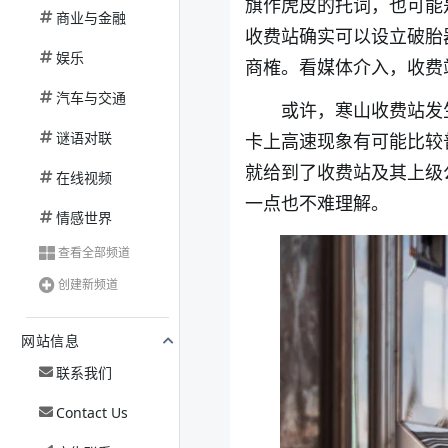
旗作虎皮的托词，也可能
商业与金融
收费站确实可以设立破胎
娱乐
商榷。看媒体介入，收费
汽车与交通
或许，寒山收费站发
谜语对联
卡上高速现象有可能比较
就给到了收费站及其上级
在线视频
一点也不难理解。
情感世界
查看全部频道
创建新频道
网站信息
联系我们
Contact Us