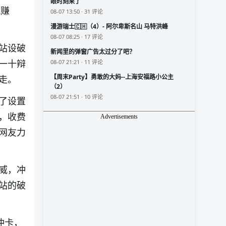
眼时刻来了
就赚
08-07 13:50 · 31 评论
漫游瑞士🇨🇭（4）- 阿尔卑斯名山 马特洪峰
08-07 08:25 · 17 评论
站设破
新闻里的弹窗广告太过分了吧？
一十辩
08-07 21:21 · 11 评论
【周末Party】勇敢的大妈--上海安福路小公主
走。
（2）
08-07 21:51 · 10 评论
了设置
，收费
Advertisements
网友力
威，冲
站的破
冲卡，