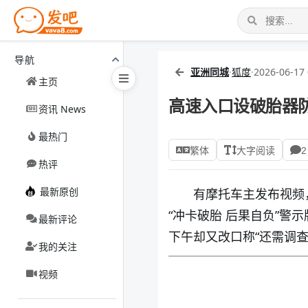
导航
亚洲同城
·
狐度
·
2026-06-17 
主页
高速入口设破胎器
资讯 News
最热门
繁体
大字阅读
2
热评
最新原创
有摩托车主发布视频
“冲卡破胎 后果自负”
最新评论
下午却又改口称“还需调查
我的关注
视频