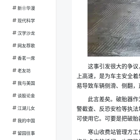
新❀华漫
现代科学
汉学沙龙
网友荐歌
香茗一席
这事引发很大的争议
老友坊
上高速，是为车主安全着
我与美国
易导致车辆侧滑、侧翻，
谈股论金
此言差矣。破胎器作
江湖儿女
警截查、反恐安检等执法
可使用它。可要是把破胎
我的中国
寒山收费站管理方工
留园往事