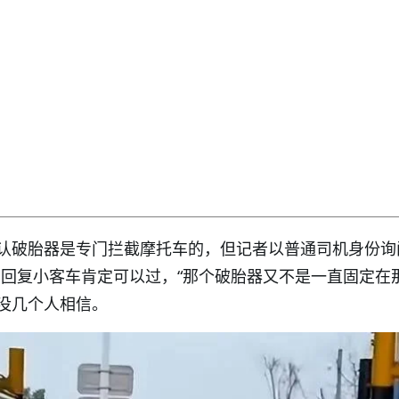
认破胎器是专门拦截摩托车的，但记者以普通司机身份询
员回复小客车肯定可以过，“那个破胎器又不是一直固定在那
没几个人相信。