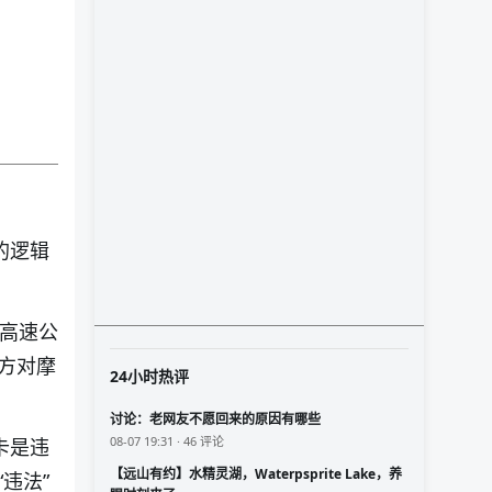
的逻辑
域高速公
方对摩
24小时热评
讨论：老网友不愿回来的原因有哪些
08-07 19:31 · 46 评论
卡是违
【远山有约】水精灵湖，Waterpsprite Lake，养
违法”