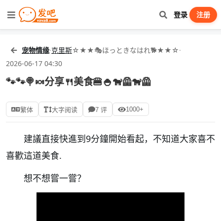
登录
注册
宠物情缘
·
克里斯
☆★★🎭ほっときなはれ🐕★★☆
·
2026-06-17 04:30
🐾🐾🍭🍬分享🍴美食🍔🍚🐕‍🦺🐕‍🦺
1000+
繁体
大字阅读
7 评
建議直接快進到9分鐘開始看起，不知道大家喜不
喜歡這道美食.
想不想嘗一嘗？