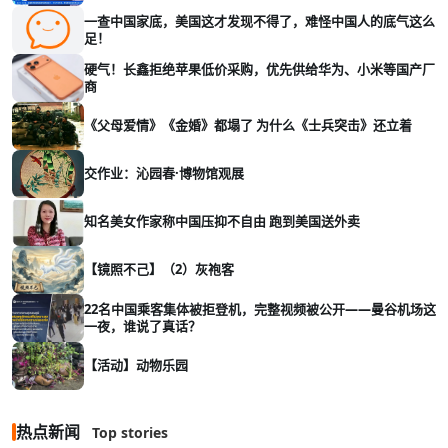
一查中国家底，美国这才发现不得了，难怪中国人的底气这么
足！
硬气！长鑫拒绝苹果低价采购，优先供给华为、小米等国产厂
商
《父母爱情》《金婚》都塌了 为什么《士兵突击》还立着
交作业：沁园春·博物馆观展
知名美女作家称中国压抑不自由 跑到美国送外卖
【镜照不己】（2）灰袍客
22名中国乘客集体被拒登机，完整视频被公开——曼谷机场这
一夜，谁说了真话？
【活动】动物乐园
热点新闻
Top stories