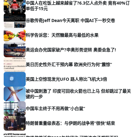
中国人在吃饭上越来越省了?6.3亿人点外卖 竟有40%订
单低于15元
谷歌传奇Jeff Dean今天离职 中国AI下一秒交卷
科学告诉您：天然糖最高与最低的水果
奥运会办完国家破产?申奥形势逆转 奥委会急了!
美日历史性外汇干预内幕 欧洲央行为何“震惊”
美国上空惊现发光UFO 路人称比飞机大3倍
被中国刺激了 印度可回收火箭也已上马 但却跳过了最关
键的一步
中国车主终于不用再做“小白鼠”
特朗普重量级表态：与伊朗的战争将“很快”结束