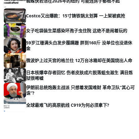
蜘蛛侠若活在2026年的纽约 可能连房子都租不起
Costco又出爆款：15寸铸铁锅太划算 一上架被疯抢
女子吃袋装生菜感染环孢子虫住院 这绝不是闹着玩的
59岁江珊满头白发步履蹒跚 胖到160斤 没单位也没退休
金
微波炉上过天宫的格兰仕 12万台冰箱却在美国烧出人命
日本核爆幸存者回忆 伤者皮肤成片脱落蛆虫滋生 满目炼
狱很唏嘘
伊朗前总统炮轰主战派 只想着发国难财 革命卫队“其心可
诛”?
全球最难飞的高原航线 C919为何必须拿下?