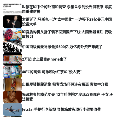
叫停在印中企的处罚和调查 杀猪盘杀到没外资敢来 印度
想重建信誉
太荒诞了!马斯克一边“去中国化” 一边签下29亿美元中国
设备大单
印度盾构机从拆了装不回到国产下线:大国重器售后 要吸
取教训
中国顶级富豪补缴最多500亿 万亿海外资产难藏了
2万起!史上最贵iPhone来了
40℃的高温 可乐和冰红茶却“没人要”
出租屋锁柜藏遗像 租客当场吓哭连夜搬离 索赔中介费
捐肾救妻的模范丈夫 12年后住院才发现双肾都在 子女:无
法接受
Jetstar手提行李新规 登机箱放头顶行李架要收费