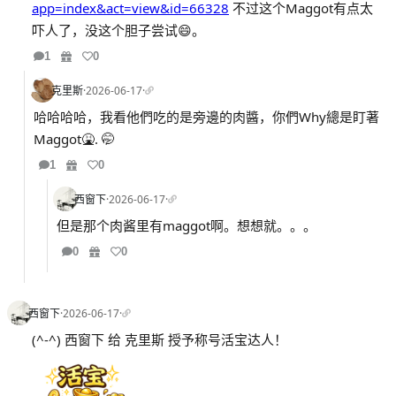
app=index&act=view&id=66328
不过这个Maggot有点太
吓人了，没这个胆子尝试😄。
1
0
克里斯
·
2026-06-17
·
哈哈哈哈，我看他們吃的是旁邊的肉醬，你們Why總是盯著
Maggot🤮. 🤭
1
0
西窗下
·
2026-06-17
·
但是那个肉酱里有maggot啊。想想就。。。
0
0
西窗下
·
2026-06-17
·
(^-^) 西窗下 给 克里斯 授予称号活宝达人！