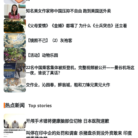
知名美女作家称中国压抑不自由 跑到美国送外卖
《父母爱情》《金婚》都塌了 为什么《士兵突击》还立着
【镜照不己】（2）灰袍客
【活动】动物乐园
22名中国乘客集体被拒登机，完整视频被公开——曼谷机场这
一夜，谁说了真话？
交作业，沁园春，醉翁城，粗和刀锋兄黄兄大作
热点新闻
Top stories
开颅手术错将健康脑部位切除 日本医院道歉
叫停在印中企的处罚和调查 杀猪盘杀到没外资敢来 印度