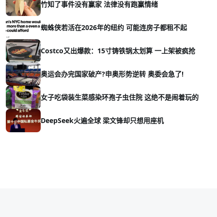
竹知了事件没有赢家 法律没有跑赢情绪
蜘蛛侠若活在2026年的纽约 可能连房子都租不起
Costco又出爆款：15寸铸铁锅太划算 一上架被疯抢
奥运会办完国家破产?申奥形势逆转 奥委会急了!
女子吃袋装生菜感染环孢子虫住院 这绝不是闹着玩的
DeepSeek火遍全球 梁文锋却只想用座机