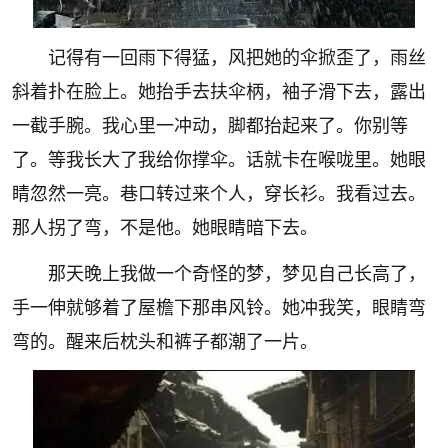
记得有一回雨下得猛，风把她的伞掀歪了，雨丝
斜着扑在脸上。她抬手去扶伞柄，袖子滑下去，露出
一截手腕。我心里一冲动，脚都抬起来了。你别等
了。等我长大了我给你撑伞。话就卡在喉咙里。她眼
睛忽然一亮。巷口转过来个人，穿长衫。我看过去。
那人拐了弯，不是他。她眼睛暗下去。
那天晚上我做一个奇怪的梦，梦见自己长高了，
手一伸就够着了屋檐下那串风铃。她冲我笑，眼睛弯
弯的。醒来后枕头和裤子都潮了一片。