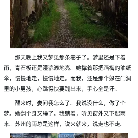
那天晚上我又梦见那条巷子了。梦里还是下着
雨，青石板还是湿漉漉地亮。她撑着那把画梅的油纸
伞，慢慢地走，慢慢地走。而我，还是那个躲在门洞
里的小男孩，心跳得快要蹦出来，手心全是汗。
醒来时，妻问我怎么了。我说没什么，做了个
梦。她翻个身又睡了。我躺着，听见窗外又下起雨
来。苏州的雨总是这样，说来就来，说走也不走。