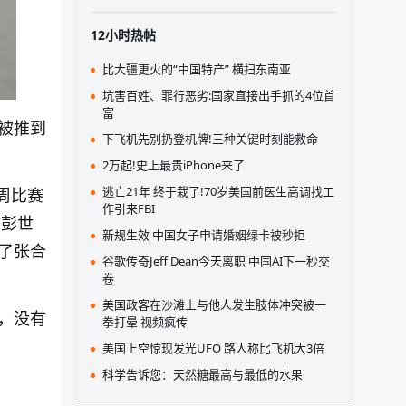
12小时热帖
比大疆更火的“中国特产” 横扫东南亚
坑害百姓、罪行恶劣:国家直接出手抓的4位首
富
被推到
下飞机先别扔登机牌!三种关键时刻能救命
2万起!史上最贵iPhone来了
逃亡21年 终于栽了!70岁美国前医生高调找工
周比赛
作引来FBI
号彭世
新规生效 中国女子申请婚姻绿卡被秒拒
了张合
谷歌传奇Jeff Dean今天离职 中国AI下一秒交
卷
美国政客在沙滩上与他人发生肢体冲突被一
，没有
拳打晕 视频疯传
美国上空惊现发光UFO 路人称比飞机大3倍
科学告诉您：天然糖最高与最低的水果