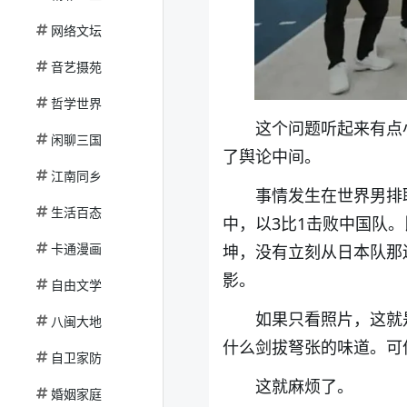
网络文坛
音艺摄苑
哲学世界
这个问题听起来有点
闲聊三国
了舆论中间。
江南同乡
事情发生在世界男排联
生活百态
中，以3比1击败中国队
卡通漫画
坤，没有立刻从日本队那
影。
自由文学
如果只看照片，这就
八闽大地
什么剑拔弩张的味道。可
自卫家防
这就麻烦了。
婚姻家庭