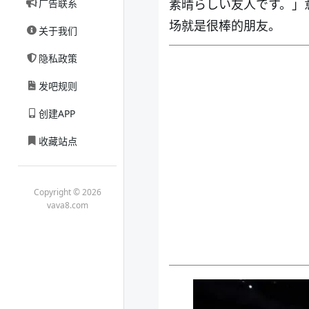
素晴らしい友人です。」
广告联系
场就是很棒的朋友。
关于我们
隐私政策
发吧规则
创建APP
收藏站点
Copyright © 2026
vava8.com