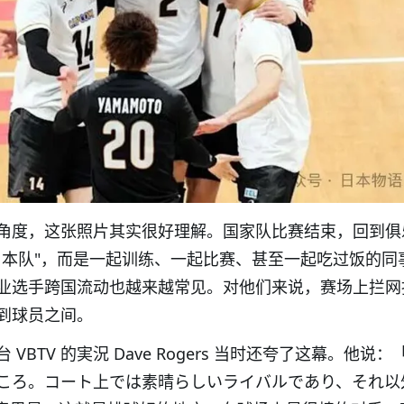
角度，这张照片其实很好理解。国家队比赛结束，回到俱
日本队"，而是一起训练、一起比赛、甚至一起吃过饭的同
业选手跨国流动也越来越常见。对他们来说，赛场上拦网
到球员之间。
VBTV 的実況 Dave Rogers 当时还夸了这幕。他说：
ころ。コート上では素晴らしいライバルであり、それ以