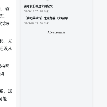
请老友们给这个图配文
着，输
08-06 19:37 · 20 评论
以理
【嗨吧英雄传】之京都篇（大结局）
感觉缺
08-06 02:33 · 16 评论
Advertisements
起。尤
还没从
起拍照
战斗
系，球
可能