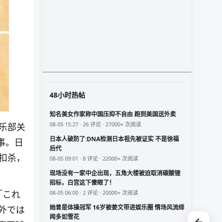
48小时热帖
知名美女作家称中国压抑不自由 跑到美国送外卖
08-05 15:27 · 26 评论 · 27000+ 次阅读
乐部关
日本人破防了:DNA检测日本祖先被证实 不是徐福
事。日
后代
扣杀，
08-05 09:01 · 8 评论 · 22000+ 次阅读
现场没有一家中企出现，五角大楼被迫取消碳酸锂
招标，白宫这下傻眼了！
「これ
08-05 06:00 · 2 评论 · 20000+ 次阅读
她曾是体操冠军 16岁被姜文带进娱乐圈 情场风流绯
外では
闻多如雪花