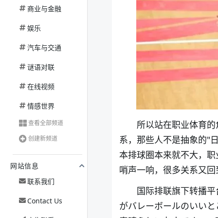
商业与金融
娱乐
汽车与交通
谜语对联
在线视频
情感世界
所以站在职业体育的
查看全部频道
系，那些人不是抽象的"
创建新频道
本排球圈本来就不大，职
网站信息
哨声一响，很多关系又回
联系我们
国际排联旗下转播平台 
Contact Us
がバレーボールのいいと