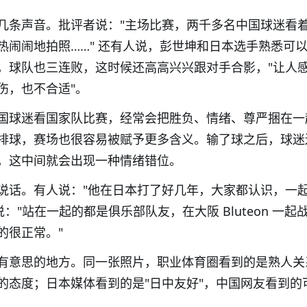
几条声音。批评者说："主场比赛，两千多名中国球迷看
热闹闹地拍照……" 还有人说，彭世坤和日本选手熟悉可
，球队也三连败，这时候还高高兴兴跟对手合影，"让人
伤，也不合适"。
国球迷看国家队比赛，经常会把胜负、情绪、尊严捆在一
排球，赛场也很容易被赋予更多含义。输了球之后，球迷
，这中间就会出现一种情绪错位。
说话。有人说："他在日本打了好几年，大家都认识，一
："站在一起的都是俱乐部队友，在大阪 Bluteon 一起
的很正常。"
有意思的地方。同一张照片，职业体育圈看到的是熟人关
的态度；日本媒体看到的是"日中友好"，中国网友看到的