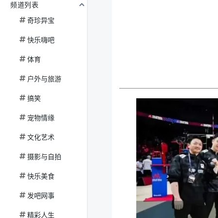
频道列表
奇珍异宝
快乐嗨吧
体育
户外与旅游
搞笑
宠物情缘
文化艺术
摄影与自拍
快乐美食
发吧网事
精彩人生