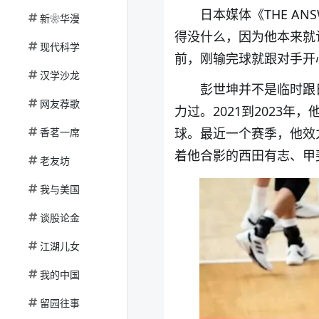
日本媒体《THE A
新❀华漫
得没什么，因为他本来就
现代科学
前，刚输完球就跟对手开
汉学沙龙
彭世坤并不是临时跟
网友荐歌
力过。2021到2023
球。最近一个赛季，他效力
香茗一席
着他合影的西田有志、甲
老友坊
我与美国
谈股论金
江湖儿女
我的中国
留园往事