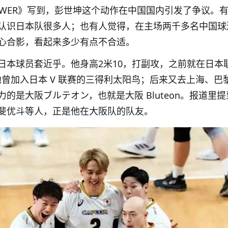
NSWER》写到，彭世坤这个动作在中国国内引发了争议。
认识日本队很多人；也有人觉得，在主场两千多名中国球
心合影，看起来多少有点不合适。
日本球员套近乎。他身高2米10，打副攻，之前就在日本
年，他曾加入日本 V 联赛的三得利太阳鸟；后来又去上海、巴
的是大阪ブルテオン，也就是大阪 Bluteon。报道里
斐优斗等人，正是他在大阪队的队友。