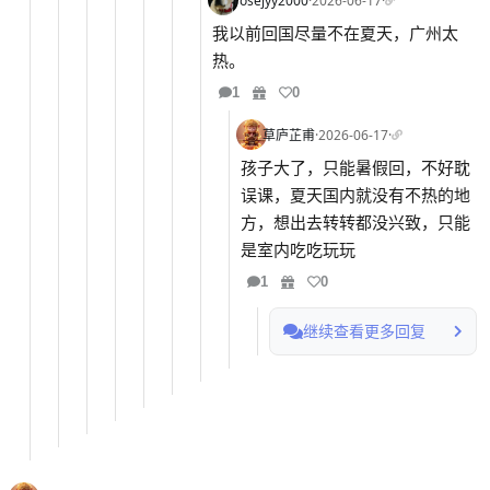
rosejyy2000
·
2026-06-17
·
我以前回国尽量不在夏天，广州太
热。
1
0
草庐芷甫
·
2026-06-17
·
孩子大了，只能暑假回，不好耽
误课，夏天国内就没有不热的地
方，想出去转转都没兴致，只能
是室内吃吃玩玩
1
0
继续查看更多回复