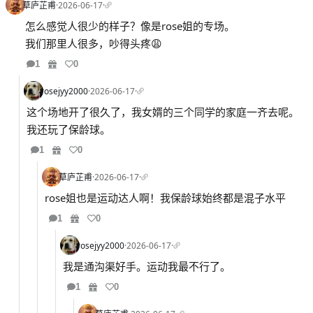
草庐芷甫
·
2026-06-17
·
怎么感觉人很少的样子？像是rose姐的专场。
我们那里人很多，吵得头疼😩
1
0
rosejyy2000
·
2026-06-17
·
这个场地开了很久了，我女婿的三个同学的家庭一齐去呢。
我还玩了保龄球。
1
0
草庐芷甫
·
2026-06-17
·
rose姐也是运动达人啊！我保龄球始终都是混子水平
1
0
rosejyy2000
·
2026-06-17
·
我是通沟渠好手。运动我最不行了。
1
0