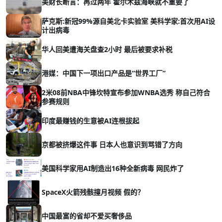
美财长断言：再过两年 霍尔木兹海峡就不重要了
萨克斯:新冠99%源自美北卡实验室 美科学家:首次用AI设
计出病毒
华人回美遭海关盘查2小时 最后被要求补税
港媒：中国下一项出口产品是“世界工厂”
2米08前NBA中锋坎特宣布参加WNBA选秀 称自己符合
参赛规则
印度最赚钱的生意被AI连根拔起
京都被挤爆这件事 日本人也意识到骂错了方向
美国科学家用AI制造出16种全新病毒 网民炸了
SpaceX火箭残骸撞月视频 假的？
中国最富的省却不爱买奢侈品