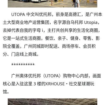
UTOPA 中文叫优托邦，前身是高德汇，是广州本
土大型商业地产运营集团，名字源自乌托邦 Utopia，
去掉代表自我的字母 i，主打共创共享的生活化商圈，
它是一站式生活商圈，餐饮、亲子、健身、零售、影
院全覆盖，广州同城即时配送、商场停车、会员积
分、门店线上商城。
**********
广州奥体优托邦（UTOPA）购物中心内部，画面
核心是入驻这里 3 楼的XRHOUSE・社交星球潮玩
馆。