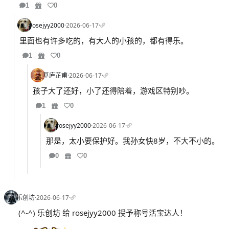
1
0
rosejyy2000
·
2026-06-17
·
里面也有许多吃的，有大人的小孩的，都有得乐。
1
0
草庐芷甫
·
2026-06-17
·
孩子大了还好，小了还得陪着，游戏区特别吵。
1
0
rosejyy2000
·
2026-06-17
·
那是，太小要保护好。我孙女快8岁，不大不小的。
0
0
乐创坊
·
2026-06-17
·
(^-^) 乐创坊 给 rosejyy2000 授予称号活宝达人！