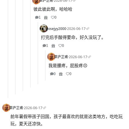
草庐芷甫
·
2026-06-17
·
彼此彼此啊，哈哈哈
1
0
rosejyy2000
·
2026-06-17
·
打完后手酸得要命，好久没玩了。
1
0
草庐芷甫
·
2026-06-17
·
我是腰疼，屁股疼😣
0
0
草庐芷甫
·
2026-06-17
·
前年暑假带孩子回国，孩子最喜欢的就是这类地方，吃吃玩
玩，夏天还凉快。