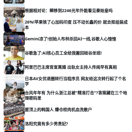
根据相对论：瞬移到2246光年外能看见秦始皇吗
26%!苹果铁了心加码印度 压不动长鑫的价 就去抠组装成
本
Gemini凉了!创始人布林杀回AI一线,谷歌人心惶惶
谷歌急了:AI核心员工全给我搬回硅谷坐班!
阿里巴巴主席官宣离婚 出轨女主持人传闻早有真相
日本AV女优退圈转行当程序员 网友给这次转行起了个名
字
台风年年有 为什么浙江总被"精准打击"?答案藏在三个地
理密码里
屋顶上的韩国人 爆仓绞肉机血洗散户
洛阳究竟有多少男贵妃?