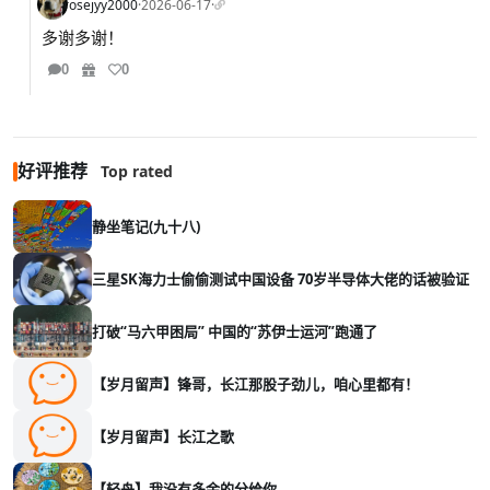
rosejyy2000
·
2026-06-17
·
多谢多谢！
0
0
好评推荐
Top rated
静坐笔记(九十八)
三星SK海力士偷偷测试中国设备 70岁半导体大佬的话被验证
打破“马六甲困局” 中国的“苏伊士运河”跑通了
【岁月留声】锋哥，长江那股子劲儿，咱心里都有！
【岁月留声】长江之歌
【轻舟】我没有多余的分给你