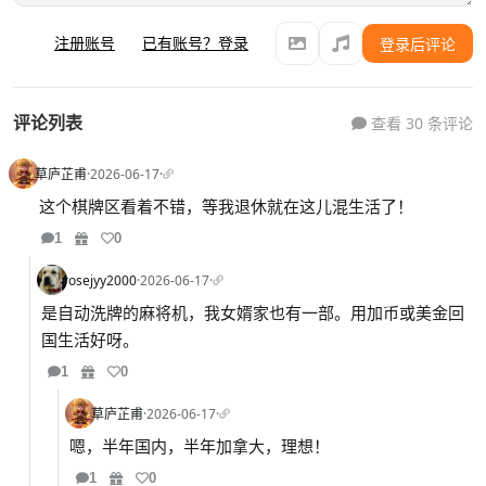
注册账号
已有账号？登录
登录后评论
评论列表
查看 30 条评论
草庐芷甫
·
2026-06-17
·
这个棋牌区看着不错，等我退休就在这儿混生活了！
1
0
rosejyy2000
·
2026-06-17
·
是自动洗牌的麻将机，我女婿家也有一部。用加币或美金回
国生活好呀。
1
0
草庐芷甫
·
2026-06-17
·
嗯，半年国内，半年加拿大，理想！
1
0