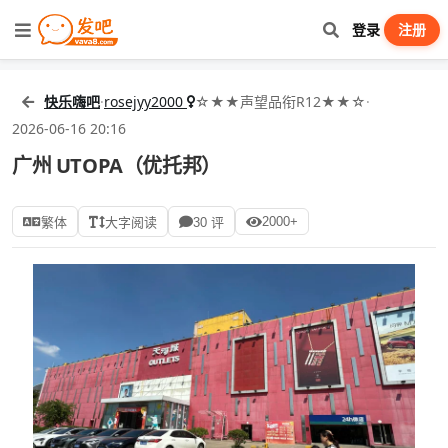
登录
注册
快乐嗨吧
·
rosejyy2000
☆★★声望品衔R12★★☆
·
2026-06-16 20:16
广州 UTOPA（优托邦）
2000+
繁体
大字阅读
30 评