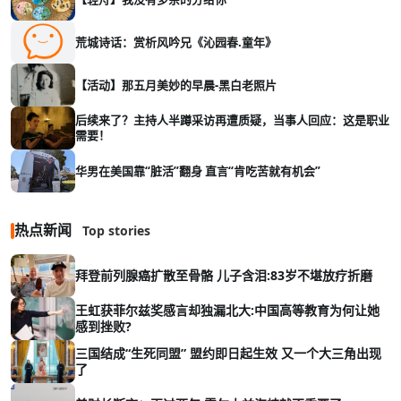
荒城诗话：赏析风吟兄《沁园春.童年》
【活动】那五月美妙的早晨-黑白老照片
后续来了？主持人半蹲采访再遭质疑，当事人回应：这是职业
需要！
华男在美国靠“脏活”翻身 直言“肯吃苦就有机会”
热点新闻
Top stories
拜登前列腺癌扩散至骨骼 儿子含泪:83岁不堪放疗折磨
王虹获菲尔兹奖感言却独漏北大:中国高等教育为何让她
感到挫败?
三国结成“生死同盟” 盟约即日起生效 又一个大三角出现
了