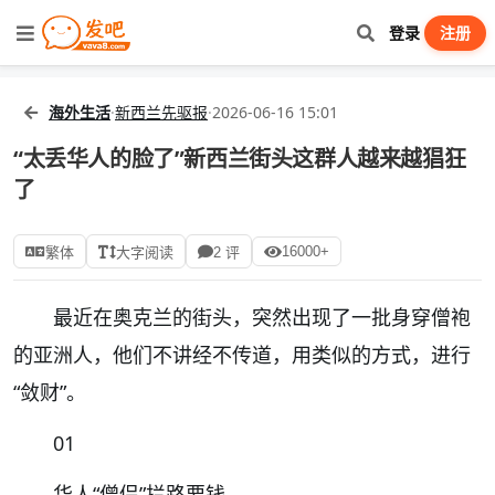
登录
注册
海外生活
·
新西兰先驱报
·
2026-06-16 15:01
“太丢华人的脸了”新西兰街头这群人越来越猖狂
了
16000+
繁体
大字阅读
2 评
最近在奥克兰的街头，突然出现了一批身穿僧袍
的亚洲人，他们不讲经不传道，用类似的方式，进行
“敛财”。
01
华人“僧侣”拦路要钱